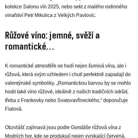
kolekce Salonu vín 2025, nebo sekt z malého rodinného
vinařství Petr Mikulica z Velkých Pavlovic.
Růžové víno: jemné, svěží a
romantické…
K romantické atmosféře se hodí nejen šumivá vína, ale i
růžová, která svým vzhledem i chutí perfektně zapadají do
valentýnské symboliky. „Romantickou barvou by se mohlo
hodit také víno růžové, ideálně z našich tradičních odrůd,
třeba z Frankovky nebo Svatovavřineckého,“ doporučuje
Fialová.
Obzvlášť zajímavá jsou podle Gondáše růžová vína z
Modrých hor, kde se produkují nejen vynikající červená,