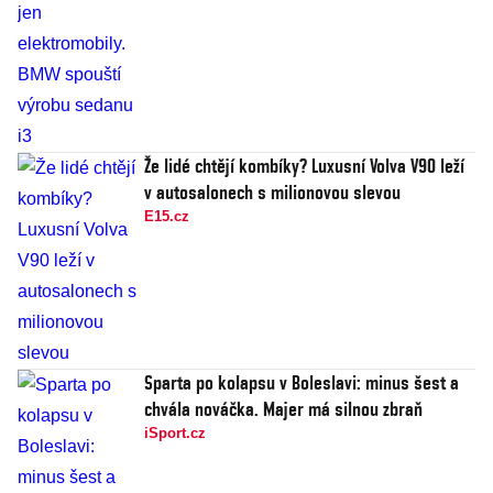
Že lidé chtějí kombíky? Luxusní Volva V90 leží
v autosalonech s milionovou slevou
E15.cz
Sparta po kolapsu v Boleslavi: minus šest a
chvála nováčka. Majer má silnou zbraň
iSport.cz