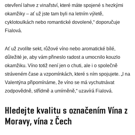
otevření lahve z vinařství, které máte spojené s hezkými
okamžiky – ať už jste tam byli na letním výletě,
cyklotoulkách nebo romantické dovolené,“ doporučuje
Fialová.
Ať už zvolíte sekt, růžové víno nebo aromatické bílé,
důležité je, aby vám přineslo radost a umocnilo kouzlo
okamžiku. Víno totiž není jen o chuti, ale i o společně
stráveném čase a vzpomínkách, které s ním spojujete. „I na
Valentýna připomínáme, že víno se má vychutnávat
zodpovědně, střídmě a umírněně,“ uzavírá Fialová.
Hledejte kvalitu s označením Vína z
Moravy, vína z Čech