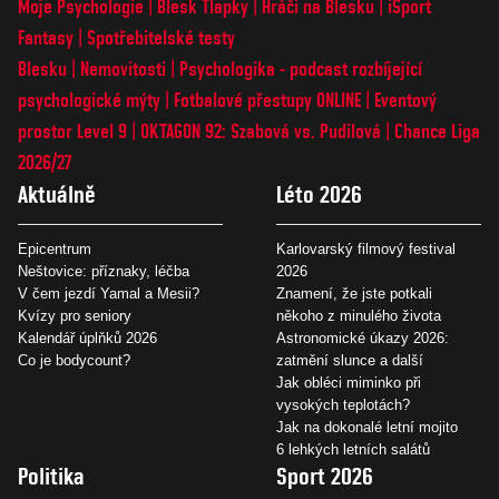
Moje Psychologie
Blesk Tlapky
Hráči na Blesku
iSport
Fantasy
Spotřebitelské testy
Blesku
Nemovitosti
Psychologika - podcast rozbíjející
psychologické mýty
Fotbalové přestupy ONLINE
Eventový
prostor Level 9
OKTAGON 92: Szabová vs. Pudilová
Chance Liga
2026/27
Aktuálně
Léto 2026
Epicentrum
Karlovarský filmový festival
Neštovice: příznaky, léčba
2026
V čem jezdí Yamal a Mesii?
Znamení, že jste potkali
Kvízy pro seniory
někoho z minulého života
Kalendář úplňků 2026
Astronomické úkazy 2026:
Co je bodycount?
zatmění slunce a další
Jak obléci miminko při
vysokých teplotách?
Jak na dokonalé letní mojito
6 lehkých letních salátů
Politika
Sport 2026