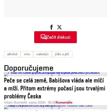
Začít diskuzi
alkohol
víno
valentýn
jídlo a pití
Doporučujeme
Peče se celá země, Babišova vláda ale mlčí
a mlží. Přitom extrémy počasí jsou trvalými
problémy Česka
Viliam Buchert
9. srpna 2026
06:00
Komentáře