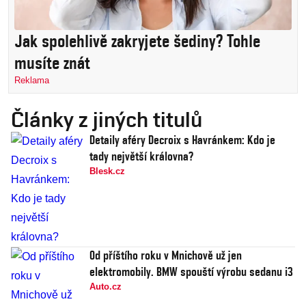
Jak spolehlivě zakryjete šediny? Tohle
musíte znát
Reklama
Články z jiných titulů
Detaily aféry Decroix s Havránkem: Kdo je
tady největší královna?
Blesk.cz
Od příštího roku v Mnichově už jen
elektromobily. BMW spouští výrobu sedanu i3
Auto.cz