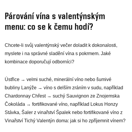
Párování vína s valentýnským
menu: co se k čemu hodí?
Chcete-li svůj valentýnský večer doladit k dokonalosti,
myslete i na správné sladění vína s pokrmem. Jaké
kombinace doporučují odborníci?
Ústřice → velmi suché, minerální víno nebo šumivé
bubliny Lanýže → víno s delším zráním v sudu, například
Chardonnay Chřest → suchý Sauvignon ze Znojemska
Čokoláda → fortifikované víno, například Lokus Honzy
Stávka, Šaler z vinařství Špalek nebo fortifikované víno z
Vinařství Tichý Valentýn doma: jak si ho zpříjemnit vínem?