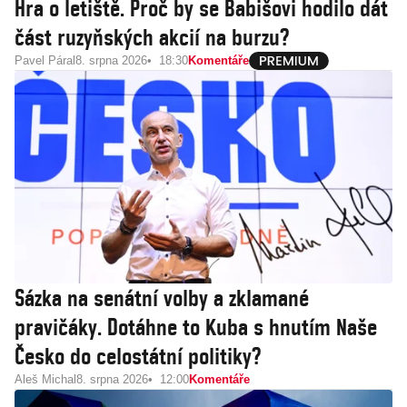
Hra o letiště. Proč by se Babišovi hodilo dát
část ruzyňských akcií na burzu?
Pavel Páral
8. srpna 2026
18:30
Komentáře
Sázka na senátní volby a zklamané
pravičáky. Dotáhne to Kuba s hnutím Naše
Česko do celostátní politiky?
Aleš Michal
8. srpna 2026
12:00
Komentáře