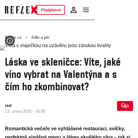
Předplatné
Reflex.cz
Jídlo a pití
Láska ve skleničce: Víte, jaké
víno vybrat na Valentýna a s
čím ho zkombinovat?
red
0
·
13. února 2025
16:00
Romantická večeře ve vyhlášené restauraci, svíčky,
perfektně sladěné menu a láhev skvělého vína – tak si