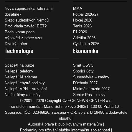
Nová superdávka: kdo na ní
MMA
dosáhne?
Fotbal 2026/27
Sjezd sudetských Němců
Hokej 2026
Proč vláda zavádí EET?
Tenis 2026
Padni komu padni
F1 2026
Výpověď z práce vzor
Atletika 2026
Divoký kačer
Cyklistika 2026
Technologie
Ekonomika
SpaceX na burze
Smrt OSVČ
Nejlepší telefony
Spořicí účty
Nejlepší AI zdarma
Superdávka – změny
Nejlepší chytré hodinky
Důchody 2027
Nejlepší VPN – srovnání
Minimální mzda 2027
Netflix filmy a seriály
Senior Pas – slevy
© 2001 - 2026 Copyright
CZECH NEWS CENTER a.s.
se sídlem náměstí Marie Schmolkové 3493/1, 100 00 Praha 10 -
Strašnice, IČO: 02346826, zapsána v OR, sp.zn. B 19490 a dodavatelé
obsahu
Autorská práva k publikovaným materiálům
Podmínky pro užívání služby informační společnosti