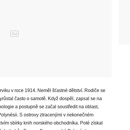
viku v roce 1914. Neměl šťastné dětství. Rodiče se
vyrůstal často o samotě. Když dospěl, zapsal se na
oologie a postupně se začal soustředit na oblast,
a Polynésii. S ostrovy ztracenými v nekonečném
ctvím sbírky knih norského obchodníka. Poté získal