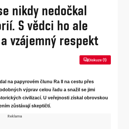
se nikdy nedočkal
rií. S vědci ho ale
í a vzájemný respekt
Diskuze (
1
)
dal na papyrovém člunu Ra II na cestu přes
odobných výprav celou řadu a snažil se jimi
torických civilizací. U veřejnosti získal obrovskou
ením zůstávají skeptičtí.