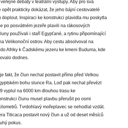
veřejné debaty v teatrální výstupy. Aby pro svá
e opět prakticky dokázat, že jeho bájní cestovatelé
doplout. Inspiraci ke konstrukci plavidla mu poskytla
 se po posvátném jezeře plavili na rákosových
ny používali i staří Egypťané, a rytinu připomínající
i na Velikonoční ostrov. Aby cestu absolvoval na
e do Afriky k Čadskému jezeru ke kmeni Buduma, kde
hovalo dodnes.
e fakt, že člun nechal postavit přímo před Velkou
gyptském bohu slunce Ra. Loď pak nechal převézt
69 vyplul na 6000 km dlouhou trasu ke
nstrukci člunu musel plavbu přerušit po osmi
 kilometrů. Tvrdohlavý mořeplavec se nehodlal vzdát.
era Titicaca postavit nový člun a už od deset měsíců
ruhý pokus.