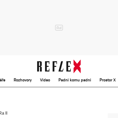
áře
Rozhovory
Video
Padni komu padni
Prostor X