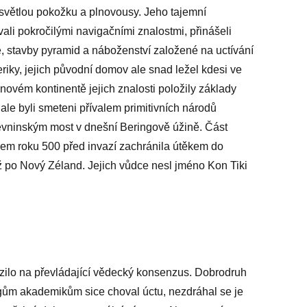
větlou pokožku a plnovousy. Jeho tajemní
ali pokročilými navigačními znalostmi, přinášeli
 stavby pyramid a náboženství založené na uctívání
eriky, jejich původní domov ale snad ležel kdesi ve
novém kontinentě jejich znalosti položily základy
ale byli smeteni přívalem primitivních národů
pevninským most v dnešní Beringově úžině. Část
em roku 500 před invazí zachránila útěkem do
až po Nový Zéland. Jejich vůdce nesl jméno Kon Tiki
zilo na převládající vědecký konsenzus. Dobrodruh
egům akademikům sice choval úctu, nezdráhal se je