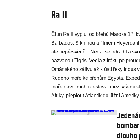
Ra II
Člun Ra II vyplul od břehů Maroka 17. 
Barbados. S knihou a filmem Heyerdahl 
ale nepřesvědčil. Nedal se odradit a svo
nazvanou Tigris. Vedla z Iráku po proud
Ománského zálivu až k ústí řeky Indus 
Rudého moře ke břehům Egypta. Expedic
mořeplavci mohli cestovat mezi všemi s
Afriky, přeplout Atlantik do Jižní Ameriky 
Jedenác
bombard
dlouho 