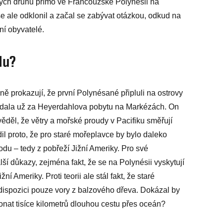
ých druhů přímo ve Francouzské Polynésii na
se ale odklonil a začal se zabývat otázkou, odkud na
vní obyvatelé.
du?
prokazují, že první Polynésané připluli na ostrovy
vládala už za Heyerdahlova pobytu na Markézách. On
věděl, že větry a mořské proudy v Pacifiku směřují
il proto, že pro staré mořeplavce by bylo daleko
du – tedy z pobřeží Jižní Ameriky. Pro své
í důkazy, zejména fakt, že se na Polynésii vyskytují
ní Ameriky. Proti teorii ale stál fakt, že staré
k dispozici pouze vory z balzového dřeva. Dokázal by
onat tisíce kilometrů dlouhou cestu přes oceán?