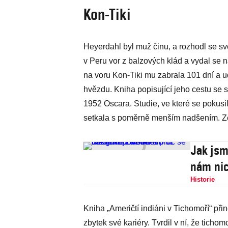
Kon-Tiki
Heyerdahl byl muž činu, a rozhodl se své
v Peru vor z balzových klád a vydal se 
na voru Kon-Tiki mu zabrala 101 dní a
hvězdu. Kniha popisující jeho cestu se s
1952 Oscara. Studie, ve které se pokusil
setkala s poměrně menším nadšením. Z
Jak jsm
nám nic
Historie
Kniha „Američtí indiáni v Tichomoří“ přin
zbytek své kariéry. Tvrdil v ní, že tichom