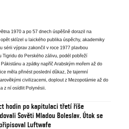
května 1970 a po 57 dnech úspěšně dorazil na
opět sklízel u laického publika úspěchy, akademiky
u sérii výprav zakončil v roce 1977 plavbou
u Tigridu do Perského zálivu, podél pobřeží
v Pákistánu a zpátky napříč Arabským mořem až do
e měla přinést poslední důkaz, že tajemní
tarověkými civilizacemi, doplout z Mezopotámie až do
a z ní osídlit Polynésii.
t hodin po kapitulaci třetí říše
ovali Sověti Mladou Boleslav. Útok se
připisoval Luftwafe