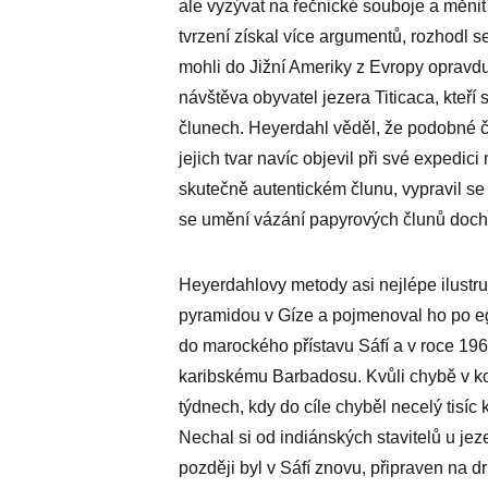
ale vyzývat na řečnické souboje a měnit 
tvrzení získal více argumentů, rozhodl s
mohli do Jižní Ameriky z Evropy opravdu 
návštěva obyvatel jezera Titicaca, kteří
člunech. Heyerdahl věděl, že podobné člu
jejich tvar navíc objevil při své expedic
skutečně autentickém člunu, vypravil s
se umění vázání papyrových člunů doc
Heyerdahlovy metody asi nejlépe ilustruj
pyramidou v Gíze a pojmenoval ho po e
do marockého přístavu Sáfí a v roce 19
karibskému Barbadosu. Kvůli chybě v ko
týdnech, kdy do cíle chyběl necelý tisíc
Nechal si od indiánských stavitelů u jez
později byl v Sáfí znovu, připraven na d