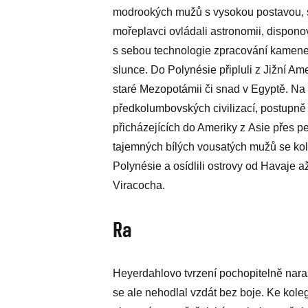
modrookých mužů s vysokou postavou, s
mořeplavci ovládali astronomii, disponov
s sebou technologie zpracování kamene,
slunce. Do Polynésie připluli z Jižní Am
staré Mezopotámii či snad v Egyptě. Na 
předkolumbovských civilizací, postupně 
přicházejících do Ameriky z Asie přes 
tajemných bílých vousatých mužů se kol
Polynésie a osídlili ostrovy od Havaje 
Viracocha.
Ra
Heyerdahlovo tvrzení pochopitelně nara
se ale nehodlal vzdát bez boje. Ke kol