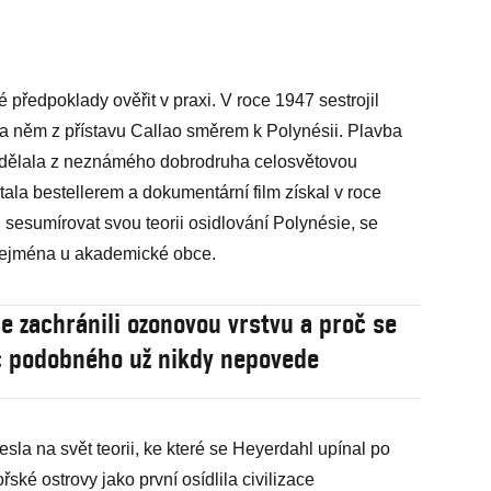
 předpoklady ověřit v praxi. V roce 1947 sestrojil
na něm z přístavu Callao směrem k Polynésii. Plavba
 udělala z neznámého dobrodruha celosvětovou
tala bestellerem a dokumentární film získal v roce
 sesumírovat svou teorii osidlování Polynésie, se
ejména u akademické obce.
e zachránili ozonovou vrstvu a proč se
 podobného už nikdy nepovede
esla na svět teorii, ke které se Heyerdahl upínal po
ořské ostrovy jako první osídlila civilizace