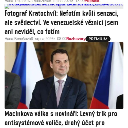
Hana Trojánková Biriczová
5. srpna 2026
18:00
Poprask
Fotograf Kratochvíl: Nefotím kvůli senzaci,
ale svědectví. Ve venezuelské věznici jsem
ani neviděl, co fotím
Hana Benešová
6. srpna 2026
08:00
Rozhovory
Macinkova válka s novináři: Levný trik pro
antisystémové voliče, drahý účet pro