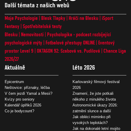
Další témata z našich webů
Moje Psychologie
Blesk Tlapky
Hráči na Blesku
iSport
Fantasy
Spotřebitelské testy
Blesku
Nemovitosti
Psychologika - podcast rozbíjející
psychologické mýty
Fotbalové přestupy ONLINE
Eventový
prostor Level 9
OKTAGON 92: Szabová vs. Pudilová
Chance Liga
2026/27
Aktuálně
Léto 2026
Epicentrum
Karlovarský filmový festival
Neštovice: příznaky, léčba
2026
V čem jezdí Yamal a Mesii?
Znamení, že jste potkali
Kvízy pro seniory
někoho z minulého života
Kalendář úplňků 2026
Astronomické úkazy 2026:
Co je bodycount?
zatmění slunce a další
Jak obléci miminko při
vysokých teplotách?
Jak na dokonalé letní mojito