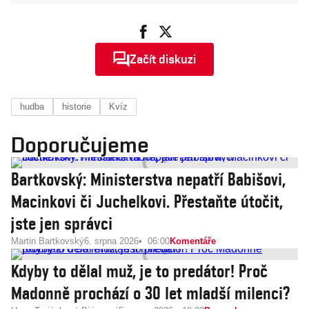
Začít diskuzi
hudba
historie
Kvíz
Doporučujeme
Bartkovský: Ministerstva nepatří Babišovi,
Macinkovi či Juchelkovi. Přestaňte útočit,
jste jen správci
Martin Bartkovský
6. srpna 2026
06:00
Komentáře
Kdyby to dělal muž, je to predátor! Proč
Madonně prochází o 30 let mladší milenci?