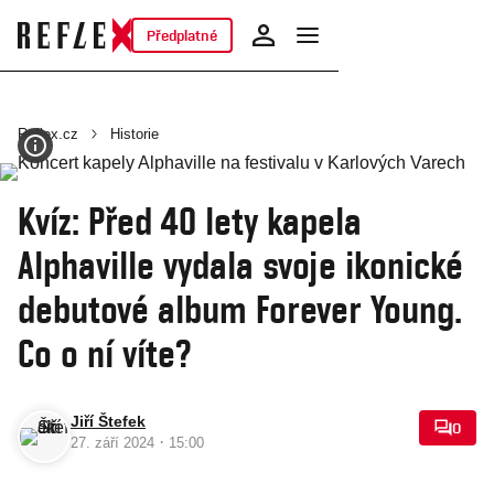
Předplatné
Reflex.cz
Historie
Kvíz: Před 40 lety kapela
Alphaville vydala svoje ikonické
debutové album Forever Young.
Co o ní víte?
Jiří Štefek
0
·
27. září 2024
15:00