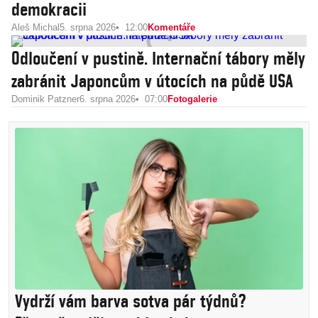
demokracii
Aleš Michal
5. srpna 2026
12:00
Komentáře
Odloučení v pustině. Internační tábory měly
zabránit Japoncům v útocích na půdě USA
Dominik Patzner
6. srpna 2026
07:00
Fotogalerie
Vydrží vám barva sotva pár týdnů?