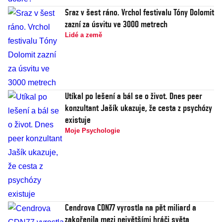
Sraz v šest ráno. Vrchol festivalu Tóny Dolomit
zazní za úsvitu ve 3000 metrech
Lidé a země
Utíkal po lešení a bál se o život. Dnes peer
konzultant Jašík ukazuje, že cesta z psychózy
existuje
Moje Psychologie
Cendrova CDN77 vyrostla na pět miliard a
zakořenila mezi největšími hráči světa