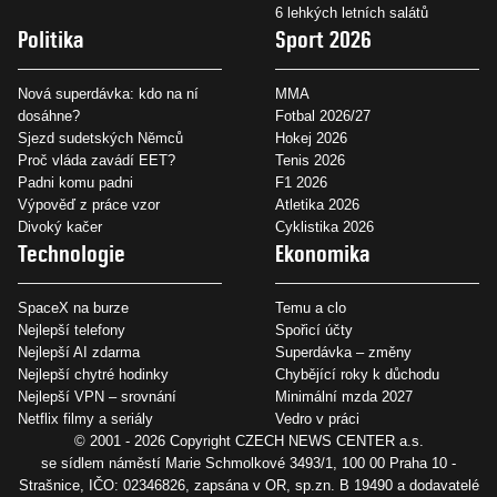
6 lehkých letních salátů
Politika
Sport 2026
Nová superdávka: kdo na ní
MMA
dosáhne?
Fotbal 2026/27
Sjezd sudetských Němců
Hokej 2026
Proč vláda zavádí EET?
Tenis 2026
Padni komu padni
F1 2026
Výpověď z práce vzor
Atletika 2026
Divoký kačer
Cyklistika 2026
Technologie
Ekonomika
SpaceX na burze
Temu a clo
Nejlepší telefony
Spořicí účty
Nejlepší AI zdarma
Superdávka – změny
Nejlepší chytré hodinky
Chybějící roky k důchodu
Nejlepší VPN – srovnání
Minimální mzda 2027
Netflix filmy a seriály
Vedro v práci
© 2001 - 2026 Copyright
CZECH NEWS CENTER a.s.
se sídlem náměstí Marie Schmolkové 3493/1, 100 00 Praha 10 -
Strašnice, IČO: 02346826, zapsána v OR, sp.zn. B 19490 a dodavatelé