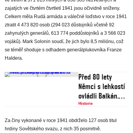
zajatých ve čtvrtém čtvrtletí 1941 jsou očividně sníženy.
Celkem měla Rudá armáda a válečné loďstvo v roce 1941
ztratit 4 473 820 osob (294 023 důstojníků včetně 92
zahynulých generálů, 613 774 poddůstojníků a 3 566 023
vojáků). Mark Solonin soudí, že jich bylo 8,5 miliónu, což
se téměř shoduje s odhadem generálplukovníka Franze
Haldera.
Před 80 lety
Němci s lehkostí
ovládli Balkán.
Zaplatili za to
Historie
smrtí jediného
Za činy vykonané v roce 1941 obdrželo 127 osob titul
důstojníka
hrdiny Sovětského svazu, z nich 35 posmrtně.