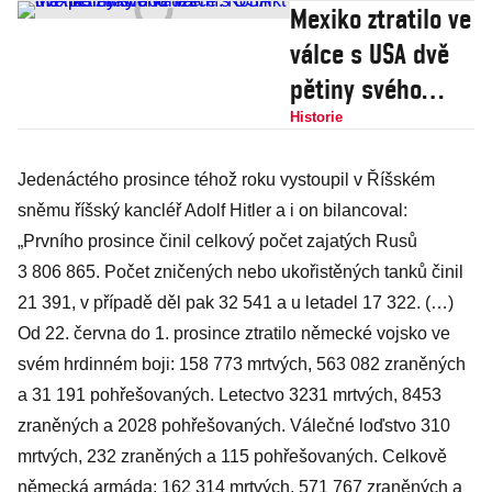
Mexiko ztratilo ve
válce s USA dvě
pětiny svého
území. Konflikt
Historie
má následky
Jedenáctého prosince téhož roku vystoupil v Říšském
dodnes
sněmu říšský kancléř Adolf Hitler a i on bilancoval:
„Prvního prosince činil celkový počet zajatých Rusů
3 806 865. Počet zničených nebo ukořistěných tanků činil
21 391, v případě děl pak 32 541 a u letadel 17 322. (…)
Od 22. června do 1. prosince ztratilo německé vojsko ve
svém hrdinném boji: 158 773 mrtvých, 563 082 zraněných
a 31 191 pohřešovaných. Letectvo 3231 mrtvých, 8453
zraněných a 2028 pohřešovaných. Válečné loďstvo 310
mrtvých, 232 zraněných a 115 pohřešovaných. Celkově
německá armáda: 162 314 mrtvých, 571 767 zraněných a