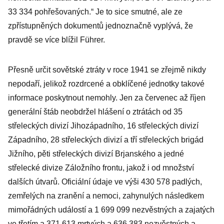
33 334 pohřešovaných.“ Je to sice smutné, ale ze
zpřístupněných dokumentů jednoznačně vyplývá, že
pravdě se více blížil Führer.
Přesně určit sovětské ztráty v roce 1941 se zřejmě nikdy
nepodaří, jelikož rozdrcené a obklíčené jednotky takové
informace poskytnout nemohly. Jen za červenec až říjen
generální štáb neobdržel hlášení o ztrátách od 35
střeleckých divizí Jihozápadního, 16 střeleckých divizí
Západního, 28 střeleckých divizí a tří střeleckých brigád
Jižního, pěti střeleckých divizí Brjanského a jedné
střelecké divize Záložního frontu, jakož i od množství
dalších útvarů. Oficiální údaje ve výši 430 578 padlých,
zemřelých na zranění a nemoci, zahynulých následkem
mimořádných událostí a 1 699 099 nezvěstných a zajatých
ve třetím a 371 613 mrtvých a 636 383 nezvěstných a