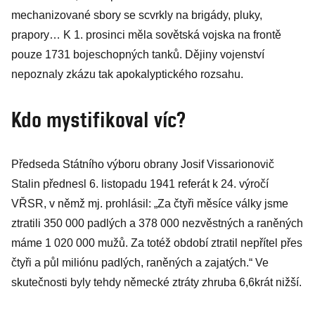
mechanizované sbory se scvrkly na brigády, pluky,
prapory… K 1. prosinci měla sovětská vojska na frontě
pouze 1731 bojeschopných tanků. Dějiny vojenství
nepoznaly zkázu tak apokalyptického rozsahu.
Kdo mystifikoval víc?
Předseda Státního výboru obrany Josif Vissarionovič
Stalin přednesl 6. listopadu 1941 referát k 24. výročí
VŘSR, v němž mj. prohlásil: „Za čtyři měsíce války jsme
ztratili 350 000 padlých a 378 000 nezvěstných a raněných
máme 1 020 000 mužů. Za totéž období ztratil nepřítel přes
čtyři a půl miliónu padlých, raněných a zajatých.“ Ve
skutečnosti byly tehdy německé ztráty zhruba 6,6krát nižší.