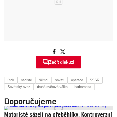
Začít diskuzi
útok
nacisté
Němci
sověti
operace
SSSR
Sovětský svaz
druhá světová válka
barbarossa
Doporučujeme
Motoristé sázejí na přeběhlíky. Kontroverzní