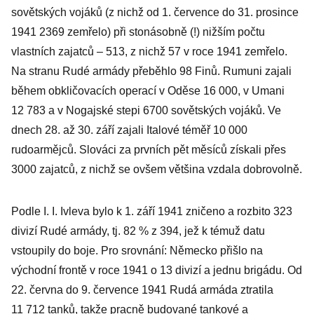
největších v
sovětských vojáků (z nichž od 1. července do 31. prosince
celých
1941 2369 zemřelo) při stonásobně (!) nižším počtu
dějinách
vlastních zajatců – 513, z nichž 57 v roce 1941 zemřelo.
Na stranu Rudé armády přeběhlo 98 Finů. Rumuni zajali
během obkličovacích operací v Oděse 16 000, v Umani
12 783 a v Nogajské stepi 6700 sovětských vojáků. Ve
dnech 28. až 30. září zajali Italové téměř 10 000
rudoarmějců. Slováci za prvních pět měsíců získali přes
3000 zajatců, z nichž se ovšem většina vzdala dobrovolně.
Podle I. I. Ivleva bylo k 1. září 1941 zničeno a rozbito 323
divizí Rudé armády, tj. 82 % z 394, jež k témuž datu
vstoupily do boje. Pro srovnání: Německo přišlo na
východní frontě v roce 1941 o 13 divizí a jednu brigádu. Od
22. června do 9. července 1941 Rudá armáda ztratila
11 712 tanků, takže pracně budované tankové a