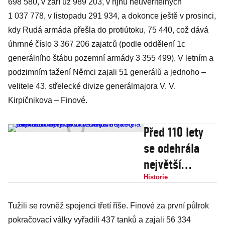
698 580, v září už 989 203, v říjnu neuvěřitelných
1 037 778, v listopadu 291 934, a dokonce ještě v prosinci,
kdy Rudá armáda přešla do protiútoku, 75 440, což dává
úhrnné číslo 3 367 206 zajatců (podle oddělení 1c
generálního štábu pozemní armády 3 355 499). V letním a
podzimním tažení Němci zajali 51 generálů a jednoho –
velitele 43. střelecké divize generálmajora V. V.
Kirpičnikova – Finové.
Před 110 lety
se odehrála
největší
námořní bitva
Historie
první světové
Tužili se rovněž spojenci třetí říše. Finové za první půlrok
války a jedna z
pokračovací války vyřadili 437 tanků a zajali 56 334