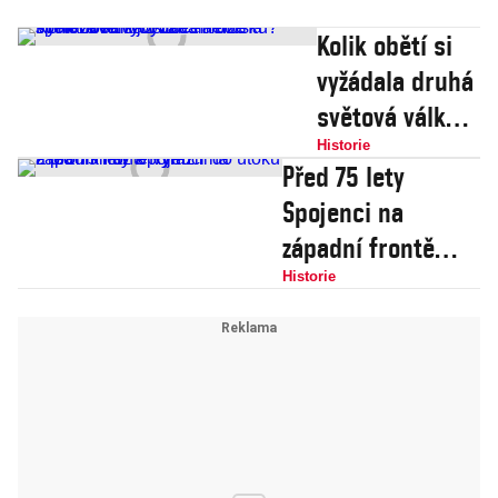
Kolik obětí si
vyžádala druhá
světová válka v
Lucembursku?
Historie
Před 75 lety
Vyhlazovaní již
Spojenci na
dnes nelze
západní frontě
spolehlivě
vyrazili do útoku a
Historie
vyčíslit
pronikli až k Rýnu