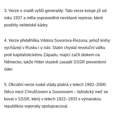
3. Verze o zradě vyšší generality: Tato verze koluje již od
roku 1937 a měla ospravedlnit nevídané represe, které
postihly velitelské kádry.
4. Verze přeběhlíka Viktora Suvorova-Rezuna, jehož knihy
vycházejí v Rusku i u nás: Stalin chystal revoluční válku
proti kapitalistickému Západu, mající začít útokem na
Německo, takže Hitler vlastně zasadil SSSR preventivní
úder.
5. Oficiální verze ruské vlády platná v letech 1992–2000:
Něco mezi Chruščovem a Suvorovem – fašistický meč se
koval v SSSR, který v letech 1922–1933 s výmarskou
republikou vojensky spolupracoval.