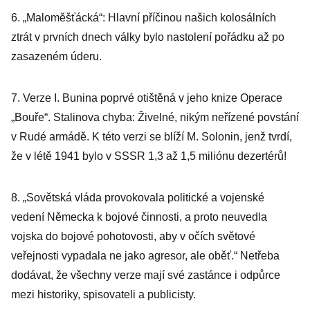
6. „Maloměšťácká“: Hlavní příčinou našich kolosálních
ztrát v prvních dnech války bylo nastolení pořádku až po
zasazeném úderu.
7. Verze I. Bunina poprvé otištěná v jeho knize Operace
„Bouře“. Stalinova chyba: Živelné, nikým neřízené povstání
v Rudé armádě. K této verzi se blíží M. Solonin, jenž tvrdí,
že v létě 1941 bylo v SSSR 1,3 až 1,5 miliónu dezertérů!
8. „Sovětská vláda provokovala politické a vojenské
vedení Německa k bojové činnosti, a proto neuvedla
vojska do bojové pohotovosti, aby v očích světové
veřejnosti vypadala ne jako agresor, ale oběť.“ Netřeba
dodávat, že všechny verze mají své zastánce i odpůrce
mezi historiky, spisovateli a publicisty.