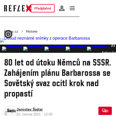
Předplatné
Reflex.cz
Historie
21
Fotogaler
80 let od útoku Němců na SSSR.
Zahájením plánu Barbarossa se
Sovětský svaz ocitl krok nad
propastí
Jaroslav Šajtar
0
·
23. června 2021
12:00