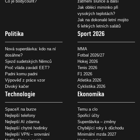
Co je bodycount?
zatmění slunce a další
Jak obléci miminko při
vysokých teplotách?
Jak na dokonalé letní mojito
6 lehkých letních salátů
Politika
Sport 2026
Nová superdávka: kdo na ní
MMA
dosáhne?
Fotbal 2026/27
Sjezd sudetských Němců
Hokej 2026
Proč vláda zavádí EET?
Tenis 2026
Padni komu padni
F1 2026
Výpověď z práce vzor
Atletika 2026
Divoký kačer
Cyklistika 2026
Technologie
Ekonomika
SpaceX na burze
Temu a clo
Nejlepší telefony
Spořicí účty
Nejlepší AI zdarma
Superdávka – změny
Nejlepší chytré hodinky
Chybějící roky k důchodu
Nejlepší VPN – srovnání
Minimální mzda 2027