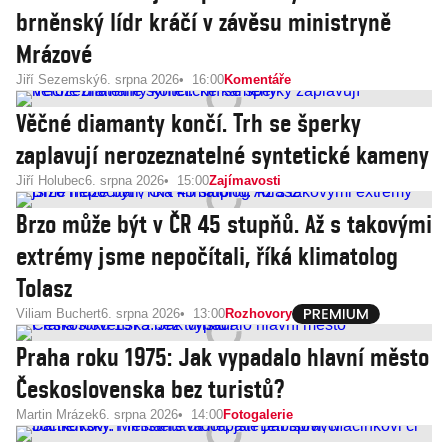
brněnský lídr kráčí v závěsu ministryně
Mrázové
Jiří Sezemský
6. srpna 2026
16:00
Komentáře
Věčné diamanty končí. Trh se šperky
zaplavují nerozeznatelné syntetické kameny
Jiří Holubec
6. srpna 2026
15:00
Zajímavosti
Brzo může být v ČR 45 stupňů. Až s takovými
extrémy jsme nepočítali, říká klimatolog
Tolasz
Viliam Buchert
6. srpna 2026
13:00
Rozhovory
Praha roku 1975: Jak vypadalo hlavní město
Československa bez turistů?
Martin Mrázek
6. srpna 2026
14:00
Fotogalerie