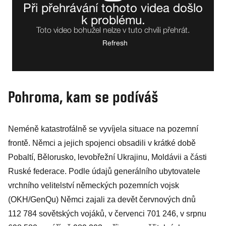
Pohroma, kam se podíváš
Neméně katastrofálně se vyvíjela situace na pozemní
frontě. Němci a jejich spojenci obsadili v krátké době
Pobaltí, Bělorusko, levobřežní Ukrajinu, Moldávii a části
Ruské federace. Podle údajů generálního ubytovatele
vrchního velitelství německých pozemních vojsk
(OKH/GenQu) Němci zajali za devět červnových dnů
112 784 sovětských vojáků, v červenci 701 246, v srpnu