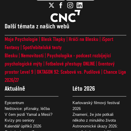
Další témata z našich webů
Moje Psychologie
Blesk Tlapky
Hráči na Blesku
iSport
Fantasy
Spotřebitelské testy
Blesku
Nemovitosti
Psychologika - podcast rozbíjející
psychologické mýty
Fotbalové přestupy ONLINE
Eventový
prostor Level 9
OKTAGON 92: Szabová vs. Pudilová
Chance Liga
2026/27
Aktuálně
Léto 2026
Epicentrum
Karlovarský filmový festival
Neštovice: příznaky, léčba
2026
V čem jezdí Yamal a Mesii?
Znamení, že jste potkali
Kvízy pro seniory
někoho z minulého života
Kalendář úplňků 2026
Astronomické úkazy 2026: