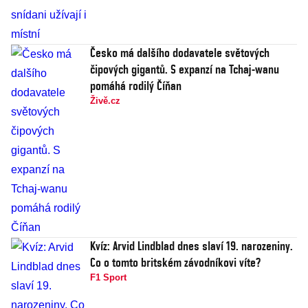
Česko má dalšího dodavatele světových
čipových gigantů. S expanzí na Tchaj-wanu
pomáhá rodilý Číňan
Živě.cz
Kvíz: Arvid Lindblad dnes slaví 19. narozeniny.
Co o tomto britském závodníkovi víte?
F1 Sport