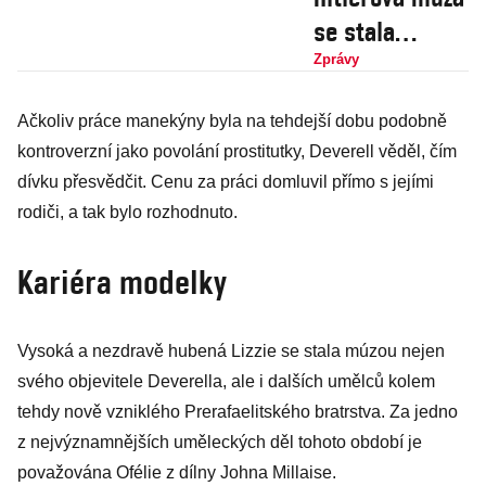
se stala
předlohou pro
Zprávy
jeho erotickou
Ačkoliv práce manekýny byla na tehdejší dobu podobně
malbu.
kontroverzní jako povolání prostitutky, Deverell věděl, čím
Diktátorův
dívku přesvědčit. Cenu za práci domluvil přímo s jejími
obraz nyní v
rodiči, a tak bylo rozhodnuto.
Německu draží
Kariéra modelky
Vysoká a nezdravě hubená Lizzie se stala múzou nejen
svého objevitele Deverella, ale i dalších umělců kolem
tehdy nově vzniklého Prerafaelitského bratrstva. Za jedno
z nejvýznamnějších uměleckých děl tohoto období je
považována Ofélie z dílny Johna Millaise.