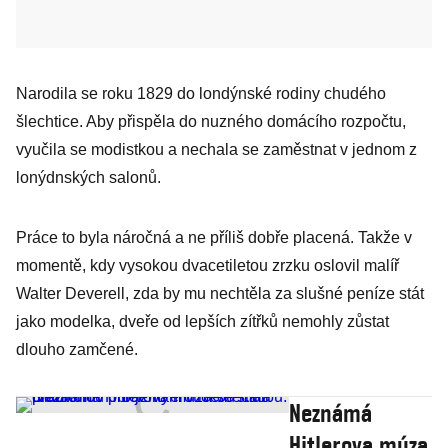
Narodila se roku 1829 do londýnské rodiny chudého
šlechtice. Aby přispěla do nuzného domácího rozpočtu,
vyučila se modistkou a nechala se zaměstnat v jednom z
lonýdnských salonů.
Práce to byla náročná a ne příliš dobře placená. Takže v
momentě, kdy vysokou dvacetiletou zrzku oslovil malíř
Walter Deverell, zda by mu nechtěla za slušné peníze stát
jako modelka, dveře od lepších zítřků nemohly zůstat
dlouho zamčené.
Neznámá
Hitlerova múza