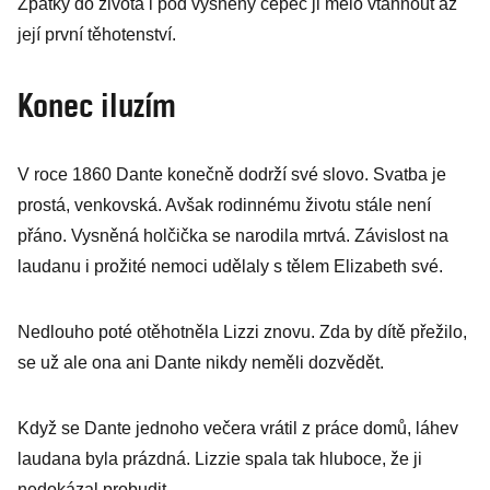
Zpátky do života i pod vysněný čepec ji mělo vtáhnout až
její první těhotenství.
Konec iluzím
V roce 1860 Dante konečně dodrží své slovo. Svatba je
prostá, venkovská. Avšak rodinnému životu stále není
přáno. Vysněná holčička se narodila mrtvá. Závislost na
laudanu i prožité nemoci udělaly s tělem Elizabeth své.
Nedlouho poté otěhotněla Lizzi znovu. Zda by dítě přežilo,
se už ale ona ani Dante nikdy neměli dozvědět.
Když se Dante jednoho večera vrátil z práce domů, láhev
laudana byla prázdná. Lizzie spala tak hluboce, že ji
nedokázal probudit.