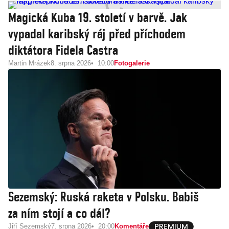
Magická Kuba 19. století v barvě. Jak
vypadal karibský ráj před příchodem
diktátora Fidela Castra
Martin Mrázek
8. srpna 2026
10:00
Fotogalerie
Sezemský: Ruská raketa v Polsku. Babiš
za ním stojí a co dál?
Jiří Sezemský
7. srpna 2026
20:00
Komentáře