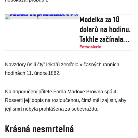
Modelka za 10
dolarů na hodinu.
Takhle začínala
kariéra slavné
Fotogalerie
Marilyn Monroe
Navzdory úsilí čtyř lékařů zemřela v časných ranních
hodinách 11. února 1862.
Na doporučení přítele Forda Madoxe Browna spálil
Rossetti její dopis na rozloučenou, čímž měl zajistit, aby
její smrt nebyla prohlášena za sebevraždu.
Krásná nesmrtelná