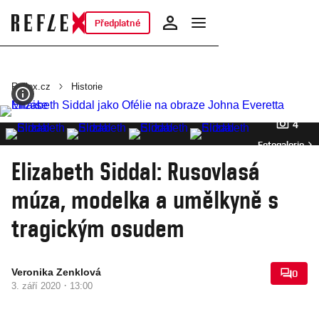
Předplatné
Reflex.cz
Historie
4
Fotogalerie
Elizabeth Siddal: Rusovlasá
múza, modelka a umělkyně s
tragickým osudem
Veronika Zenklová
0
·
3. září 2020
13:00