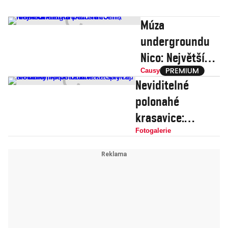
Múza
undergroundu
Nico: Největší
lhářka pod
Causy
Neviditelné
sluncem,
polonahé
milenka Alaina
krasavice:
Delona i Jima
Modelky, které
Fotogalerie
Morrisona
dokonale splývají
s okolním
prostředím