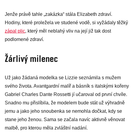
Jenže právě tahle „zakázka“ stála Elizabeth zdraví.
Hodiny, které proležela ve studené vodě, si vyžádaly těžký
zápal plic
, který měl neblahý vliv na její již tak dost
podlomené zdraví.
Žárlivý milenec
Už jako žádaná modelka se Lizzie seznámila s mužem
svého života. Avantgardní malíř a básník s italskými kořeny
Gabriel Charles Dante Rossetti jí učaroval od první chvíle.
Snadno mu přislíbila, že modelem bude stát už výhradně
jemu a jako jeho snoubenka se nemohla dočkat, kdy se
stane jeho ženou. Sama se začala navíc aktivně věnovat
malbě, pro kterou měla zvláštní nadání.