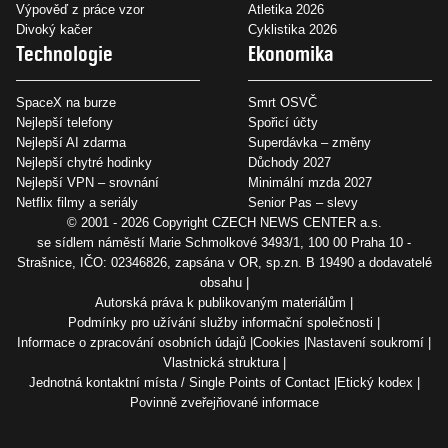
Výpověď z práce vzor
Atletika 2026
Divoký kačer
Cyklistika 2026
Technologie
Ekonomika
SpaceX na burze
Smrt OSVČ
Nejlepší telefony
Spořicí účty
Nejlepší AI zdarma
Superdávka – změny
Nejlepší chytré hodinky
Důchody 2027
Nejlepší VPN – srovnání
Minimální mzda 2027
Netflix filmy a seriály
Senior Pas – slevy
© 2001 - 2026 Copyright
CZECH NEWS CENTER a.s.
se sídlem náměstí Marie Schmolkové 3493/1, 100 00 Praha 10 -
Strašnice, IČO: 02346826, zapsána v OR, sp.zn. B 19490 a dodavatelé
obsahu
Autorská práva k publikovaným materiálům
Podmínky pro užívání služby informační společnosti
Informace o zpracování osobních údajů
Cookies
Nastavení soukromí
Vlastnická struktura
Jednotná kontaktní místa / Single Points of Contact
Etický kodex
Povinně zveřejňované informace