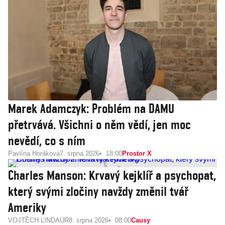
Marek Adamczyk: Problém na DAMU
přetrvává. Všichni o něm vědí, jen moc
nevědí, co s ním
Pavlína Horáková
7. srpna 2026
18:00
Prostor X
Charles Manson: Krvavý kejklíř a psychopat,
který svými zločiny navždy změnil tvář
Ameriky
VOJTĚCH LINDAUR
8. srpna 2026
08:00
Causy