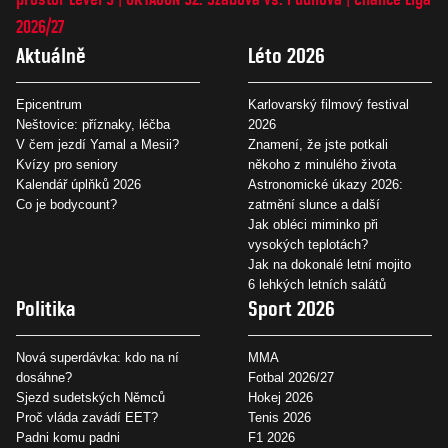
2026/27
Aktuálně
Léto 2026
Epicentrum
Karlovarský filmový festival
Neštovice: příznaky, léčba
2026
V čem jezdí Yamal a Mesii?
Znamení, že jste potkali
Kvízy pro seniory
někoho z minulého života
Kalendář úplňků 2026
Astronomické úkazy 2026:
Co je bodycount?
zatmění slunce a další
Jak obléci miminko při
vysokých teplotách?
Jak na dokonalé letní mojito
6 lehkých letních salátů
Politika
Sport 2026
Nová superdávka: kdo na ní
MMA
dosáhne?
Fotbal 2026/27
Sjezd sudetských Němců
Hokej 2026
Proč vláda zavádí EET?
Tenis 2026
Padni komu padni
F1 2026