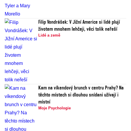
Filip Vondrášek: V Jižní Americe si lidé plují
životem mnohem lehčeji, věci tolik neřeší
Lidé a země
Kam na víkendový brunch v centru Prahy? Na
těchto místech si dlouhou snídani užívají i
místní
Moje Psychologie