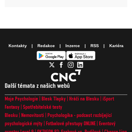
Kontakty
Redakce
Inzerce
RSS
Kariéra
Další témata z našich webů
Moje Psychologie
Blesk Tlapky
Hráči na Blesku
iSport
Fantasy
Spotřebitelské testy
Blesku
Nemovitosti
Psychologika - podcast rozbíjející
psychologické mýty
Fotbalové přestupy ONLINE
Eventový
prostor Level 9
OKTAGON 92: Szabová vs. Pudilová
Chance Liga