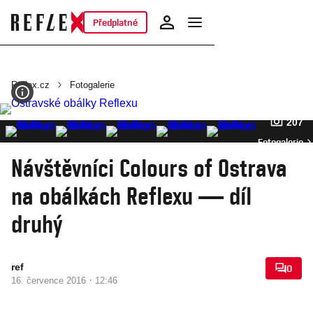
Předplatné
Reflex.cz
Fotogalerie
207
Fotogalerie
Návštěvníci Colours of Ostrava
na obálkách Reflexu — díl
druhý
ref
0
·
16. července 2016
12:46