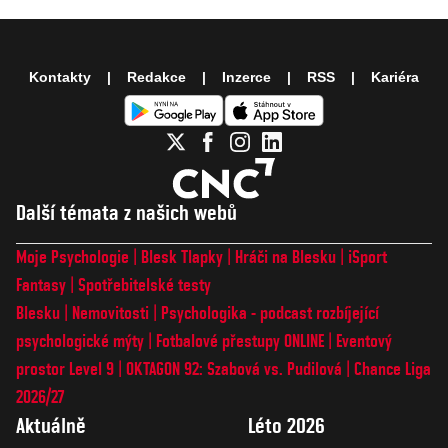
Kontakty
Redakce
Inzerce
RSS
Kariéra
Další témata z našich webů
Moje Psychologie
Blesk Tlapky
Hráči na Blesku
iSport
Fantasy
Spotřebitelské testy
Blesku
Nemovitosti
Psychologika - podcast rozbíjející
psychologické mýty
Fotbalové přestupy ONLINE
Eventový
prostor Level 9
OKTAGON 92: Szabová vs. Pudilová
Chance Liga
2026/27
Aktuálně
Léto 2026