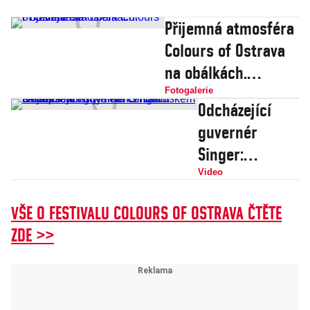
Přijemná atmosféra
Colours of Ostrava
na obálkách.
Podívejte se
Fotogalerie
Odcházející
guvernér
Singer:
Nejlepší vztahy
Video
měla centrální
VŠE O FESTIVALU COLOURS OF OSTRAVA ČTĚTE
banka s
ZDE >>
ministry
financí
Kalouskem a
Babišem