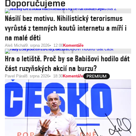
Doporučujeme
Násilí bez motivu. Nihilistický terorismus
vyrůstá z temných koutů internetu a míří i
na malé děti
Aleš Michal
9. srpna 2026
12:00
Komentáře
Hra o letiště. Proč by se Babišovi hodilo dát
část ruzyňských akcií na burzu?
Pavel Páral
8. srpna 2026
18:30
Komentáře