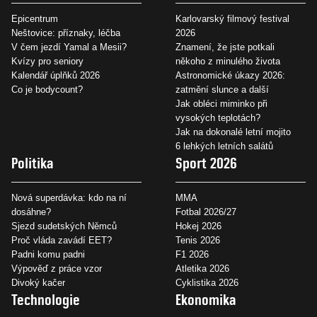
Epicentrum
Karlovarský filmový festival
Neštovice: příznaky, léčba
2026
V čem jezdí Yamal a Mesii?
Znamení, že jste potkali
Kvízy pro seniory
někoho z minulého života
Kalendář úplňků 2026
Astronomické úkazy 2026:
Co je bodycount?
zatmění slunce a další
Jak obléci miminko při
vysokých teplotách?
Jak na dokonalé letní mojito
6 lehkých letních salátů
Politika
Sport 2026
Nová superdávka: kdo na ní
MMA
dosáhne?
Fotbal 2026/27
Sjezd sudetských Němců
Hokej 2026
Proč vláda zavádí EET?
Tenis 2026
Padni komu padni
F1 2026
Výpověď z práce vzor
Atletika 2026
Divoký kačer
Cyklistika 2026
Technologie
Ekonomika