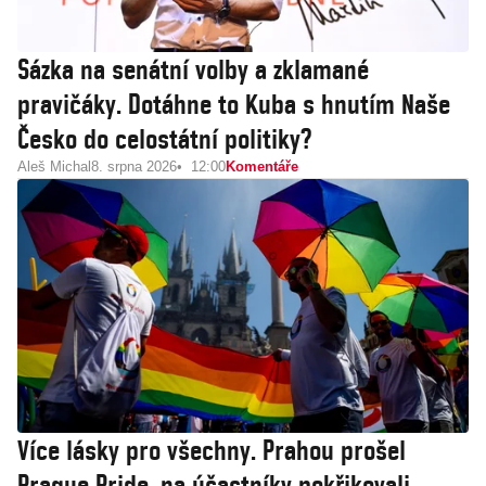
Sázka na senátní volby a zklamané
pravičáky. Dotáhne to Kuba s hnutím Naše
Česko do celostátní politiky?
Aleš Michal
8. srpna 2026
12:00
Komentáře
Více lásky pro všechny. Prahou prošel
Prague Pride, na účastníky pokřikovali