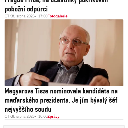
pobožní odpůrci
ČTK
8. srpna 2026
17:00
Fotogalerie
Magyarova Tisza nominovala kandidáta na
maďarského prezidenta. Je jím bývalý šéf
nejvyššího soudu
ČTK
8. srpna 2026
16:00
Zprávy