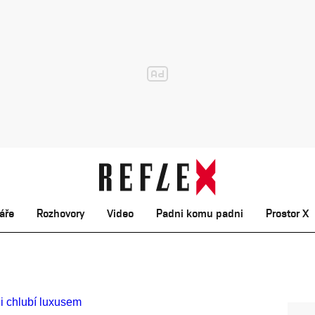
áře
Rozhovory
Video
Padni komu padni
Prostor X