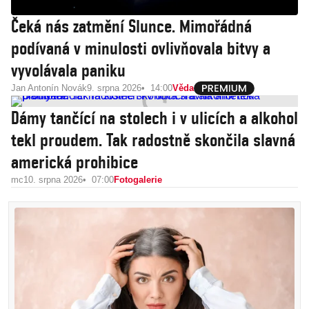
Čeká nás zatmění Slunce. Mimořádná
podívaná v minulosti ovlivňovala bitvy a
vyvolávala paniku
Jan Antonín Novák
9. srpna 2026
14:00
Věda
Dámy tančící na stolech i v ulicích a alkohol
tekl proudem. Tak radostně skončila slavná
americká prohibice
mc
10. srpna 2026
07:00
Fotogalerie