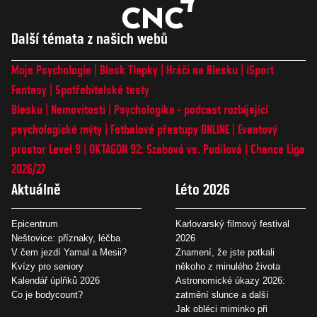
Další témata z našich webů
Moje Psychologie
Blesk Tlapky
Hráči na Blesku
iSport
Fantasy
Spotřebitelské testy
Blesku
Nemovitosti
Psychologika - podcast rozbíjející
psychologické mýty
Fotbalové přestupy ONLINE
Eventový
prostor Level 9
OKTAGON 92: Szabová vs. Pudilová
Chance Liga
2026/27
Aktuálně
Léto 2026
Epicentrum
Karlovarský filmový festival
Neštovice: příznaky, léčba
2026
V čem jezdí Yamal a Mesii?
Znamení, že jste potkali
Kvízy pro seniory
někoho z minulého života
Kalendář úplňků 2026
Astronomické úkazy 2026:
Co je bodycount?
zatmění slunce a další
Jak obléci miminko při