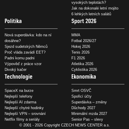
vysokých teplotách?
Jak na dokonalé letní mojito
6 lehkých letních salátů
Politika
Sport 2026
Nová superdávka: kdo na ní
MMA
dosáhne?
Fotbal 2026/27
Sjezd sudetských Němců
Hokej 2026
Proč vláda zavádí EET?
Tenis 2026
Padni komu padni
F1 2026
Výpověď z práce vzor
Atletika 2026
Divoký kačer
Cyklistika 2026
Technologie
Ekonomika
SpaceX na burze
Smrt OSVČ
Nejlepší telefony
Spořicí účty
Nejlepší AI zdarma
Superdávka – změny
Nejlepší chytré hodinky
Důchody 2027
Nejlepší VPN – srovnání
Minimální mzda 2027
Netflix filmy a seriály
Senior Pas – slevy
© 2001 - 2026 Copyright
CZECH NEWS CENTER a.s.