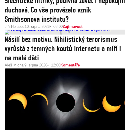
Šlechtické intriky, podivná závěť i nepokojní
duchové. Co vše provázelo vznik
Smithsonova institutu?
Jiří Holubec
10. srpna 2026
08:00
Zajímavosti
Násilí bez motivu. Nihilistický terorismus
vyrůstá z temných koutů internetu a míří i
na malé děti
Aleš Michal
9. srpna 2026
12:00
Komentáře