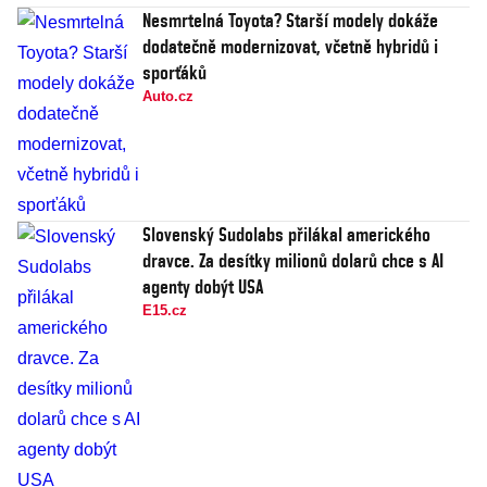
Nesmrtelná Toyota? Starší modely dokáže
dodatečně modernizovat, včetně hybridů i
sporťáků
Auto.cz
Slovenský Sudolabs přilákal amerického
dravce. Za desítky milionů dolarů chce s AI
agenty dobýt USA
E15.cz