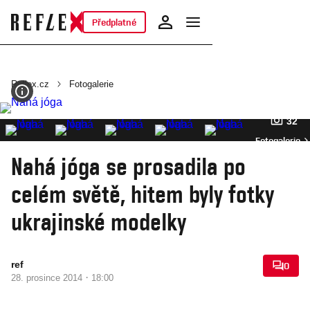
Předplatné
Reflex.cz
Fotogalerie
32
Fotogalerie
Nahá jóga se prosadila po
celém světě, hitem byly fotky
ukrajinské modelky
ref
0
·
28. prosince 2014
18:00