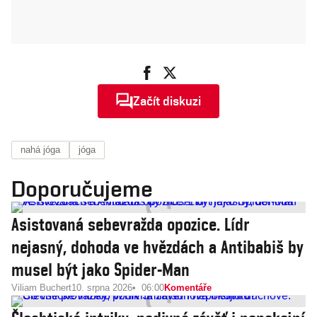
Začít diskuzi
nahá jóga
jóga
Doporučujeme
Asistovaná sebevražda opozice. Lídr
nejasný, dohoda ve hvězdách a Antibabiš by
musel být jako Spider-Man
Viliam Buchert
10. srpna 2026
06:00
Komentáře