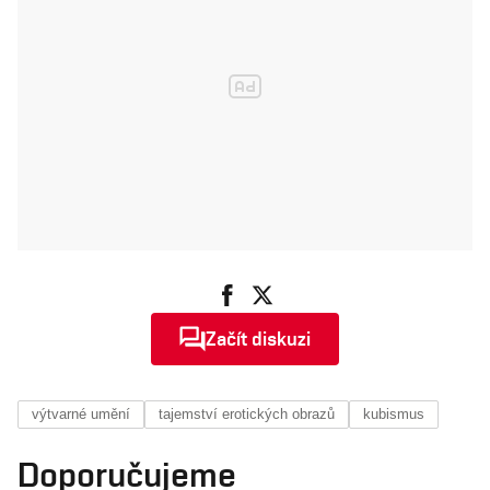
restrikce
Začít diskuzi
výtvarné umění
tajemství erotických obrazů
kubismus
Doporučujeme