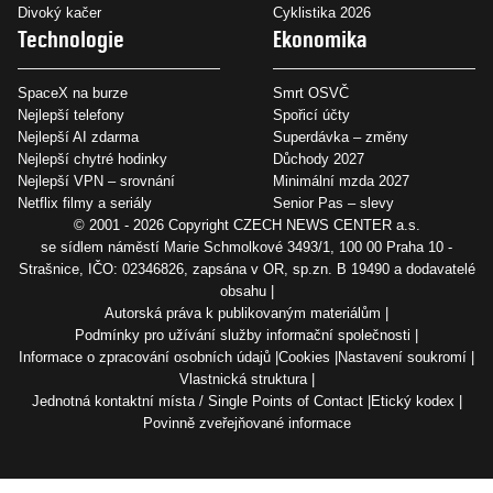
Divoký kačer
Cyklistika 2026
Technologie
Ekonomika
SpaceX na burze
Smrt OSVČ
Nejlepší telefony
Spořicí účty
Nejlepší AI zdarma
Superdávka – změny
Nejlepší chytré hodinky
Důchody 2027
Nejlepší VPN – srovnání
Minimální mzda 2027
Netflix filmy a seriály
Senior Pas – slevy
© 2001 - 2026 Copyright
CZECH NEWS CENTER a.s.
se sídlem náměstí Marie Schmolkové 3493/1, 100 00 Praha 10 -
Strašnice, IČO: 02346826, zapsána v OR, sp.zn. B 19490 a dodavatelé
obsahu
Autorská práva k publikovaným materiálům
Podmínky pro užívání služby informační společnosti
Informace o zpracování osobních údajů
Cookies
Nastavení soukromí
Vlastnická struktura
Jednotná kontaktní místa / Single Points of Contact
Etický kodex
Povinně zveřejňované informace