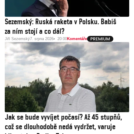
Sezemský: Ruská raketa v Polsku. Babiš
za ním stojí a co dál?
Jiří Sezemský
7. srpna 2026
20:00
Komentáře
Jak se bude vyvíjet počasí? Až 45 stupňů,
což se dlouhodobě nedá vydržet, varuje