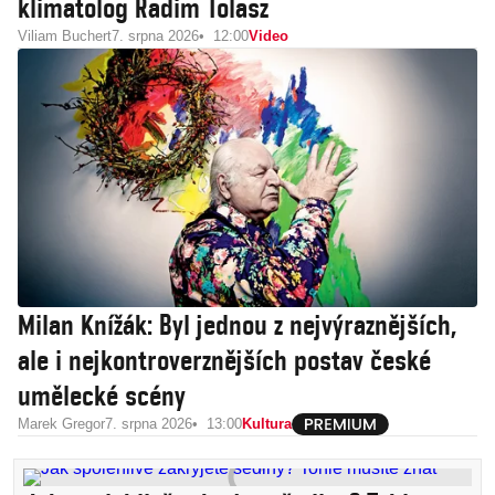
klimatolog Radim Tolasz
Viliam Buchert
7. srpna 2026
12:00
Video
Milan Knížák: Byl jednou z nejvýraznějších,
ale i nejkontroverznějších postav české
umělecké scény
Marek Gregor
7. srpna 2026
13:00
Kultura