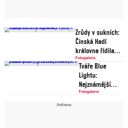
Zrůdy v sukních:
Čínská Hadí
královna řídila
obrovský byznys
Fotogalerie
Tváře Blue
s pašováním
Lightu:
imigrantů
Nejznámější
pražský bar
Fotogalerie
přežil zatím vše
- zákaz kouření i
covidové