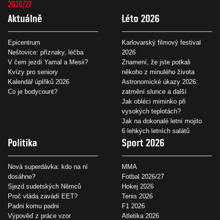
2026/27
Aktuálně
Léto 2026
Epicentrum
Karlovarský filmový festival
Neštovice: příznaky, léčba
2026
V čem jezdí Yamal a Mesii?
Znamení, že jste potkali
Kvízy pro seniory
někoho z minulého života
Kalendář úplňků 2026
Astronomické úkazy 2026:
Co je bodycount?
zatmění slunce a další
Jak obléci miminko při
vysokých teplotách?
Jak na dokonalé letní mojito
6 lehkých letních salátů
Politika
Sport 2026
Nová superdávka: kdo na ní
MMA
dosáhne?
Fotbal 2026/27
Sjezd sudetských Němců
Hokej 2026
Proč vláda zavádí EET?
Tenis 2026
Padni komu padni
F1 2026
Výpověď z práce vzor
Atletika 2026