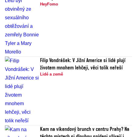
HeyFomo
Filip Vondrášek: V Jižní Americe si lidé plují
životem mnohem lehčeji, věci tolik neřeší
Lidé a země
Kam na víkendový brunch v centru Prahy? Na
těchto místech si dlouhou snídani užívají i