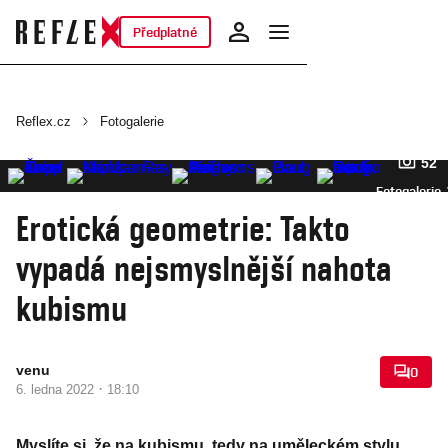
Předplatné
Reflex.cz
Fotogalerie
52
Fotogalerie
Erotická geometrie: Takto
vypadá nejsmyslnější nahota
kubismu
venu
0
·
6. ledna 2022
18:10
Myslíte si, že na kubismu, tedy na uměleckém stylu