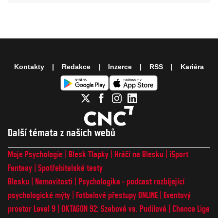
Kontakty
Redakce
Inzerce
RSS
Kariéra
Další témata z našich webů
Moje Psychologie
Blesk Tlapky
Hráči na Blesku
iSport
Fantasy
Spotřebitelské testy
Blesku
Nemovitosti
Psychologika - podcast rozbíjející
psychologické mýty
Fotbalové přestupy ONLINE
Eventový
prostor Level 9
OKTAGON 92: Szabová vs. Pudilová
Chance Liga