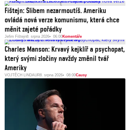
Fištejn: Slibem nezarmoutíš. Ameriku
ovládá nová verze komunismu, která chce
měnit zajeté pořádky
Jefim Fištejn
8. srpna 2026
06:00
Komentáře
Charles Manson: Krvavý kejklíř a psychopat,
který svými zločiny navždy změnil tvář
Ameriky
VOJTĚCH LINDAUR
8. srpna 2026
08:00
Causy