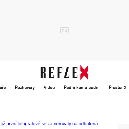
áře
Rozhovory
Video
Padni komu padni
Prostor X