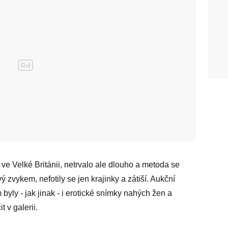
 ve Velké Británii, netrvalo ale dlouho a metoda se
vý zvykem, nefotily se jen krajinky a zátiší. Aukční
yly - jak jinak - i erotické snímky nahých žen a
t v galerii.