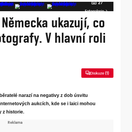
27
Fotogalerie
z Německa ukazují, co
tografy. V hlavní roli
Diskuze (
1
)
sběratelé narazí na negativy z dob úsvitu
a internetových aukcích, kde se i laici mohou
 z historie.