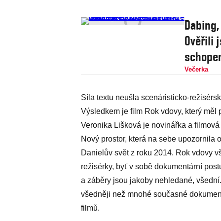
Dabing,
Ověřili 
schopen
Večerka
Síla textu neušla scenáristicko-režisér
Výsledkem je film Rok vdovy, který měl 
Veronika Lišková je novinářka a filmová
Nový prostor, která na sebe upozornil
Danielův svět z roku 2014. Rok vdovy 
režisérky, byť v sobě dokumentární post
a záběry jsou jakoby nehledané, všední
všedněji než mnohé současné dokumenty
filmů.