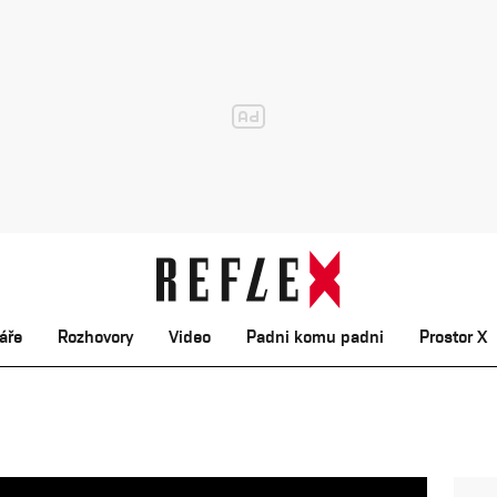
áře
Rozhovory
Video
Padni komu padni
Prostor X