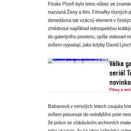
Finále Plzeň bylo letos vůbec ve zname
nazvaná Ženy a film. Filmařky různých p
donedávna tak vzácný element v českých 
zhlédnout například retrospektivu krát
do galerijního prostoru, spíše videoart 
ovšem vypadají, jako kdyby David Lynch
Válka g
seriál 
novink
Filmy a seri
Babanová v minulých letech zaujala his
ovšem posunuje do volnějšího pole neop
že práce se získáváním archivních mater
roku ukazuje, že se chce režisérka auto