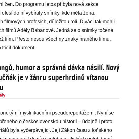
ní žen. Do programu letos přibyla nová sekce
rofesí do ní vybíraly snímky, kde měla žena,
filmových profesích, důležitou roli. Diváci tak mohli
kých filmů Adély Babanové. Jedná se o snímky točené
než film. Přesto nesou všechny znaky hraného filmu,
 točil dokument.
angů, humor a správná dávka násilí. Nový
Tučňák je v žánru superhrdinů vítanou
ou
ály
torickými mystifikačními pseudoreportážemi. Nyní se
řeného o československou historii – údajně i proto,
iálů byla vyčerpávající. Její Zákon času z loňského
rsky posouvat do více autobiografických poloh (nyní