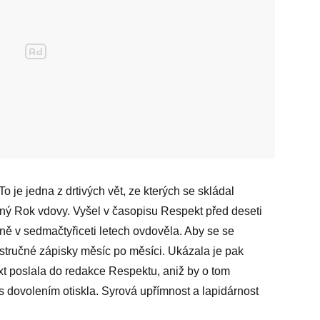
o je jedna z drtivých vět, ze kterých se skládal
ný Rok vdovy. Vyšel v časopisu Respekt před deseti
aně v sedmačtyřiceti letech ovdověla. Aby se se
t stručné zápisky měsíc po měsíci. Ukázala je pak
t poslala do redakce Respektu, aniž by o tom
s dovolením otiskla. Syrová upřímnost a lapidárnost