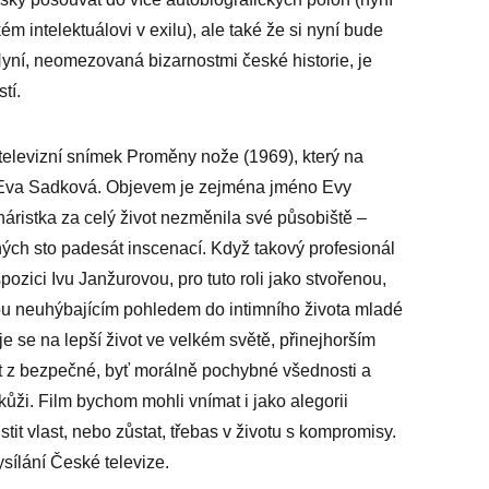
m intelektuálovi v exilu), ale také že si nyní bude
 Nyní, neomezovaná bizarnostmi české historie, je
tí.
levizní snímek Proměny nože (1969), který na
 Eva Sadková. Objevem je zejména jméno Evy
ristka za celý život nezměnila své působiště –
ných sto padesát inscenací. Když takový profesionál
pozici Ivu Janžurovou, pro tuto roli jako stvořenou,
ou neuhýbajícím pohledem do intimního života mladé
e se na lepší život ve velkém světě, přinejhorším
t z bezpečné, byť morálně pochybné všednosti a
d kůži. Film bychom mohli vnímat i jako alegorii
it vlast, nebo zůstat, třebas v životu s kompromisy.
ysílání České televize.