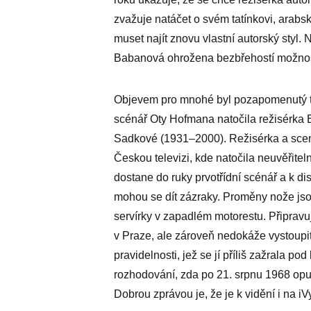
zvažuje natáčet o svém tatínkovi, arabské
muset najít znovu vlastní autorský styl.
Babanová ohrožena bezbřehostí možnos
Objevem pro mnohé byl pozapomenutý te
scénář Oty Hofmana natočila režisérka
Sadkové (1931–2000). Režisérka a scená
Českou televizi, kde natočila neuvěřitel
dostane do ruky prvotřídní scénář a k dis
mohou se dít zázraky. Proměny nože js
servírky v zapadlém motorestu. Připravuj
v Praze, ale zároveň nedokáže vystoupi
pravidelnosti, jež se jí příliš zažrala po
rozhodování, zda po 21. srpnu 1968 opust
Dobrou zprávou je, že je k vidění i na iV