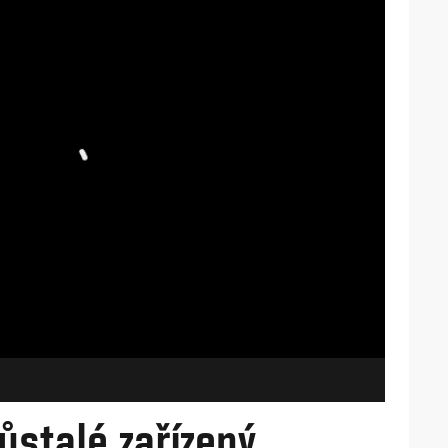
ůstalé zařízený,