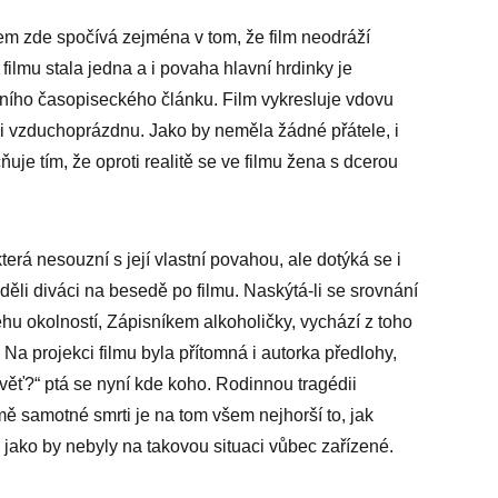
m zde spočívá zejména v tom, že film neodráží
filmu stala jedna a i povaha hlavní hrdinky je
dního časopiseckého článku. Film vykresluje vdovu
msi vzduchoprázdnu. Jako by neměla žádné přátele, i
uje tím, že oproti realitě se ve filmu žena s dcerou
terá nesouzní s její vlastní povahou, ale dotýká se i
děli diváci na besedě po filmu. Naskýtá-li se srovnání
hu okolností, Zápisníkem alkoholičky, vychází z toho
 Na projekci filmu byla přítomná i autorka předlohy,
ť?“ ptá se nyní kde koho. Rodinnou tragédii
 samotné smrti je na tom všem nejhorší to, jak
 jako by nebyly na takovou situaci vůbec zařízené.