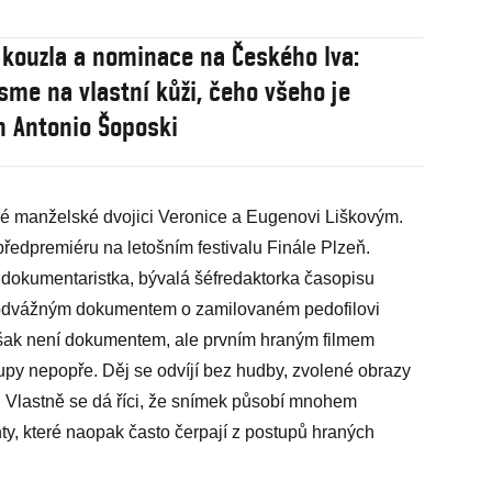
 kouzla a nominace na Českého lva:
jsme na vlastní kůži, čeho všeho je
 Antonio Šoposki
ské manželské dvojici Veronice a Eugenovi Liškovým.
předpremiéru na letošním festivalu Finále Plzeň.
 dokumentaristka, bývalá šéfredaktorka časopisu
a odvážným dokumentem o zamilovaném pedofilovi
však není dokumentem, ale prvním hraným filmem
upy nepopře. Děj se odvíjí bez hudby, zvolené obrazy
. Vlastně se dá říci, že snímek působí mnohem
, které naopak často čerpají z postupů hraných