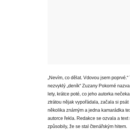
„Nevím, co dělat. Vdovou jsem poprvé.“ T
nezvyklý „deník“ Zuzany Pokorné nazva
lety, krátce poté, co jeho autorka neček
ztrátou nějak vypořádala, začala si psá
několika známým a jedna kamarádka tex
autorce řekla. Redakce se ozvala a text 
způsobily, že se stal čtenářským hitem.