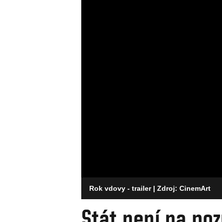
Rok vdovy - trailer
| Zdroj: CinemArt
Stát není na poz