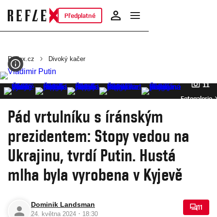
Předplatné
Reflex.cz
Divoký kačer
11
Fotogalerie
Pád vrtulníku s íránským
prezidentem: Stopy vedou na
Ukrajinu, tvrdí Putin. Hustá
mlha byla vyrobena v Kyjevě
Dominik Landsman
11
·
24. května 2024
18:30