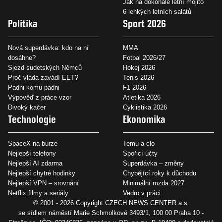
Jak na dokonalé letní mojito
6 lehkých letních salátů
Politika
Sport 2026
Nová superdávka: kdo na ní
MMA
dosáhne?
Fotbal 2026/27
Sjezd sudetských Němců
Hokej 2026
Proč vláda zavádí EET?
Tenis 2026
Padni komu padni
F1 2026
Výpověď z práce vzor
Atletika 2026
Divoký kačer
Cyklistika 2026
Technologie
Ekonomika
SpaceX na burze
Temu a clo
Nejlepší telefony
Spořicí účty
Nejlepší AI zdarma
Superdávka – změny
Nejlepší chytré hodinky
Chybějící roky k důchodu
Nejlepší VPN – srovnání
Minimální mzda 2027
Netflix filmy a seriály
Vedro v práci
© 2001 - 2026 Copyright
CZECH NEWS CENTER a.s.
se sídlem náměstí Marie Schmolkové 3493/1, 100 00 Praha 10 -