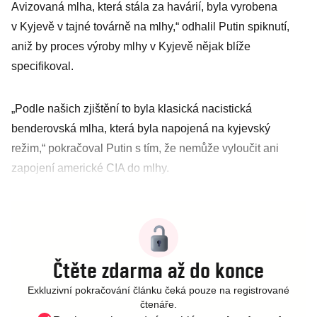
Avizovaná mlha, která stála za havárií, byla vyrobena
v Kyjevě v tajné továrně na mlhy,“ odhalil Putin spiknutí,
aniž by proces výroby mlhy v Kyjevě nějak blíže
specifikoval.
„Podle našich zjištění to byla klasická nacistická
benderovská mlha, která byla napojená na kyjevský
režim,“ pokračoval Putin s tím, že nemůže vyloučit ani
zapojení americké CIA do mlhy.
Čtěte zdarma až do konce
Exkluzivní pokračování článku čeká pouze na registrované
čtenáře.