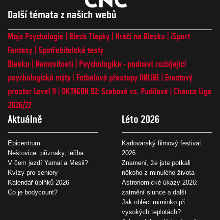
Další témata z našich webů
Moje Psychologie
Blesk Tlapky
Hráči na Blesku
iSport
Fantasy
Spotřebitelské testy
Blesku
Nemovitosti
Psychologika - podcast rozbíjející
psychologické mýty
Fotbalové přestupy ONLINE
Eventový
prostor Level 9
OKTAGON 92: Szabová vs. Pudilová
Chance Liga
2026/27
Aktuálně
Léto 2026
Epicentrum
Karlovarský filmový festival
Neštovice: příznaky, léčba
2026
V čem jezdí Yamal a Mesii?
Znamení, že jste potkali
Kvízy pro seniory
někoho z minulého života
Kalendář úplňků 2026
Astronomické úkazy 2026:
Co je bodycount?
zatmění slunce a další
Jak obléci miminko při
vysokých teplotách?