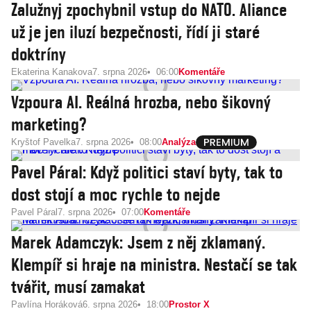
Zalužnyj zpochybnil vstup do NATO. Aliance
už je jen iluzí bezpečnosti, řídí ji staré
doktríny
Ekaterina Kanakova
7. srpna 2026
06:00
Komentáře
Vzpoura AI. Reálná hrozba, nebo šikovný
marketing?
Kryštof Pavelka
7. srpna 2026
08:00
Analýza
Pavel Páral: Když politici staví byty, tak to
dost stojí a moc rychle to nejde
Pavel Páral
7. srpna 2026
07:00
Komentáře
Marek Adamczyk: Jsem z něj zklamaný.
Klempíř si hraje na ministra. Nestačí se tak
tvářit, musí zamakat
Pavlína Horáková
6. srpna 2026
18:00
Prostor X