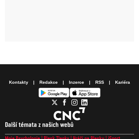
Kontakty
Redakce
Inzerce
RSS
Kariéra
Další témata z našich webů
Moje Psychologie
Blesk Tlapky
Hráči na Blesku
iSport