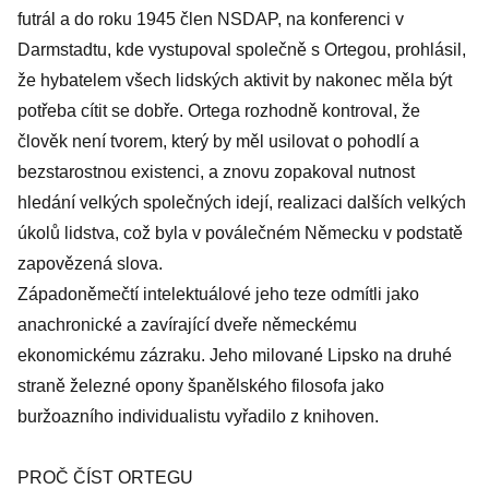
futrál a do roku 1945 člen NSDAP, na konferenci v
Darmstadtu, kde vystupoval společně s Ortegou, prohlásil,
že hybatelem všech lidských aktivit by nakonec měla být
potřeba cítit se dobře. Ortega rozhodně kontroval, že
člověk není tvorem, který by měl usilovat o pohodlí a
bezstarostnou existenci, a znovu zopakoval nutnost
hledání velkých společných idejí, realizaci dalších velkých
úkolů lidstva, což byla v poválečném Německu v podstatě
zapovězená slova.
Západoněmečtí intelektuálové jeho teze odmítli jako
anachronické a zavírající dveře německému
ekonomickému zázraku. Jeho milované Lipsko na druhé
straně železné opony španělského filosofa jako
buržoazního individualistu vyřadilo z knihoven.
PROČ ČÍST ORTEGU