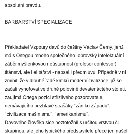
absolutní pravdu.
BARBARSTVÍ SPECIALIZACE
Překladatel Vzpoury davů do češtiny Václav Černý, jenž
má s Ortegou mnoho společného -obrovský intelektuální
záběr,myšlenkovou neústupnost (profesor confessor),
titánství, ale i elitářství - napsal i předmluvu. Případně v ní
zmínil, že v dlouhé řadě kritiků moderní civilizace, již se
začali vynořovat ve druhé polovině devatenáctého století,
zaujímá Ortega pozici střízlivého pozorovatele,
nemávajícího bezhlavě strašáky "zániku Západu",
"civilizace mašinismu", "amerikanismu".
Davového člověka sice neztotožnil s určitou vrstvou či
skupinou, ale jeho typického představitele přece jen našel.