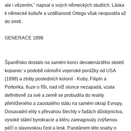
ale i vězením," napsal o svých německých studiích. Láska
k německé kultuře a vzdělanosti Ortegu však neopustila až
do smrti.
GENERACE 1898
Španělsko dostalo na samém konci devatenáctého století
kopanec v podobě námořní vojenské porážky od USA
(1898) a ztráty posledních kolonií - Kuby, Filipín a
Portorika. Iluze o říši, nad níž slunce nezapadá, vzala
definitivně za své a země se probudila do reality
přehlíženého a zaostalého státu na samém okraji Evropy.
Dosavadní elity s převahou šlechty v řadách důstojnictva,
vysoké státní byrokracie a kléru zareagovaly zvýšenou
péčí o stavovskou čest a lesk. Pandánem této snahy o