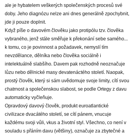
ale je hybatelem veškerých společenských procesů své
doby. Jeho diagnózu nelze ani dnes generálně zpochybnit,
jde ji pouze doplnit.
Když píše o davovém člověku jako protipólu tzv. člověka
vybraného, jenž stále směřuje k překonání sebe samého...
k tomu, co je povinnost a požadavek, nemyslí tím
nevzdělance, dělníka nebo člověka sociálně i
intelektuálně slabšího. Davem pak rozhodně neoznačuje
lůzu nebo dělnické masy devatenáctého století. Naopak,
prostý člověk, který si sám uvědomuje svoje limity, cítí svou
chatrnost a společenskou slabost, se podle Ortegy z davu
automaticky vyčleňuje.
Opravdový davový člověk, produkt euroatlantické
civilizace dvacátého století, se cítí pánem, vnucuje
každému svoji vůli, vkus a životní styl. Všechno, co není v
souladu s přáním davu (většiny), označuje za zbytečné a