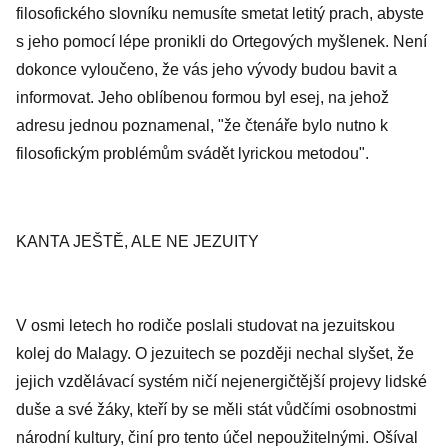
filosofického slovníku nemusíte smetat letitý prach, abyste
s jeho pomocí lépe pronikli do Ortegových myšlenek. Není
dokonce vyloučeno, že vás jeho vývody budou bavit a
informovat. Jeho oblíbenou formou byl esej, na jehož
adresu jednou poznamenal, "že čtenáře bylo nutno k
filosofickým problémům svádět lyrickou metodou".
KANTA JEŠTĚ, ALE NE JEZUITY
V osmi letech ho rodiče poslali studovat na jezuitskou
kolej do Malagy. O jezuitech se později nechal slyšet, že
jejich vzdělávací systém ničí nejenergičtější projevy lidské
duše a své žáky, kteří by se měli stát vůdčími osobnostmi
národní kultury, činí pro tento účel nepoužitelnými. Ošíval