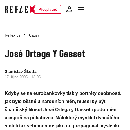
Předplatné
Reflex.cz
Causy
José Ortega Y Gasset
Stanislav Škoda
·
17. října 2005
18:05
Kdyby se na eurobankovky tiskly portréty osobností,
jak bylo běžné u národních měn, musel by být
španělský filosof José Ortega y Gasset zpodobněn
alespoň na pětistovce. Málokterý myslitel dvacátého
století tak vehementně jako on propagoval myšlenku