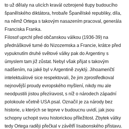
to už dělaly na ulicích kravál ozbrojené tlupy budoucího
španělského diktátora, hrobaře Španělské republiky, díla,
na němž Ortega s takovým nasazením pracoval, generála
Franciska Franka.
Filosof uprchl před občanskou válkou (1936-39) na
přednáškové turné do Nizozemska a Francie, krátce před
vypuknutím druhé světové války pak do Argentiny s
úmyslem tam již zůstat. Nebyl však přijat s takovým
nadšením, na jaké byl v Argentině zvyklý. Jihoameričtí
intelektuálové sice respektovali, že jim zprostředkoval
nejnovější proudy evropského myšlení, nikdy mu ale
neodpustili jistou přezíravost, s níž o národech západní
polokoule včetně USA psal. Označil je za národy bez
historie, u kterých se teprve v budoucnu uvidí, jak jsou
schopny uchopit svou historickou příležitost. Zbytek války
tedy Ortega raději přečkal v závětří lisabonského přístavu.