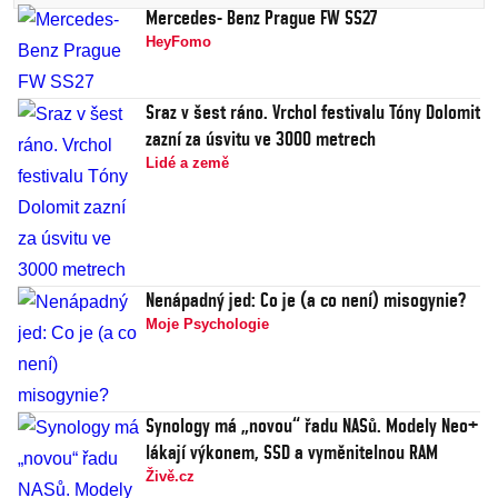
Mercedes- Benz Prague FW SS27
HeyFomo
Sraz v šest ráno. Vrchol festivalu Tóny Dolomit
zazní za úsvitu ve 3000 metrech
Lidé a země
Nenápadný jed: Co je (a co není) misogynie?
Moje Psychologie
Synology má „novou“ řadu NASů. Modely Neo+
lákají výkonem, SSD a vyměnitelnou RAM
Živě.cz