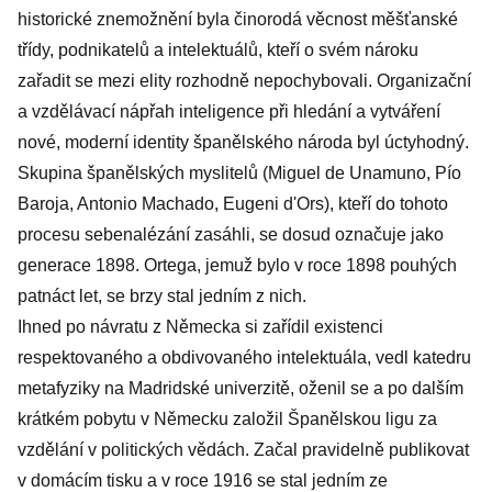
historické znemožnění byla činorodá věcnost měšťanské
třídy, podnikatelů a intelektuálů, kteří o svém nároku
zařadit se mezi elity rozhodně nepochybovali. Organizační
a vzdělávací nápřah inteligence při hledání a vytváření
nové, moderní identity španělského národa byl úctyhodný.
Skupina španělských myslitelů (Miguel de Unamuno, Pío
Baroja, Antonio Machado, Eugeni d'Ors), kteří do tohoto
procesu sebenalézání zasáhli, se dosud označuje jako
generace 1898. Ortega, jemuž bylo v roce 1898 pouhých
patnáct let, se brzy stal jedním z nich.
Ihned po návratu z Německa si zařídil existenci
respektovaného a obdivovaného intelektuála, vedl katedru
metafyziky na Madridské univerzitě, oženil se a po dalším
krátkém pobytu v Německu založil Španělskou ligu za
vzdělání v politických vědách. Začal pravidelně publikovat
v domácím tisku a v roce 1916 se stal jedním ze