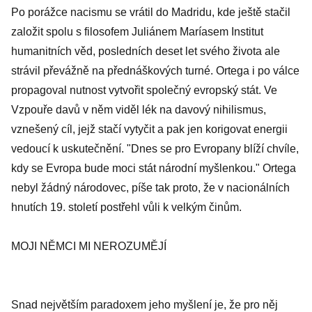
Po porážce nacismu se vrátil do Madridu, kde ještě stačil
založit spolu s filosofem Juliánem Maríasem Institut
humanitních věd, posledních deset let svého života ale
strávil převážně na přednáškových turné. Ortega i po válce
propagoval nutnost vytvořit společný evropský stát. Ve
Vzpouře davů v něm viděl lék na davový nihilismus,
vznešený cíl, jejž stačí vytyčit a pak jen korigovat energii
vedoucí k uskutečnění. "Dnes se pro Evropany blíží chvíle,
kdy se Evropa bude moci stát národní myšlenkou." Ortega
nebyl žádný národovec, píše tak proto, že v nacionálních
hnutích 19. století postřehl vůli k velkým činům.
MOJI NĚMCI MI NEROZUMĚJÍ
Snad největším paradoxem jeho myšlení je, že pro něj