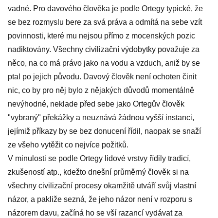
vadné. Pro davového člověka je podle Ortegy typické, že
se bez rozmyslu bere za svá práva a odmítá na sebe vzít
povinnosti, které mu nejsou přímo z mocenských pozic
nadiktovány. Všechny civilizační výdobytky považuje za
něco, na co má právo jako na vodu a vzduch, aniž by se
ptal po jejich původu. Davový člověk není ochoten činit
nic, co by pro něj bylo z nějakých důvodů momentálně
nevýhodné, neklade před sebe jako Ortegův člověk
"vybraný" překážky a neuznává žádnou vyšší instanci,
jejímiž příkazy by se bez donucení řídil, naopak se snaží
ze všeho vytěžit co nejvíce požitků.
V minulosti se podle Ortegy lidové vrstvy řídily tradicí,
zkušeností atp., kdežto dnešní průměrný člověk si na
všechny civilizační procesy okamžitě utváří svůj vlastní
názor, a pakliže sezná, že jeho názor není v rozporu s
názorem davu, začíná ho se vší razancí vydávat za