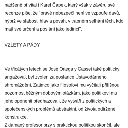
nadšeně přivítal i Karel Čapek, který však v závěru své
recenze píše, že "pravé nebezpečí není ve vzpouře davů,
nýbrž ve slabosti hlav a povah, v trapném selhání těch, kdo
mají své určení a poslání jako jedinci".
VZLETY A PÁDY
Ve třicátých letech se José Ortega y Gasset také politicky
angažoval, byl zvolen za poslance Ústavodárného
shromáždění. Zatímco jako filosofovi mu vyčítali přílišnou
pozornost běžným dobovým otázkám, jako politikovi mu
jeho oponenti předhazovali, že vytváří z politických a
společenských problémů abstraktní, od života odtržené
konstrukce.
Zklamaný profesor brzy s praktickou politikou skončil, ale