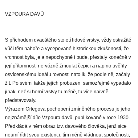
VZPOURA DAVŮ
S příchodem dvacátého století lidové vrstvy, vždy ostražité
vůči těm nahoře a vycepované historickou zkušeností, že
vrchnost byla, je a nepochybně i bude, přestaly konečně v
její přítomnosti nervózně žmoulat čepici a naplno uvěřily
osvícenskému ideálu rovnosti natolik, že podle něj začaly
žít. Po svém, takže jejich probuzení samozřejmě vypadalo
jinak, než si horní vrstvy tu méně, tu více naivně
představovaly.
Výrazem Ortegova pochopení zmíněného procesu je jeho
nejznámější dílo Vzpoura davů, publikované v roce 1930.
Předkládá v něm obraz tzv. davového člověka, jenž sice
neumí řídit svou existenci, tím méně vládnout společnosti,