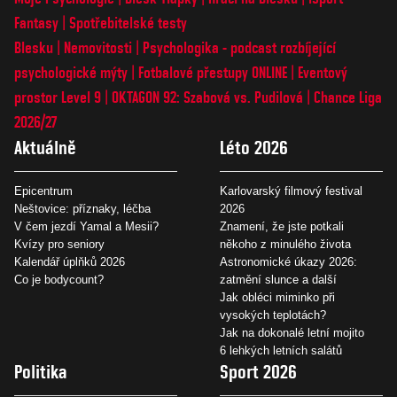
Fantasy
Spotřebitelské testy
Blesku
Nemovitosti
Psychologika - podcast rozbíjející
psychologické mýty
Fotbalové přestupy ONLINE
Eventový
prostor Level 9
OKTAGON 92: Szabová vs. Pudilová
Chance Liga
2026/27
Aktuálně
Léto 2026
Epicentrum
Karlovarský filmový festival
Neštovice: příznaky, léčba
2026
V čem jezdí Yamal a Mesii?
Znamení, že jste potkali
Kvízy pro seniory
někoho z minulého života
Kalendář úplňků 2026
Astronomické úkazy 2026:
Co je bodycount?
zatmění slunce a další
Jak obléci miminko při
vysokých teplotách?
Jak na dokonalé letní mojito
6 lehkých letních salátů
Politika
Sport 2026