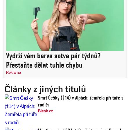
Vydrží vám barva sotva pár týdnů?
Přestaňte dělat tuhle chybu
Reklama
Články z jiných titulů
Smrt Češky (†14) v Alpách: Zemřela při túře s
rodiči
Blesk.cz