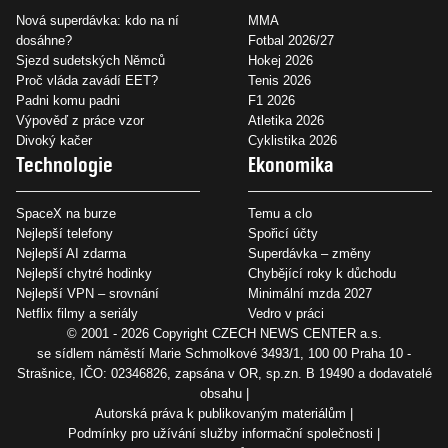
Nová superdávka: kdo na ní
MMA
dosáhne?
Fotbal 2026/27
Sjezd sudetských Němců
Hokej 2026
Proč vláda zavádí EET?
Tenis 2026
Padni komu padni
F1 2026
Výpověď z práce vzor
Atletika 2026
Divoký kačer
Cyklistika 2026
Technologie
Ekonomika
SpaceX na burze
Temu a clo
Nejlepší telefony
Spořicí účty
Nejlepší AI zdarma
Superdávka – změny
Nejlepší chytré hodinky
Chybějící roky k důchodu
Nejlepší VPN – srovnání
Minimální mzda 2027
Netflix filmy a seriály
Vedro v práci
© 2001 - 2026 Copyright
CZECH NEWS CENTER a.s.
se sídlem náměstí Marie Schmolkové 3493/1, 100 00 Praha 10 -
Strašnice, IČO: 02346826, zapsána v OR, sp.zn. B 19490 a dodavatelé
obsahu
Autorská práva k publikovaným materiálům
Podmínky pro užívání služby informační společnosti