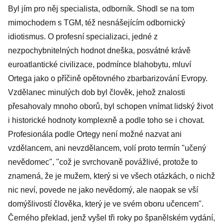
Byl jím pro něj specialista, odborník. Shodl se na tom
mimochodem s TGM, též nesnášejícím odbornický
idiotismus. O profesní specializaci, jedné z
nezpochybnitelných hodnot dneška, posvátné krávě
euroatlantické civilizace, podmínce blahobytu, mluví
Ortega jako o příčině opětovného zbarbarizování Evropy.
Vzdělanec minulých dob byl člověk, jehož znalosti
přesahovaly mnoho oborů, byl schopen vnímat lidský život
i historické hodnoty komplexně a podle toho se i chovat.
Profesionála podle Ortegy není možné nazvat ani
vzdělancem, ani nevzdělancem, volí proto termín "učený
nevědomec", "což je svrchovaně povážlivé, protože to
znamená, že je mužem, který si ve všech otázkách, o nichž
nic neví, povede ne jako nevědomý, ale naopak se vší
domýšlivostí člověka, který je ve svém oboru učencem".
Černého překlad, jenž vyšel tři roky po španělském vydání,