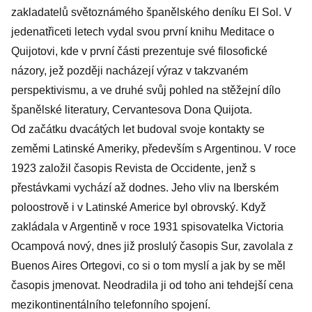
zakladatelů světoznámého španělského deníku El Sol. V
jedenatřiceti letech vydal svou první knihu Meditace o
Quijotovi, kde v první části prezentuje své filosofické
názory, jež později nacházejí výraz v takzvaném
perspektivismu, a ve druhé svůj pohled na stěžejní dílo
španělské literatury, Cervantesova Dona Quijota.
Od začátku dvacátých let budoval svoje kontakty se
zeměmi Latinské Ameriky, především s Argentinou. V roce
1923 založil časopis Revista de Occidente, jenž s
přestávkami vychází až dodnes. Jeho vliv na Iberském
poloostrově i v Latinské Americe byl obrovský. Když
zakládala v Argentině v roce 1931 spisovatelka Victoria
Ocampová nový, dnes již proslulý časopis Sur, zavolala z
Buenos Aires Ortegovi, co si o tom myslí a jak by se měl
časopis jmenovat. Neodradila ji od toho ani tehdejší cena
mezikontinentálního telefonního spojení.