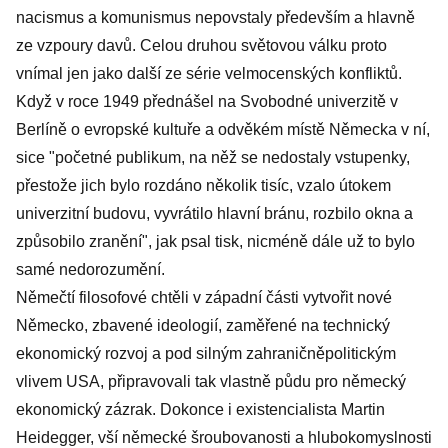
nacismus a komunismus nepovstaly především a hlavně
ze vzpoury davů. Celou druhou světovou válku proto
vnímal jen jako další ze série velmocenských konfliktů.
Když v roce 1949 přednášel na Svobodné univerzitě v
Berlíně o evropské kultuře a odvěkém místě Německa v ní,
sice "početné publikum, na něž se nedostaly vstupenky,
přestože jich bylo rozdáno několik tisíc, vzalo útokem
univerzitní budovu, vyvrátilo hlavní bránu, rozbilo okna a
způsobilo zranění", jak psal tisk, nicméně dále už to bylo
samé nedorozumění.
Němečtí filosofové chtěli v západní části vytvořit nové
Německo, zbavené ideologií, zaměřené na technický
ekonomický rozvoj a pod silným zahraničněpolitickým
vlivem USA, připravovali tak vlastně půdu pro německý
ekonomický zázrak. Dokonce i existencialista Martin
Heidegger, vší německé šroubovanosti a hlubokomyslnosti