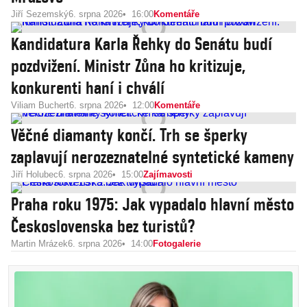
Jiří Sezemský
6. srpna 2026
16:00
Komentáře
Kandidatura Karla Řehky do Senátu budí
pozdvižení. Ministr Zůna ho kritizuje,
konkurenti haní i chválí
Viliam Buchert
6. srpna 2026
12:00
Komentáře
Věčné diamanty končí. Trh se šperky
zaplavují nerozeznatelné syntetické kameny
Jiří Holubec
6. srpna 2026
15:00
Zajímavosti
Praha roku 1975: Jak vypadalo hlavní město
Československa bez turistů?
Martin Mrázek
6. srpna 2026
14:00
Fotogalerie