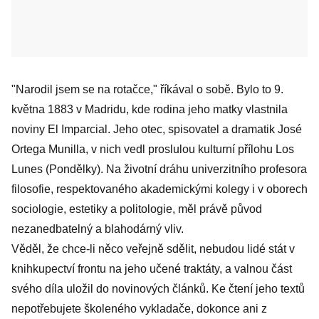
"Narodil jsem se na rotačce," říkával o sobě. Bylo to 9.
května 1883 v Madridu, kde rodina jeho matky vlastnila
noviny El Imparcial. Jeho otec, spisovatel a dramatik José
Ortega Munilla, v nich vedl proslulou kulturní přílohu Los
Lunes (Pondělky). Na životní dráhu univerzitního profesora
filosofie, respektovaného akademickými kolegy i v oborech
sociologie, estetiky a politologie, měl právě původ
nezanedbatelný a blahodárný vliv.
Věděl, že chce-li něco veřejně sdělit, nebudou lidé stát v
knihkupectví frontu na jeho učené traktáty, a valnou část
svého díla uložil do novinových článků. Ke čtení jeho textů
nepotřebujete školeného vykladače, dokonce ani z