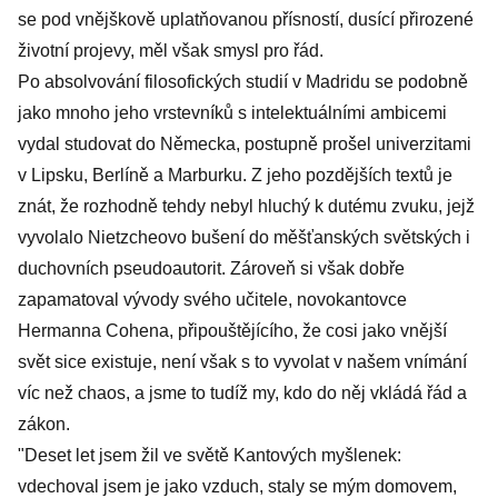
se pod vnějškově uplatňovanou přísností, dusící přirozené
životní projevy, měl však smysl pro řád.
Po absolvování filosofických studií v Madridu se podobně
jako mnoho jeho vrstevníků s intelektuálními ambicemi
vydal studovat do Německa, postupně prošel univerzitami
v Lipsku, Berlíně a Marburku. Z jeho pozdějších textů je
znát, že rozhodně tehdy nebyl hluchý k dutému zvuku, jejž
vyvolalo Nietzcheovo bušení do měšťanských světských i
duchovních pseudoautorit. Zároveň si však dobře
zapamatoval vývody svého učitele, novokantovce
Hermanna Cohena, připouštějícího, že cosi jako vnější
svět sice existuje, není však s to vyvolat v našem vnímání
víc než chaos, a jsme to tudíž my, kdo do něj vkládá řád a
zákon.
"Deset let jsem žil ve světě Kantových myšlenek:
vdechoval jsem je jako vzduch, staly se mým domovem,