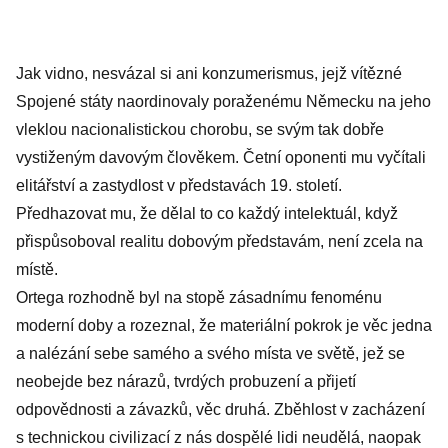
Jak vidno, nesvázal si ani konzumerismus, jejž vítězné
Spojené státy naordinovaly poraženému Německu na jeho
vleklou nacionalistickou chorobu, se svým tak dobře
vystiženým davovým člověkem. Četní oponenti mu vyčítali
elitářství a zastydlost v představách 19. století.
Předhazovat mu, že dělal to co každý intelektuál, když
přispůsoboval realitu dobovým představám, není zcela na
místě.
Ortega rozhodně byl na stopě zásadnímu fenoménu
moderní doby a rozeznal, že materiální pokrok je věc jedna
a nalézání sebe samého a svého místa ve světě, jež se
neobejde bez nárazů, tvrdých probuzení a přijetí
odpovědnosti a závazků, věc druhá. Zběhlost v zacházení
s technickou civilizací z nás dospělé lidi neudělá, naopak