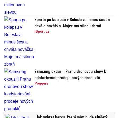
Sparta po kolapsu v Boleslavi: minus šest a
chvála nováčka. Majer má silnou zbraň
iSport.cz
Samsung okouzlil Prahu dronovou show k
odstartování prodeje nových produktů
Poggers
Jak vybrat barvu, která vám bude slušet?