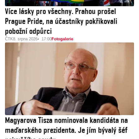
Více lásky pro všechny. Prahou prošel
Prague Pride, na účastníky pokřikovali
pobožní odpůrci
ČTK
8. srpna 2026
17:00
Fotogalerie
Magyarova Tisza nominovala kandidáta na
maďarského prezidenta. Je jím bývalý šéf