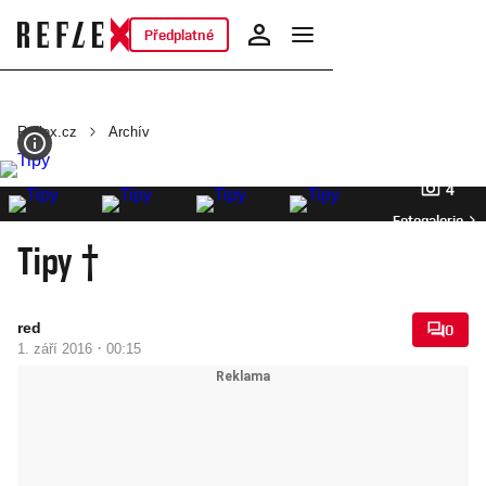
Předplatné
Reflex.cz
Archív
4
Fotogalerie
Tipy †
red
0
·
1. září 2016
00:15