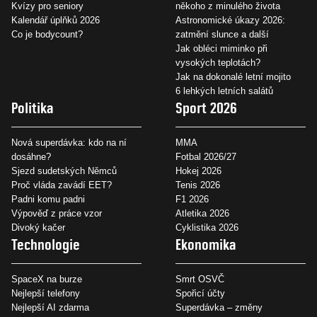
Kvízy pro seniory
někoho z minulého života
Kalendář úplňků 2026
Astronomické úkazy 2026:
Co je bodycount?
zatmění slunce a další
Jak obléci miminko při
vysokých teplotách?
Jak na dokonalé letní mojito
6 lehkých letních salátů
Politika
Sport 2026
Nová superdávka: kdo na ní
MMA
dosáhne?
Fotbal 2026/27
Sjezd sudetských Němců
Hokej 2026
Proč vláda zavádí EET?
Tenis 2026
Padni komu padni
F1 2026
Výpověď z práce vzor
Atletika 2026
Divoký kačer
Cyklistika 2026
Technologie
Ekonomika
SpaceX na burze
Smrt OSVČ
Nejlepší telefony
Spořicí účty
Nejlepší AI zdarma
Superdávka – změny