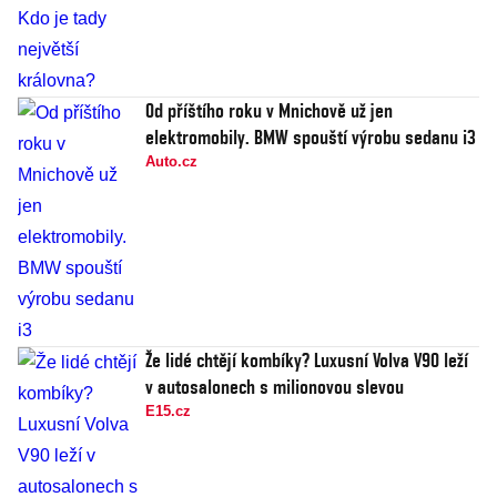
Od příštího roku v Mnichově už jen
elektromobily. BMW spouští výrobu sedanu i3
Auto.cz
Že lidé chtějí kombíky? Luxusní Volva V90 leží
v autosalonech s milionovou slevou
E15.cz