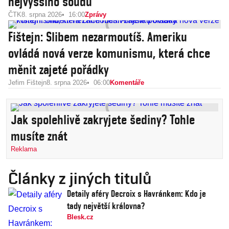
nejvyššího soudu
ČTK
8. srpna 2026
16:00
Zprávy
Fištejn: Slibem nezarmoutíš. Ameriku
ovládá nová verze komunismu, která chce
měnit zajeté pořádky
Jefim Fištejn
8. srpna 2026
06:00
Komentáře
Jak spolehlivě zakryjete šediny? Tohle
musíte znát
Reklama
Články z jiných titulů
Detaily aféry Decroix s Havránkem: Kdo je
tady největší královna?
Blesk.cz