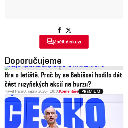
Začít diskuzi
Doporučujeme
Hra o letiště. Proč by se Babišovi hodilo dát
část ruzyňských akcií na burzu?
Pavel Páral
8. srpna 2026
18:30
Komentáře