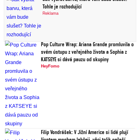
Tohle je rozhodující
Reklama
Pop Culture Wrap: Ariana Grande promluvila o
svém ústupu z veřejného života a Sophia z
KATSEYE si dává pauzu od skupiny
HeyFomo
Filip Vondrášek: V Jižní Americe si lidé plují
životem mnohem lehčeji, věci tolik neřeší