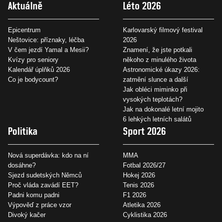
Aktuálně
Léto 2026
Epicentrum
Karlovarský filmový festival
Neštovice: příznaky, léčba
2026
V čem jezdí Yamal a Mesii?
Znamení, že jste potkali
Kvízy pro seniory
někoho z minulého života
Kalendář úplňků 2026
Astronomické úkazy 2026:
Co je bodycount?
zatmění slunce a další
Jak obléci miminko při
vysokých teplotách?
Jak na dokonalé letní mojito
6 lehkých letních salátů
Politika
Sport 2026
Nová superdávka: kdo na ní
MMA
dosáhne?
Fotbal 2026/27
Sjezd sudetských Němců
Hokej 2026
Proč vláda zavádí EET?
Tenis 2026
Padni komu padni
F1 2026
Výpověď z práce vzor
Atletika 2026
Divoký kačer
Cyklistika 2026