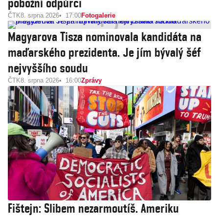
pobožní odpůrci
ČTK
8. srpna 2026
17:00
Fotogalerie
Magyarova Tisza nominovala kandidáta na
maďarského prezidenta. Je jím bývalý šéf
nejvyššího soudu
ČTK
8. srpna 2026
16:00
Zprávy
Fištejn: Slibem nezarmoutíš. Ameriku