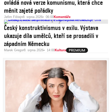
ovládá nová verze komunismu, která chce
měnit zajeté pořádky
Jefim Fištejn
8. srpna 2026
06:00
Komentáře
Český konstruktivismus v exilu. Výstava
ukazuje díla umělců, kteří se prosadili v
západním Německu
Marek Gregor
8. srpna 2026
14:00
Kultura