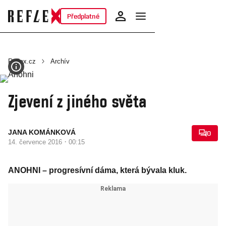
Předplatné
Reflex.cz
Archív
Zjevení z jiného světa
JANA KOMÁNKOVÁ
0
·
14. července 2016
00:15
ANOHNI – progresívní dáma, která bývala kluk.