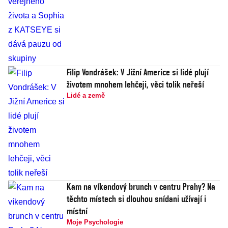
Filip Vondrášek: V Jižní Americe si lidé plují
životem mnohem lehčeji, věci tolik neřeší
Lidé a země
Kam na víkendový brunch v centru Prahy? Na
těchto místech si dlouhou snídani užívají i
místní
Moje Psychologie