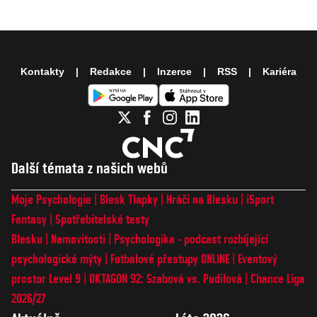
Kontakty
Redakce
Inzerce
RSS
Kariéra
Další témata z našich webů
Moje Psychologie
Blesk Tlapky
Hráči na Blesku
iSport
Fantasy
Spotřebitelské testy
Blesku
Nemovitosti
Psychologika - podcast rozbíjející
psychologické mýty
Fotbalové přestupy ONLINE
Eventový
prostor Level 9
OKTAGON 92: Szabová vs. Pudilová
Chance Liga
2026/27