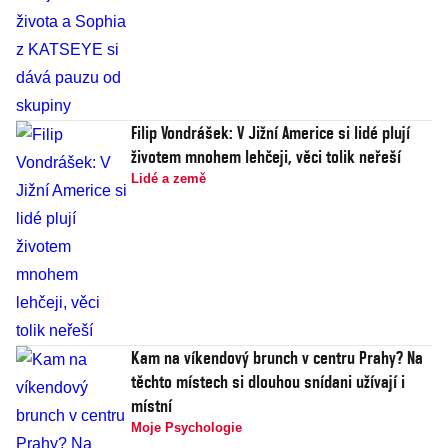
Filip Vondrášek: V Jižní Americe si lidé plují
životem mnohem lehčeji, věci tolik neřeší
Lidé a země
Kam na víkendový brunch v centru Prahy? Na
těchto místech si dlouhou snídani užívají i
místní
Moje Psychologie