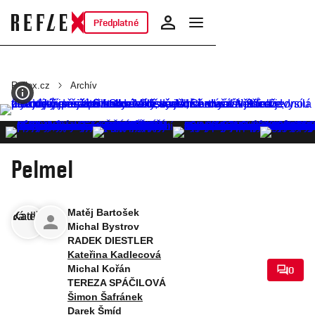
Předplatné
Reflex.cz
Archív
Pelmel
Matěj Bartošek
Michal Bystrov
RADEK DIESTLER
Kateřina Kadlecová
Michal Kořán
0
TEREZA SPÁČILOVÁ
Šimon Šafránek
Darek Šmíd