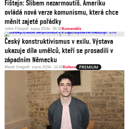
Fištejn: Slibem nezarmoutíš. Ameriku
ovládá nová verze komunismu, která chce
měnit zajeté pořádky
Jefim Fištejn
8. srpna 2026
06:00
Komentáře
Český konstruktivismus v exilu. Výstava
ukazuje díla umělců, kteří se prosadili v
západním Německu
Marek Gregor
8. srpna 2026
14:00
Kultura