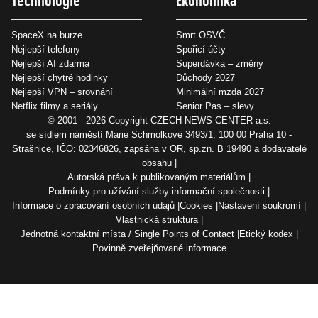
Technologie
Ekonomika
SpaceX na burze
Smrt OSVČ
Nejlepší telefony
Spořicí účty
Nejlepší AI zdarma
Superdávka – změny
Nejlepší chytré hodinky
Důchody 2027
Nejlepší VPN – srovnání
Minimální mzda 2027
Netflix filmy a seriály
Senior Pas – slevy
© 2001 - 2026 Copyright
CZECH NEWS CENTER a.s.
se sídlem náměstí Marie Schmolkové 3493/1, 100 00 Praha 10 -
Strašnice, IČO: 02346826, zapsána v OR, sp.zn. B 19490 a dodavatelé
obsahu
Autorská práva k publikovaným materiálům
Podmínky pro užívání služby informační společnosti
Informace o zpracování osobních údajů
Cookies
Nastavení soukromí
Vlastnická struktura
Jednotná kontaktní místa / Single Points of Contact
Etický kodex
Povinně zveřejňované informace