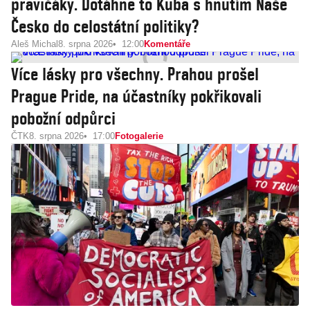
pravičáky. Dotáhne to Kuba s hnutím Naše
Česko do celostátní politiky?
Aleš Michal
8. srpna 2026
12:00
Komentáře
Více lásky pro všechny. Prahou prošel
Prague Pride, na účastníky pokřikovali
pobožní odpůrci
ČTK
8. srpna 2026
17:00
Fotogalerie