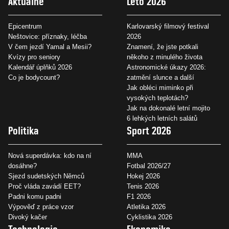
Aktuálně
Léto 2026
Epicentrum
Karlovarský filmový festival
Neštovice: příznaky, léčba
2026
V čem jezdí Yamal a Mesii?
Znamení, že jste potkali
Kvízy pro seniory
někoho z minulého života
Kalendář úplňků 2026
Astronomické úkazy 2026:
Co je bodycount?
zatmění slunce a další
Jak obléci miminko při
vysokých teplotách?
Jak na dokonalé letní mojito
6 lehkých letních salátů
Politika
Sport 2026
Nová superdávka: kdo na ní
MMA
dosáhne?
Fotbal 2026/27
Sjezd sudetských Němců
Hokej 2026
Proč vláda zavádí EET?
Tenis 2026
Padni komu padni
F1 2026
Výpověď z práce vzor
Atletika 2026
Divoký kačer
Cyklistika 2026