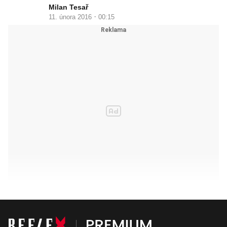
Milan Tesař
·
11. února 2016
00:15