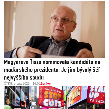
Magyarova Tisza nominovala kandidáta na
maďarského prezidenta. Je jím bývalý šéf
nejvyššího soudu
ČTK
8. srpna 2026
16:00
Zprávy