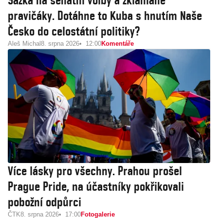
Sázka na senátní volby a zklamané
pravičáky. Dotáhne to Kuba s hnutím Naše
Česko do celostátní politiky?
Aleš Michal
8. srpna 2026
12:00
Komentáře
Více lásky pro všechny. Prahou prošel
Prague Pride, na účastníky pokřikovali
pobožní odpůrci
ČTK
8. srpna 2026
17:00
Fotogalerie