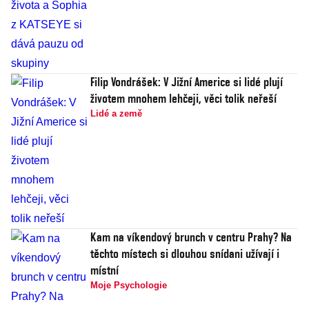
Filip Vondrášek: V Jižní Americe si lidé plují
životem mnohem lehčeji, věci tolik neřeší
Lidé a země
Kam na víkendový brunch v centru Prahy? Na
těchto místech si dlouhou snídani užívají i
místní
Moje Psychologie