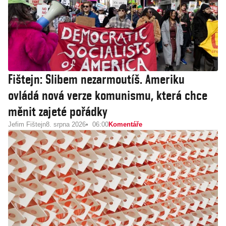
Fištejn: Slibem nezarmoutíš. Ameriku
ovládá nová verze komunismu, která chce
měnit zajeté pořádky
Jefim Fištejn
8. srpna 2026
06:00
Komentáře