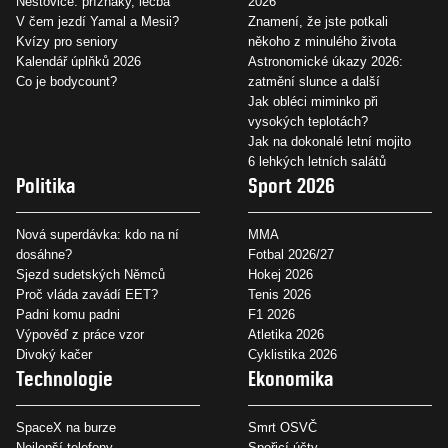
Neštovice: příznaky, léčba
2026
V čem jezdí Yamal a Mesii?
Znamení, že jste potkali
Kvízy pro seniory
někoho z minulého života
Kalendář úplňků 2026
Astronomické úkazy 2026:
Co je bodycount?
zatmění slunce a další
Jak obléci miminko při
vysokých teplotách?
Jak na dokonalé letní mojito
6 lehkých letních salátů
Politika
Sport 2026
Nová superdávka: kdo na ní
MMA
dosáhne?
Fotbal 2026/27
Sjezd sudetských Němců
Hokej 2026
Proč vláda zavádí EET?
Tenis 2026
Padni komu padni
F1 2026
Výpověď z práce vzor
Atletika 2026
Divoký kačer
Cyklistika 2026
Technologie
Ekonomika
SpaceX na burze
Smrt OSVČ
Nejlepší telefony
Spořicí účty