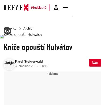
Předplatné
Reflex.cz
Archív
Kníže opouští Hulvátov
Karel Steigerwald
0
·
3. prosince 2015
00:15