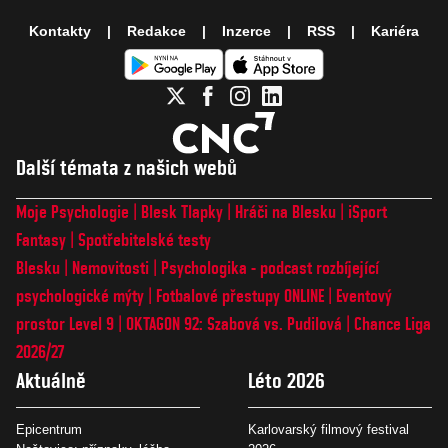
Kontakty
Redakce
Inzerce
RSS
Kariéra
Další témata z našich webů
Moje Psychologie
Blesk Tlapky
Hráči na Blesku
iSport
Fantasy
Spotřebitelské testy
Blesku
Nemovitosti
Psychologika - podcast rozbíjející
psychologické mýty
Fotbalové přestupy ONLINE
Eventový
prostor Level 9
OKTAGON 92: Szabová vs. Pudilová
Chance Liga
2026/27
Aktuálně
Léto 2026
Epicentrum
Karlovarský filmový festival