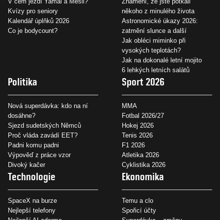
V čem jezdí Yamal a Mesii?
Znamení, že jste potkali
Kvízy pro seniory
někoho z minulého života
Kalendář úplňků 2026
Astronomické úkazy 2026:
Co je bodycount?
zatmění slunce a další
Jak obléci miminko při
vysokých teplotách?
Jak na dokonalé letní mojito
6 lehkých letních salátů
Politika
Sport 2026
Nová superdávka: kdo na ní
MMA
dosáhne?
Fotbal 2026/27
Sjezd sudetských Němců
Hokej 2026
Proč vláda zavádí EET?
Tenis 2026
Padni komu padni
F1 2026
Výpověď z práce vzor
Atletika 2026
Divoký kačer
Cyklistika 2026
Technologie
Ekonomika
SpaceX na burze
Temu a clo
Nejlepší telefony
Spořicí účty