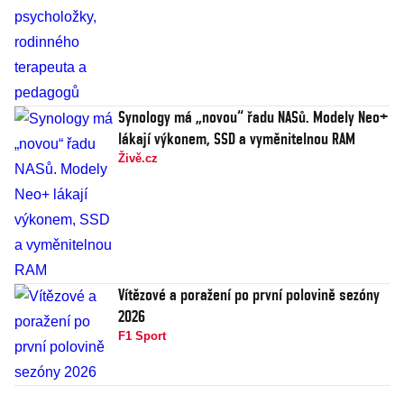
Synology má „novou“ řadu NASů. Modely Neo+
lákají výkonem, SSD a vyměnitelnou RAM
Živě.cz
Vítězové a poražení po první polovině sezóny
2026
F1 Sport