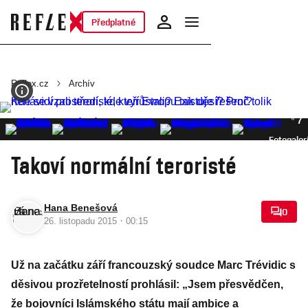
Předplatné
Reflex.cz
Archív
7
Fotogaler
Takoví normální teroristé
Hana Benešová
0
·
26. listopadu 2015
00:15
Už na začátku září francouzský soudce Marc Trévidic s
děsivou prozřetelností prohlásil: „Jsem přesvědčen,
že bojovníci Islámského státu mají ambice a