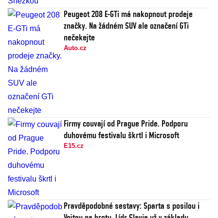
Peugeot 208 E-GTi má nakopnout prodeje
značky. Na žádném SUV ale označení GTi
nečekejte
Auto.cz
Firmy couvají od Prague Pride. Podporu
duhovému festivalu škrtl i Microsoft
E15.cz
Pravděpodobné sestavy: Sparta s posilou i
Vojtou na hrotu. Lídr Slavie už v základu