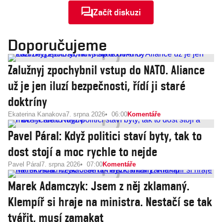
Začít diskuzi
Doporučujeme
Zalužnyj zpochybnil vstup do NATO. Aliance
už je jen iluzí bezpečnosti, řídí ji staré
doktríny
Ekaterina Kanakova
7. srpna 2026
06:00
Komentáře
Pavel Páral: Když politici staví byty, tak to
dost stojí a moc rychle to nejde
Pavel Páral
7. srpna 2026
07:00
Komentáře
Marek Adamczyk: Jsem z něj zklamaný.
Klempíř si hraje na ministra. Nestačí se tak
tvářit, musí zamakat