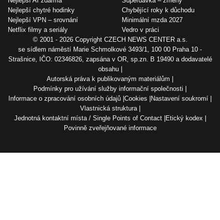
Nejlepší AI zdarma
Superdávka – změny
Nejlepší chytré hodinky
Chybějící roky k důchodu
Nejlepší VPN – srovnání
Minimální mzda 2027
Netflix filmy a seriály
Vedro v práci
© 2001 - 2026 Copyright
CZECH NEWS CENTER a.s.
se sídlem náměstí Marie Schmolkové 3493/1, 100 00 Praha 10 -
Strašnice, IČO: 02346826, zapsána v OR, sp.zn. B 19490 a dodavatelé
obsahu
Autorská práva k publikovaným materiálům
Podmínky pro užívání služby informační společnosti
Informace o zpracování osobních údajů
Cookies
Nastavení soukromí
Vlastnická struktura
Jednotná kontaktní místa / Single Points of Contact
Etický kodex
Povinně zveřejňované informace