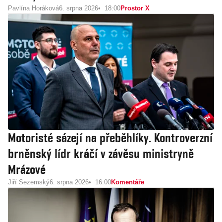
Pavlína Horáková
6. srpna 2026
18:00
Prostor X
Motoristé sázejí na přeběhlíky. Kontroverzní
brněnský lídr kráčí v závěsu ministryně
Mrázové
Jiří Sezemský
6. srpna 2026
16:00
Komentáře