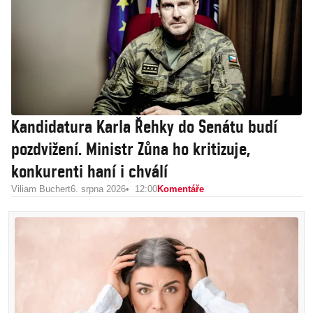
Kandidatura Karla Řehky do Senátu budí
pozdvižení. Ministr Zůna ho kritizuje,
konkurenti haní i chválí
Viliam Buchert
6. srpna 2026
12:00
Komentáře