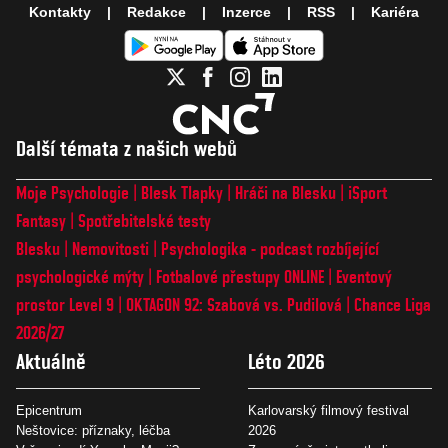
Kontakty
Redakce
Inzerce
RSS
Kariéra
Další témata z našich webů
Moje Psychologie
Blesk Tlapky
Hráči na Blesku
iSport
Fantasy
Spotřebitelské testy
Blesku
Nemovitosti
Psychologika - podcast rozbíjející
psychologické mýty
Fotbalové přestupy ONLINE
Eventový
prostor Level 9
OKTAGON 92: Szabová vs. Pudilová
Chance Liga
2026/27
Aktuálně
Léto 2026
Epicentrum
Karlovarský filmový festival
Neštovice: příznaky, léčba
2026