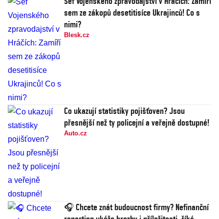
Šéf Vojenského zpravodajství v Hráčích: Zamíří
sem ze zákopů desetitisíce Ukrajinců! Co s
nimi?
Blesk.cz
Co ukazují statistiky pojišťoven? Jsou
přesnější než ty policejní a veřejně dostupné!
Auto.cz
🎧 Chcete znát budoucnost firmy? Nefinanční
reporting ukáže hrozby i příležitosti, říká