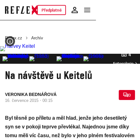
Předplatné
Reflex.cz
Archív
4
Fotogalerie
Na návštěvě u Keitelů
VERONIKA BEDNÁŘOVÁ
0
·
16. července 2015
00:15
Byl těsně po příletu a měl hlad, jenže jeho desetiletý
syn se v pokoji teprve převlékal. Najednou jsme díky
tomu měli víc času, než bylo v jeho plném festivalovém