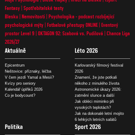
Fantasy
Spotřebitelské testy
Blesku
Nemovitosti
Psychologika - podcast rozbíjející
psychologické mýty
Fotbalové přestupy ONLINE
Eventový
prostor Level 9
OKTAGON 92: Szabová vs. Pudilová
Chance Liga
2026/27
Aktuálně
Léto 2026
Epicentrum
Karlovarský filmový festival
Neštovice: příznaky, léčba
2026
V čem jezdí Yamal a Mesii?
Znamení, že jste potkali
Kvízy pro seniory
někoho z minulého života
Kalendář úplňků 2026
Astronomické úkazy 2026:
Co je bodycount?
zatmění slunce a další
Jak obléci miminko při
vysokých teplotách?
Jak na dokonalé letní mojito
6 lehkých letních salátů
Politika
Sport 2026