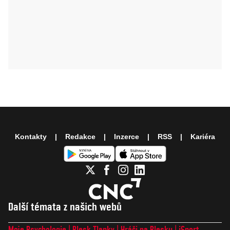
Kontakty
Redakce
Inzerce
RSS
Kariéra
Další témata z našich webů
Moje Psychologie
Blesk Tlapky
Hráči na Blesku
iSport