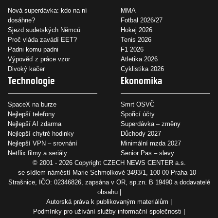
Nová superdávka: kdo na ní
MMA
dosáhne?
Fotbal 2026/27
Sjezd sudetských Němců
Hokej 2026
Proč vláda zavádí EET?
Tenis 2026
Padni komu padni
F1 2026
Výpověď z práce vzor
Atletika 2026
Divoký kačer
Cyklistika 2026
Technologie
Ekonomika
SpaceX na burze
Smrt OSVČ
Nejlepší telefony
Spořicí účty
Nejlepší AI zdarma
Superdávka – změny
Nejlepší chytré hodinky
Důchody 2027
Nejlepší VPN – srovnání
Minimální mzda 2027
Netflix filmy a seriály
Senior Pas – slevy
© 2001 - 2026 Copyright
CZECH NEWS CENTER a.s.
se sídlem náměstí Marie Schmolkové 3493/1, 100 00 Praha 10 -
Strašnice, IČO: 02346826, zapsána v OR, sp.zn. B 19490 a dodavatelé
obsahu
Autorská práva k publikovaným materiálům
Podmínky pro užívání služby informační společnosti