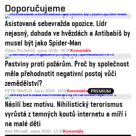
Doporučujeme
Asistovaná sebevražda opozice. Lídr
nejasný, dohoda ve hvězdách a Antibabiš by
musel být jako Spider-Man
Viliam Buchert
10. srpna 2026
06:00
Komentáře
Pastviny proti požárům. Proč by společnost
měla přehodnotit negativní postoj vůči
zemědělství?
PETR HAVEL
9. srpna 2026
18:00
Komentáře
Násilí bez motivu. Nihilistický terorismus
vyrůstá z temných koutů internetu a míří i
na malé děti
Aleš Michal
9. srpna 2026
12:00
Komentáře