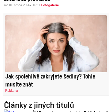
mc
10. srpna 2026
07:00
Fotogalerie
Jak spolehlivě zakryjete šediny? Tohle
musíte znát
Reklama
Články z jiných titulů