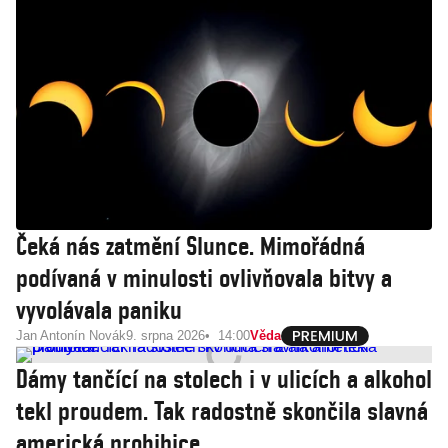
Čeká nás zatmění Slunce. Mimořádná
podívaná v minulosti ovlivňovala bitvy a
vyvolávala paniku
Jan Antonín Novák
9. srpna 2026
14:00
Věda
Dámy tančící na stolech i v ulicích a alkohol
tekl proudem. Tak radostně skončila slavná
americká prohibice