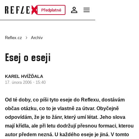
Předplatné
Reflex.cz
Archív
Esej o eseji
KAREL HVÍŽĎALA
·
17. února 2006
15:40
Od té doby, co píši tyto eseje do Reflexu, dostávám
občas otázku, co to je vlastně za útvar. Obyčejně
odpovídám, že je to žánr, který umí létat. Jeho slova
mají křídla, ale při letu dodržují přesnou formaci, kterou
autor předem nezná. U každého eseje je jiná. V tomto