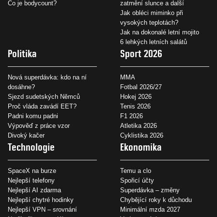
Co je bodycount?
zatmění slunce a další
Jak obléci miminko při
vysokých teplotách?
Jak na dokonalé letní mojito
6 lehkých letních salátů
Politika
Sport 2026
Nová superdávka: kdo na ní
MMA
dosáhne?
Fotbal 2026/27
Sjezd sudetských Němců
Hokej 2026
Proč vláda zavádí EET?
Tenis 2026
Padni komu padni
F1 2026
Výpověď z práce vzor
Atletika 2026
Divoký kačer
Cyklistika 2026
Technologie
Ekonomika
SpaceX na burze
Temu a clo
Nejlepší telefony
Spořicí účty
Nejlepší AI zdarma
Superdávka – změny
Nejlepší chytré hodinky
Chybějící roky k důchodu
Nejlepší VPN – srovnání
Minimální mzda 2027