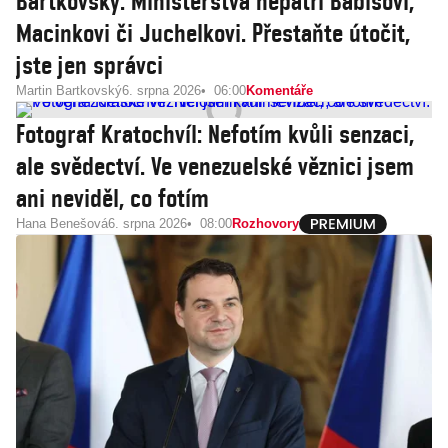
Bartkovský: Ministerstva nepatří Babišovi,
Macinkovi či Juchelkovi. Přestaňte útočit,
jste jen správci
Martin Bartkovský
6. srpna 2026
06:00
Komentáře
Fotograf Kratochvíl: Nefotím kvůli senzaci,
ale svědectví. Ve venezuelské věznici jsem
ani neviděl, co fotím
Hana Benešová
6. srpna 2026
08:00
Rozhovory