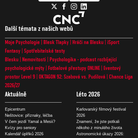
Další témata z našich webů
Moje Psychologie
Blesk Tlapky
Hráči na Blesku
iSport
Fantasy
Spotřebitelské testy
Blesku
Nemovitosti
Psychologika - podcast rozbíjející
psychologické mýty
Fotbalové přestupy ONLINE
Eventový
prostor Level 9
OKTAGON 92: Szabová vs. Pudilová
Chance Liga
2026/27
Aktuálně
Léto 2026
Epicentrum
Karlovarský filmový festival
Neštovice: příznaky, léčba
2026
V čem jezdí Yamal a Mesii?
Znamení, že jste potkali
Kvízy pro seniory
někoho z minulého života
Kalendář úplňků 2026
Astronomické úkazy 2026: