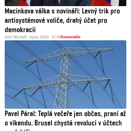
Macinkova válka s novináři: Levný trik pro
antisystémové voliče, drahý účet pro
demokracii
Aleš Michal
5. srpna 2026
12:00
Komentáře
Pavel Páral: Teplá večeře jen občas, praní až
o víkendu. Brusel chystá revoluci v účtech