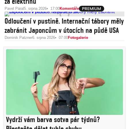
za elektřinu
Pavel Páral
5. srpna 2026
17:00
Komentáře
Odloučení v pustině. Internační tábory měly
zabránit Japoncům v útocích na půdě USA
Dominik Patzner
6. srpna 2026
07:00
Fotogalerie
Vydrží vám barva sotva pár týdnů?
Přestaňte dělat tuhle chybu