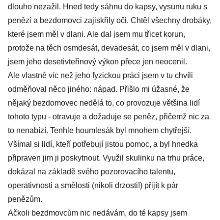
dlouho nezažil. Hned tedy sáhnu do kapsy, vysunu ruku s
penězi a bezdomovci zajiskřily oči. Chtěl všechny drobáky,
které jsem měl v dlani. Ale dal jsem mu třicet korun,
protože na těch osmdesát, devadesát, co jsem měl v dlani,
jsem jeho desetivteřinový výkon přece jen neocenil.
Ale vlastně víc než jeho fyzickou práci jsem v tu chvíli
odměňoval něco jiného: nápad. Přišlo mi úžasné, že
nějaký bezdomovec nedělá to, co provozuje většina lidí
tohoto typu - otravuje a dožaduje se peněz, přičemž nic za
to nenabízí. Tenhle houmlesák byl mnohem chytřejší.
Všímal si lidí, kteří potřebují jistou pomoc, a byl hnedka
připraven jim ji poskytnout. Využil skulinku na trhu práce,
dokázal na základě svého pozorovacího talentu,
operativnosti a smělosti (nikoli drzosti!) přijít k pár
penězům.
Ačkoli bezdmovcům nic nedávám, do té kapsy jsem