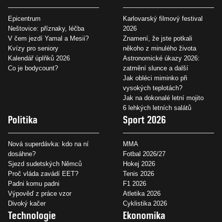
Epicentrum
Karlovarský filmový festival
Neštovice: příznaky, léčba
2026
V čem jezdí Yamal a Mesii?
Znamení, že jste potkali
Kvízy pro seniory
někoho z minulého života
Kalendář úplňků 2026
Astronomické úkazy 2026:
Co je bodycount?
zatmění slunce a další
Jak obléci miminko při
vysokých teplotách?
Jak na dokonalé letní mojito
6 lehkých letních salátů
Politika
Sport 2026
Nová superdávka: kdo na ní
MMA
dosáhne?
Fotbal 2026/27
Sjezd sudetských Němců
Hokej 2026
Proč vláda zavádí EET?
Tenis 2026
Padni komu padni
F1 2026
Výpověď z práce vzor
Atletika 2026
Divoký kačer
Cyklistika 2026
Technologie
Ekonomika