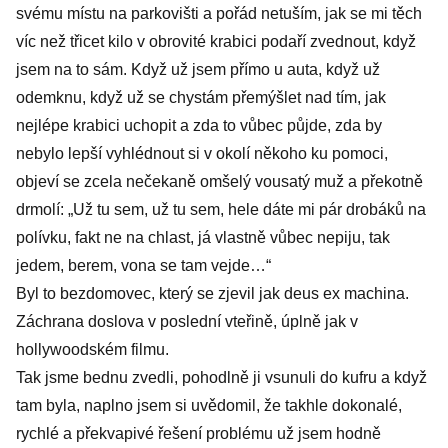
svému místu na parkovišti a pořád netuším, jak se mi těch
víc než třicet kilo v obrovité krabici podaří zvednout, když
jsem na to sám. Když už jsem přímo u auta, když už
odemknu, když už se chystám přemýšlet nad tím, jak
nejlépe krabici uchopit a zda to vůbec půjde, zda by
nebylo lepší vyhlédnout si v okolí někoho ku pomoci,
objeví se zcela nečekaně omšelý vousatý muž a překotně
drmolí: „Už tu sem, už tu sem, hele dáte mi pár drobáků na
polívku, fakt ne na chlast, já vlastně vůbec nepiju, tak
jedem, berem, vona se tam vejde…“
Byl to bezdomovec, který se zjevil jak deus ex machina.
Záchrana doslova v poslední vteřině, úplně jak v
hollywoodském filmu.
Tak jsme bednu zvedli, pohodlně ji vsunuli do kufru a když
tam byla, naplno jsem si uvědomil, že takhle dokonalé,
rychlé a překvapivé řešení problému už jsem hodně