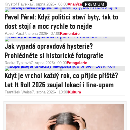
Kryštof Pavelka
7. srpna 2026
08:00
Analýza
Pavel Páral: Když politici staví byty, tak to
dost stojí a moc rychle to nejde
Pavel Páral
7. srpna 2026
07:00
Komentáře
Jak vypadá opravdová hysterie?
Prohlédněte si historické fotografie
Radka Typltová
7. srpna 2026
09:00
Fotogalerie
Když je vrchol každý rok, co přijde příště?
Let It Roll 2026 zaujal lokací i line-upem
František Weiss
7. srpna 2026
10:00
Kultura