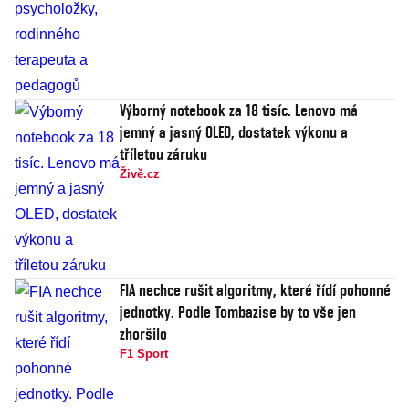
Výborný notebook za 18 tisíc. Lenovo má
jemný a jasný OLED, dostatek výkonu a
tříletou záruku
Živě.cz
FIA nechce rušit algoritmy, které řídí pohonné
jednotky. Podle Tombazise by to vše jen
zhoršilo
F1 Sport