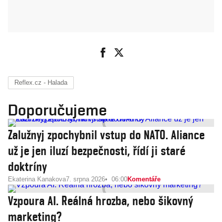
Reflex.cz - Halada
Doporučujeme
Zalužnyj zpochybnil vstup do NATO. Aliance
už je jen iluzí bezpečnosti, řídí ji staré
doktríny
Ekaterina Kanakova
7. srpna 2026
06:00
Komentáře
Vzpoura AI. Reálná hrozba, nebo šikovný
marketing?