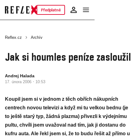
Předplatné
Reflex.cz
Archív
Jak si houmles peníze zasloužil
Andrej Halada
·
17. února 2006
10:53
Koupil jsem si v jednom z těch obřích nákupních
centrech novou televizi a když mi tu velkou bednu (je
to ještě starý typ, žádná plazma) přivezli k výdejnímu
pultu, chvíli jsem uvažoval nad tím, jak ji dostanu do
kufru auta. Ale řekl jsem si, že to budu řešit až přímo u