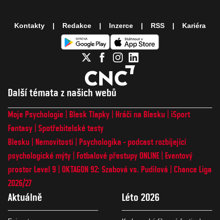
Kontakty
Redakce
Inzerce
RSS
Kariéra
Další témata z našich webů
Moje Psychologie
Blesk Tlapky
Hráči na Blesku
iSport
Fantasy
Spotřebitelské testy
Blesku
Nemovitosti
Psychologika - podcast rozbíjející
psychologické mýty
Fotbalové přestupy ONLINE
Eventový
prostor Level 9
OKTAGON 92: Szabová vs. Pudilová
Chance Liga
2026/27
Aktuálně
Léto 2026