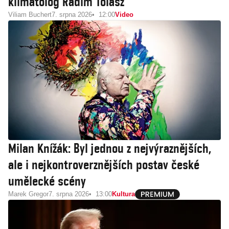
klimatolog Radim Tolasz
Viliam Buchert
7. srpna 2026
12:00
Video
Milan Knížák: Byl jednou z nejvýraznějších,
ale i nejkontroverznějších postav české
umělecké scény
Marek Gregor
7. srpna 2026
13:00
Kultura