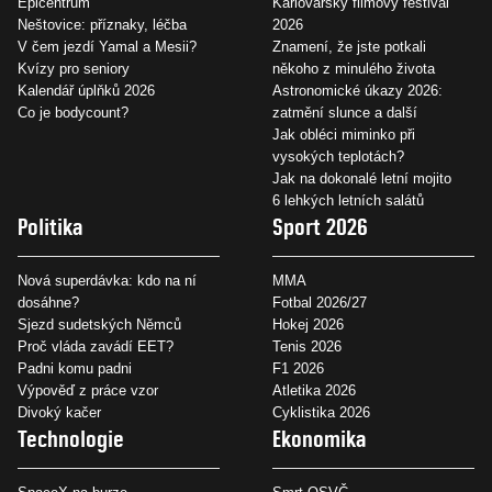
Epicentrum
Karlovarský filmový festival
Neštovice: příznaky, léčba
2026
V čem jezdí Yamal a Mesii?
Znamení, že jste potkali
Kvízy pro seniory
někoho z minulého života
Kalendář úplňků 2026
Astronomické úkazy 2026:
Co je bodycount?
zatmění slunce a další
Jak obléci miminko při
vysokých teplotách?
Jak na dokonalé letní mojito
6 lehkých letních salátů
Politika
Sport 2026
Nová superdávka: kdo na ní
MMA
dosáhne?
Fotbal 2026/27
Sjezd sudetských Němců
Hokej 2026
Proč vláda zavádí EET?
Tenis 2026
Padni komu padni
F1 2026
Výpověď z práce vzor
Atletika 2026
Divoký kačer
Cyklistika 2026
Technologie
Ekonomika