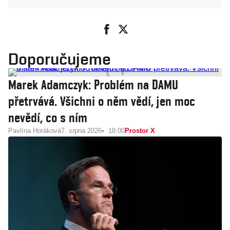
Doporučujeme
Marek Adamczyk: Problém na DAMU
přetrvává. Všichni o něm vědí, jen moc
nevědí, co s ním
Pavlína Horáková
7. srpna 2026
18:00
Prostor X