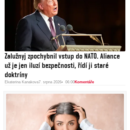
Zalužnyj zpochybnil vstup do NATO. Aliance
už je jen iluzí bezpečnosti, řídí ji staré
doktríny
Ekaterina Kanakova
7. srpna 2026
06:00
Komentáře