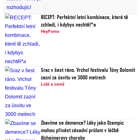
RECEPT: Perfektní letní kombinace, které tě
zchladí, i kdybys nechtěl*a
HeyFomo
Sraz v šest ráno. Vrchol festivalu Tóny Dolomit
zazní za úsvitu ve 3000 metrech
Lidé a země
Zbavíme se demence? Léky jako Ozempic
mohou přinést zásadní průlom v léčbě
Alzheimerovy choroby