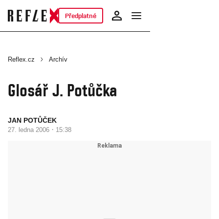
Předplatné
Reflex.cz
Archív
Glosář J. Potůčka
JAN POTŮČEK
·
27. ledna 2006
15:38