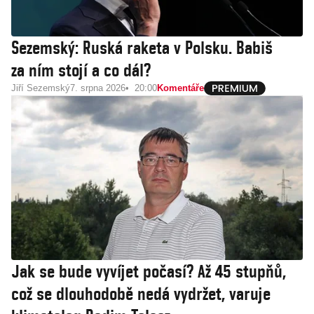
Sezemský: Ruská raketa v Polsku. Babiš
za ním stojí a co dál?
Jiří Sezemský
7. srpna 2026
20:00
Komentáře
Jak se bude vyvíjet počasí? Až 45 stupňů,
což se dlouhodobě nedá vydržet, varuje