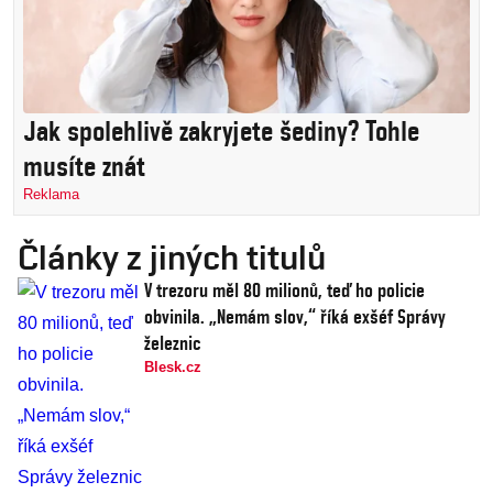
Jak spolehlivě zakryjete šediny? Tohle
musíte znát
Reklama
Články z jiných titulů
V trezoru měl 80 milionů, teď ho policie
obvinila. „Nemám slov,“ říká exšéf Správy
železnic
Blesk.cz