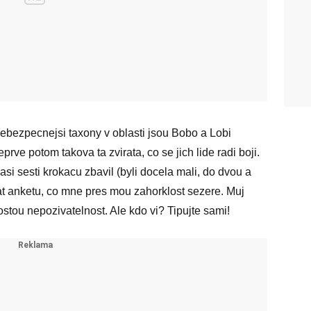
ebezpecnejsi taxony v oblasti jsou Bobo a Lobi
eprve potom takova ta zvirata, co se jich lide radi boji.
si sesti krokacu zbavil (byli docela mali, do dvou a
psat anketu, co mne pres mou zahorklost sezere. Muj
tou nepozivatelnost. Ale kdo vi? Tipujte sami!