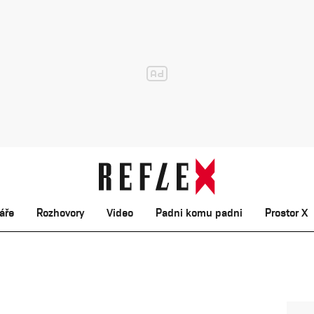
áře
Rozhovory
Video
Padni komu padni
Prostor X