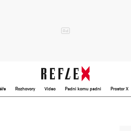
áře
Rozhovory
Video
Padni komu padni
Prostor X