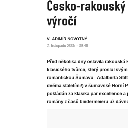
Česko-rakouský 
výročí
VLADIMÍR NOVOTNÝ
·
2. listopadu 2005
09:48
Před několika dny oslavila rakouská 
klasického tvůrce, který proslul svým
romantickou Šumavu - Adalberta Stift
dvěma staletími!) v šumavské Horní P
pokládán za klasika par excellence a j
romány z časů biedermeieru už dávn