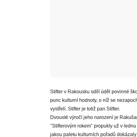
Stifter v Rakousku sdílí úděl povinné ško
punc kulturní hodnoty, o níž se nezapoc
vystřelí. Stifter je totiž pan Stifter.
Dvousté výročí jeho narození je Rakuša
"Stifterovým rokem" propukly už v lednu a
jakou paletu kulturních pořadů dokázaly