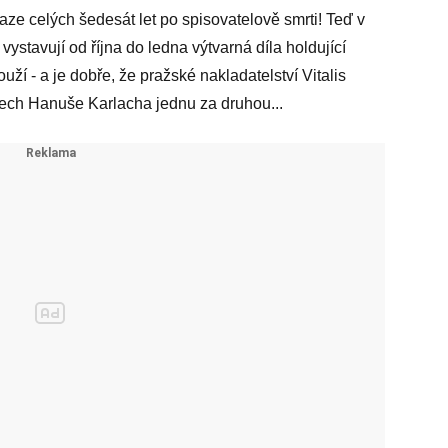
raze celých šedesát let po spisovatelově smrti! Teď v
tavují od října do ledna výtvarná díla holdující
ouží - a je dobře, že pražské nakladatelství Vitalis
ech Hanuše Karlacha jednu za druhou...