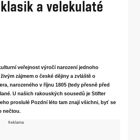
klasik a velekulaté
kulturní veřejnost výročí narození jednoho
 živým zájmem o české dějiny a zvláště o
era, narozeného v říjnu 1805 (tedy přesně před
lané. U našich rakouských sousedů je Stifter
eho proslulé Pozdní léto tam znají všichni, byť se
o nečtou.