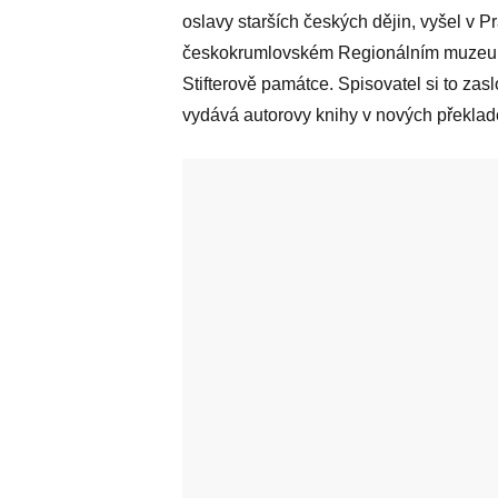
oslavy starších českých dějin, vyšel v P
českokrumlovském Regionálním muzeu vys
Stifterově památce. Spisovatel si to zasl
vydává autorovy knihy v nových překlad