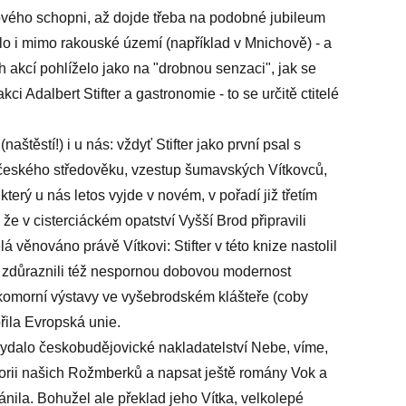
ového schopni, až dojde třeba na podobné jubileum
alo i mimo rakouské území (například v Mnichově) - a
ch akcí pohlíželo jako na "drobnou senzaci", jak se
kci Adalbert Stifter a gastronomie - to se určitě ctitelé
aštěstí!) i u nás: vždyť Stifter jako první psal s
 českého středověku, vzestup šumavských Vítkovců,
který u nás letos vyjde v novém, v pořadí již třetím
 že v cisterciáckém opatství Vyšší Brod připravili
 věnováno právě Vítkovi: Stifter v této knize nastolil
ři zdůraznili též nespornou dobovou modernost
 komorní výstavy ve vyšebrodském klášteře (coby
řila Evropská unie.
ydalo českobudějovické nakladatelství Nebe, víme,
storii našich Rožmberků a napsat ještě romány Vok a
ánila. Bohužel ale překlad jeho Vítka, velkolepé