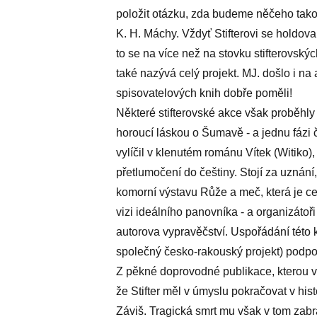
položit otázku, zda budeme něčeho tak
K. H. Máchy. Vždyť Stifterovi se holdov
to se na více než na stovku stifterovský
také nazývá celý projekt. MJ. došlo i na a
spisovatelových knih dobře poměli!
Některé stifterovské akce však proběhly (n
horoucí láskou o Šumavě - a jednu fázi
vylíčil v klenutém románu Vítek (Witiko), 
přetlumočení do češtiny. Stojí za uznání,
komorní výstavu Růže a meč, která je celá
vizi ideálního panovníka - a organizáto
autorova vypravěčství. Uspořádání této
společný česko-rakouský projekt) podpo
Z pěkné doprovodné publikace, kterou v
že Stifter měl v úmyslu pokračovat v hi
Záviš. Tragická smrt mu však v tom zabr