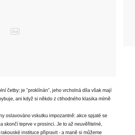
lní četby: je "proklínán", jeho vrcholná díla však mají
hybuje, ani když si někdo z ctihodného klasika mírně
ny oslavováno vskutku impozantně: akce spjaté se
 skončí teprve v prosinci. Je to až neuvěřitelné,
 rakouské instituce připravit - a maně si můžeme