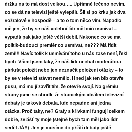
držku na to má dost velkou….. Upřímně řečeno nevím,
co se dá na televizi ještě vylepšit. Šli si po krku jak dva
vožralové v hospodě – a to o tom něco vím. Napadlo
mě jen, že by se náš volební lídr měl míň usmívat –
vypadá pak jako ještě větší debil. Nakonec co se má
politik-budoucí premiér co usmívat, ne??? Má řídit
zemi!!! Navíc tolik k usmívání toho u nás zase není, řekl
bych. Všiml jsem taky, že náš lídr nechal moderátora
párkrát položit nebo jen neznačit položení otázky – to
by se v televizi stávat nemělo. Hned jak ten blb otevře
pusu, má mu jí zavřít tím, že otevře svojí. Na grémiu
strany jsme se shodli, že stranickým ideálem televizní
debaty je taková debata, kde nepadne ani jedna
otázka. Proč taky, ne? Grafy s křivkami fungují celkem
dobře, zvlášť ty moje (stejně bych tam měl jako lídr
sedět JÁ!!). Jen je musíme do příští debaty ještě