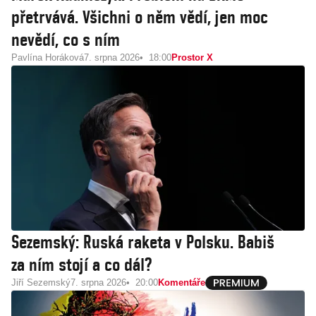
přetrvává. Všichni o něm vědí, jen moc
nevědí, co s ním
Pavlína Horáková
7. srpna 2026
18:00
Prostor X
Sezemský: Ruská raketa v Polsku. Babiš
za ním stojí a co dál?
Jiří Sezemský
7. srpna 2026
20:00
Komentáře