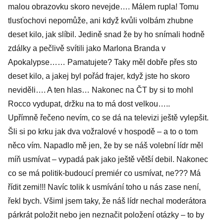
malou obrazovku skoro nevejde…. Málem rupla! Tomu
tlusťochovi nepomůže, ani když kvůli volbám zhubne
deset kilo, jak slíbil. Jedině snad že by ho snímali hodně
zdálky a pečlivě svítili jako Marlona Branda v
Apokalypse…… Pamatujete? Taky měl dobře přes sto
deset kilo, a jakej byl pořád frajer, když jste ho skoro
neviděli…. A ten hlas… Nakonec na ČT by si to mohl
Rocco vydupat, držku na to má dost velkou…..
Upřímně řečeno nevím, co se dá na televizi ještě vylepšit.
Šli si po krku jak dva vožralové v hospodě – a to o tom
něco vím. Napadlo mě jen, že by se náš volební lídr měl
míň usmívat – vypadá pak jako ještě větší debil. Nakonec
co se má politik-budoucí premiér co usmívat, ne??? Má
řídit zemi!!! Navíc tolik k usmívání toho u nás zase není,
řekl bych. Všiml jsem taky, že náš lídr nechal moderátora
párkrát položit nebo jen neznačit položení otázky – to by