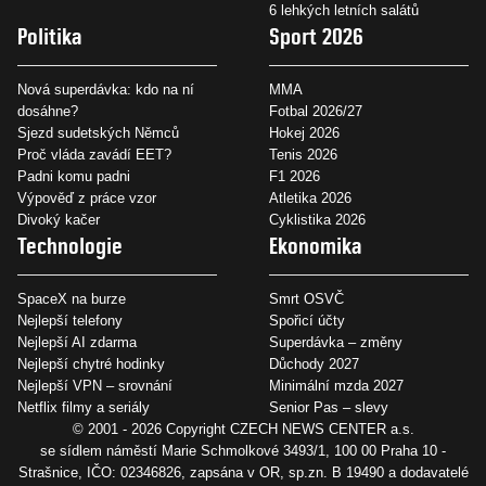
6 lehkých letních salátů
Politika
Sport 2026
Nová superdávka: kdo na ní
MMA
dosáhne?
Fotbal 2026/27
Sjezd sudetských Němců
Hokej 2026
Proč vláda zavádí EET?
Tenis 2026
Padni komu padni
F1 2026
Výpověď z práce vzor
Atletika 2026
Divoký kačer
Cyklistika 2026
Technologie
Ekonomika
SpaceX na burze
Smrt OSVČ
Nejlepší telefony
Spořicí účty
Nejlepší AI zdarma
Superdávka – změny
Nejlepší chytré hodinky
Důchody 2027
Nejlepší VPN – srovnání
Minimální mzda 2027
Netflix filmy a seriály
Senior Pas – slevy
© 2001 - 2026 Copyright
CZECH NEWS CENTER a.s.
se sídlem náměstí Marie Schmolkové 3493/1, 100 00 Praha 10 -
Strašnice, IČO: 02346826, zapsána v OR, sp.zn. B 19490 a dodavatelé