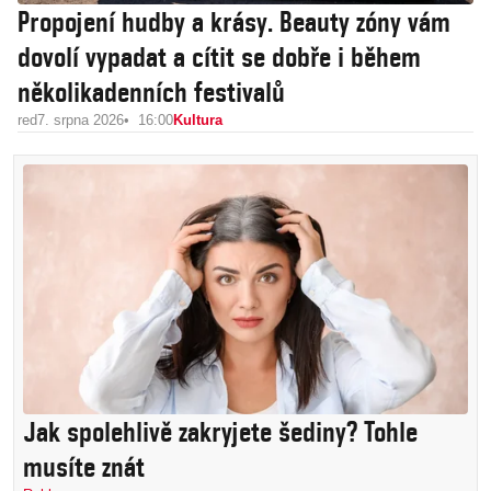
Propojení hudby a krásy. Beauty zóny vám
dovolí vypadat a cítit se dobře i během
několikadenních festivalů
red
7. srpna 2026
16:00
Kultura
Jak spolehlivě zakryjete šediny? Tohle
musíte znát