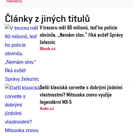
Reklama
Články z jiných titulů
V trezoru měl 80 milionů, teď ho policie
obvinila. „Nemám slov,“ říká exšéf Správy
železnic
Blesk.cz
Další klasická corvette s dobrými jízdními
vlastnostmi? Mitsuoka znovu využije
legendární MX-5
Auto.cz