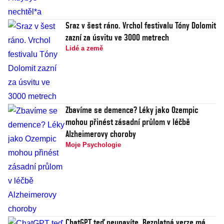
Sraz v šest ráno. Vrchol festivalu Tóny Dolomit
zazní za úsvitu ve 3000 metrech
Lidé a země
Zbavíme se demence? Léky jako Ozempic
mohou přinést zásadní průlom v léčbě
Alzheimerovy choroby
Moje Psychologie
ChatGPT teď neunavíte. Bezplatná verze má