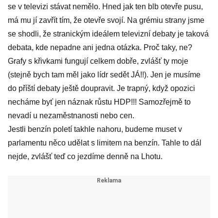
se v televizi stávat nemělo. Hned jak ten blb otevře pusu,
má mu jí zavřít tím, že otevře svojí. Na grémiu strany jsme
se shodli, že stranickým ideálem televizní debaty je taková
debata, kde nepadne ani jedna otázka. Proč taky, ne?
Grafy s křivkami fungují celkem dobře, zvlášť ty moje
(stejně bych tam měl jako lídr sedět JÁ!!). Jen je musíme
do příští debaty ještě doupravit. Je trapný, když opozici
necháme byť jen náznak růstu HDP!!! Samozřejmě to
nevadí u nezaměstnanosti nebo cen.
Jestli benzín poletí takhle nahoru, budeme muset v
parlamentu něco udělat s limitem na benzín. Tahle to dál
nejde, zvlášť teď co jezdíme denně na Lhotu.