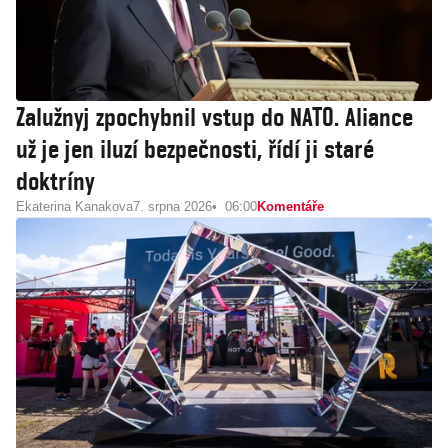
Zalužnyj zpochybnil vstup do NATO. Aliance
už je jen iluzí bezpečnosti, řídí ji staré
doktríny
Ekaterina Kanakova
7. srpna 2026
06:00
Komentáře