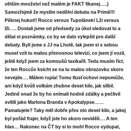
větším množství než malém je FAKT fikanej…..)
Samozřejmě že myslím nedělní debatu na Primě!!!
Pěknej hukot!! Rocco versus Tupolánek! Lži versus
lži….. Dostali jsme od předsedy za úkol sledovat to a
dělat si poznámky, co by se dalo vylepšit pro další
debaty. Byli jsme s JJ na Lhotě, tak jsem si s sebou
musel vzít tu malou přenosnou televizi, co jsem jí vozil,
ještě když jsem za komoušů taxikařil. Teda musím říct,
že ten Roccův ksicht se na tu malou obrazovku skoro
nevejde…. Málem rupla! Tomu tlusťochovi nepomůže,
ani když kvůli volbám zhubne deset kilo, jak slíbil.
Jedině snad že by ho snímali hodně zdálky a pečlivě
svítili jako Marlona Branda v Apokalypse……
Pamatujete? Taky měl dobře přes sto deset kilo, a jakej
byl pořád frajer, když jste ho skoro neviděli…. A ten
hlas… Nakonec na ČT by si to mohl Rocco vydupat,