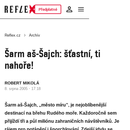
Předplatné
Reflex.cz
Archív
Šarm aš-Šajch: šťastní, ti
nahoře!
ROBERT MIKOLÁ
·
8. srpna 2005
17:18
Šarm aš-Šajch, „město míru“, je nejoblíbenější
destinací na břehu Rudého moře. Každoročně sem
přijíždí tři a půl miliónu zahraničních návštěvníků. Je
rájem pro potápění i šnorchlování. Zdejší idylu se