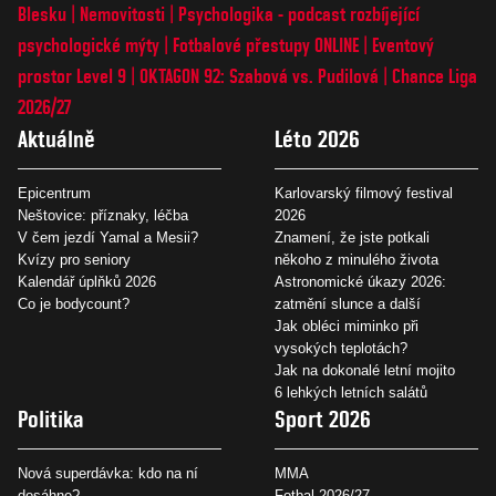
Blesku
Nemovitosti
Psychologika - podcast rozbíjející
psychologické mýty
Fotbalové přestupy ONLINE
Eventový
prostor Level 9
OKTAGON 92: Szabová vs. Pudilová
Chance Liga
2026/27
Aktuálně
Léto 2026
Epicentrum
Karlovarský filmový festival
Neštovice: příznaky, léčba
2026
V čem jezdí Yamal a Mesii?
Znamení, že jste potkali
Kvízy pro seniory
někoho z minulého života
Kalendář úplňků 2026
Astronomické úkazy 2026:
Co je bodycount?
zatmění slunce a další
Jak obléci miminko při
vysokých teplotách?
Jak na dokonalé letní mojito
6 lehkých letních salátů
Politika
Sport 2026
Nová superdávka: kdo na ní
MMA
dosáhne?
Fotbal 2026/27