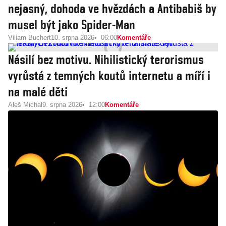
nejasný, dohoda ve hvězdách a Antibabiš by
musel být jako Spider-Man
Viliam Buchert
10. srpna 2026
06:00
Komentáře
Násilí bez motivu. Nihilistický terorismus
vyrůstá z temných koutů internetu a míří i
na malé děti
Aleš Michal
9. srpna 2026
12:00
Komentáře