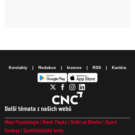
Kontakty
Redakce
Inzerce
RSS
Kariéra
Další témata z našich webů
Moje Psychologie
Blesk Tlapky
Hráči na Blesku
iSport
Fantasy
Spotřebitelské testy