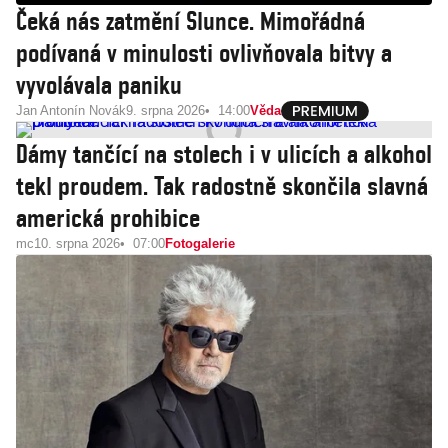
Čeká nás zatmění Slunce. Mimořádná
podívaná v minulosti ovlivňovala bitvy a
vyvolávala paniku
Jan Antonín Novák
9. srpna 2026
14:00
Věda
Dámy tančící na stolech i v ulicích a alkohol
tekl proudem. Tak radostně skončila slavná
americká prohibice
mc
10. srpna 2026
07:00
Fotogalerie