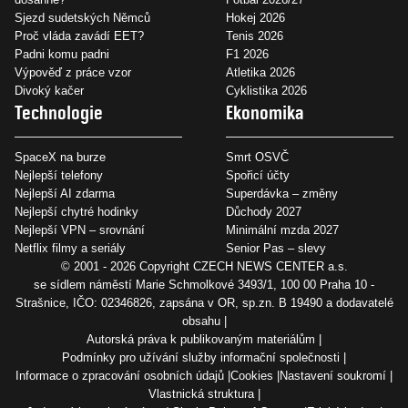
Sjezd sudetských Němců
Hokej 2026
Proč vláda zavádí EET?
Tenis 2026
Padni komu padni
F1 2026
Výpověď z práce vzor
Atletika 2026
Divoký kačer
Cyklistika 2026
Technologie
Ekonomika
SpaceX na burze
Smrt OSVČ
Nejlepší telefony
Spořicí účty
Nejlepší AI zdarma
Superdávka – změny
Nejlepší chytré hodinky
Důchody 2027
Nejlepší VPN – srovnání
Minimální mzda 2027
Netflix filmy a seriály
Senior Pas – slevy
© 2001 - 2026 Copyright
CZECH NEWS CENTER a.s.
se sídlem náměstí Marie Schmolkové 3493/1, 100 00 Praha 10 -
Strašnice, IČO: 02346826, zapsána v OR, sp.zn. B 19490 a dodavatelé
obsahu
Autorská práva k publikovaným materiálům
Podmínky pro užívání služby informační společnosti
Informace o zpracování osobních údajů
Cookies
Nastavení soukromí
Vlastnická struktura