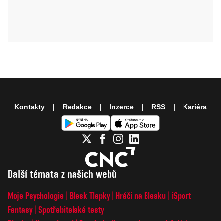
Kontakty
Redakce
Inzerce
RSS
Kariéra
Další témata z našich webů
Moje Psychologie
Blesk Tlapky
Hráči na Blesku
iSport
Fantasy
Spotřebitelské testy