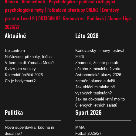
Blesku
Nemovitosti
Psychologika - podcast rozbíjející
psychologické mýty
Fotbalové přestupy ONLINE
Eventový
prostor Level 9
OKTAGON 92: Szabová vs. Pudilová
Chance Liga
2026/27
Aktuálně
Léto 2026
Epicentrum
Karlovarský filmový festival
Neštovice: příznaky, léčba
2026
V čem jezdí Yamal a Mesii?
Znamení, že jste potkali
Kvízy pro seniory
někoho z minulého života
Kalendář úplňků 2026
Astronomické úkazy 2026:
Co je bodycount?
zatmění slunce a další
Jak obléci miminko při
vysokých teplotách?
Jak na dokonalé letní mojito
6 lehkých letních salátů
Politika
Sport 2026
Nová superdávka: kdo na ní
MMA
dosáhne?
Fotbal 2026/27