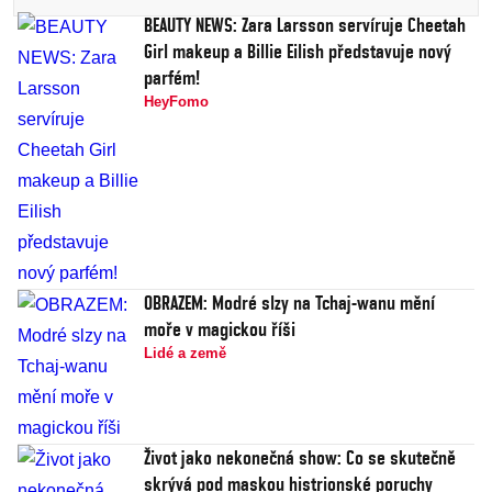
BEAUTY NEWS: Zara Larsson servíruje Cheetah
Girl makeup a Billie Eilish představuje nový
parfém!
HeyFomo
OBRAZEM: Modré slzy na Tchaj-wanu mění
moře v magickou říši
Lidé a země
Život jako nekonečná show: Co se skutečně
skrývá pod maskou histrionské poruchy