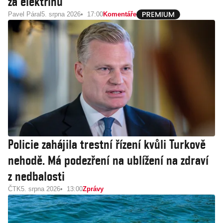
za elektřinu
Pavel Páral
5. srpna 2026
17:00
Komentáře
Policie zahájila trestní řízení kvůli Turkově
nehodě. Má podezření na ublížení na zdraví
z nedbalosti
ČTK
5. srpna 2026
13:00
Zprávy