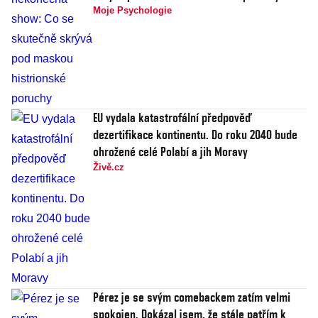
Moje Psychologie
EU vydala katastrofální předpověď
dezertifikace kontinentu. Do roku 2040 bude
ohrožené celé Polabí a jih Moravy
Živě.cz
Pérez je se svým comebackem zatím velmi
spokojen. Dokázal jsem, že stále patřím k