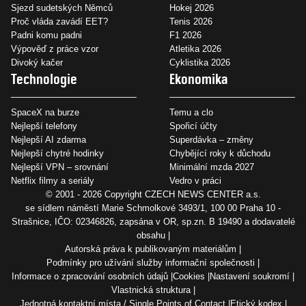
Sjezd sudetských Němců
Hokej 2026
Proč vláda zavádí EET?
Tenis 2026
Padni komu padni
F1 2026
Výpověď z práce vzor
Atletika 2026
Divoký kačer
Cyklistika 2026
Technologie
Ekonomika
SpaceX na burze
Temu a clo
Nejlepší telefony
Spořicí účty
Nejlepší AI zdarma
Superdávka – změny
Nejlepší chytré hodinky
Chybějící roky k důchodu
Nejlepší VPN – srovnání
Minimální mzda 2027
Netflix filmy a seriály
Vedro v práci
© 2001 - 2026 Copyright
CZECH NEWS CENTER a.s.
se sídlem náměstí Marie Schmolkové 3493/1, 100 00 Praha 10 -
Strašnice, IČO: 02346826, zapsána v OR, sp.zn. B 19490 a dodavatelé
obsahu
Autorská práva k publikovaným materiálům
Podmínky pro užívání služby informační společnosti
Informace o zpracování osobních údajů
Cookies
Nastavení soukromí
Vlastnická struktura
Jednotná kontaktní místa / Single Points of Contact
Etický kodex