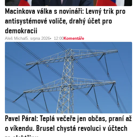
Macinkova válka s novináři: Levný trik pro
antisystémové voliče, drahý účet pro
demokracii
Aleš Michal
5. srpna 2026
12:00
Komentáře
Pavel Páral: Teplá večeře jen občas, praní až
o víkendu. Brusel chystá revoluci v účtech