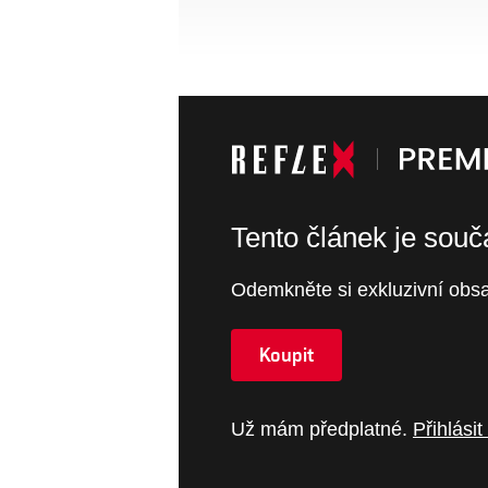
Tento článek je sou
Odemkněte si exkluzivní obsa
Koupit
Už mám předplatné.
Přihlásit