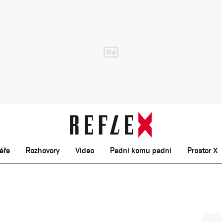
áře
Rozhovory
Video
Padni komu padni
Prostor X