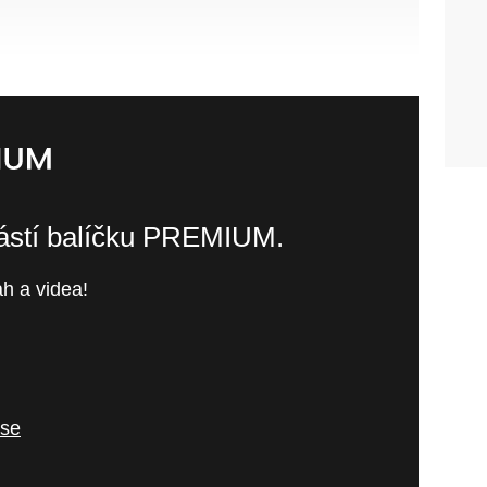
částí balíčku PREMIUM.
h a videa!
 se