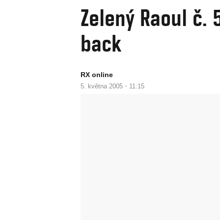
Zelený Raoul č. 
back
RX online
·
5. května 2005
11:15