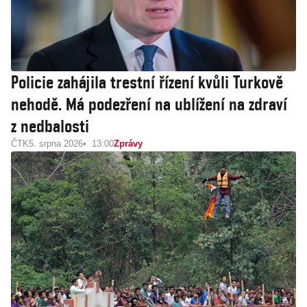
Policie zahájila trestní řízení kvůli Turkově
nehodě. Má podezření na ublížení na zdraví
z nedbalosti
ČTK
5. srpna 2026
13:00
Zprávy