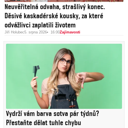
Neuvěřitelná odvaha, strašlivý konec.
Děsivé kaskadérské kousky, za které
odvážlivci zaplatili životem
Jiří Holubec
5. srpna 2026
16:00
Zajímavosti
Vydrží vám barva sotva pár týdnů?
Přestaňte dělat tuhle chybu