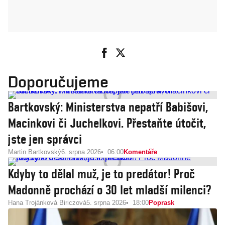
Doporučujeme
Bartkovský: Ministerstva nepatří Babišovi,
Macinkovi či Juchelkovi. Přestaňte útočit,
jste jen správci
Martin Bartkovský
6. srpna 2026
06:00
Komentáře
Kdyby to dělal muž, je to predátor! Proč
Madonně prochází o 30 let mladší milenci?
Hana Trojánková Biriczová
5. srpna 2026
18:00
Poprask