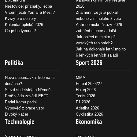
Epicentrum
Karlovarský filmový festival
Neštovice: příznaky, léčba
2026
V čem jezdí Yamal a Mesii?
Znamení, že jste potkali
Kvízy pro seniory
někoho z minulého života
Kalendář úplňků 2026
Astronomické úkazy 2026:
Co je bodycount?
zatmění slunce a další
Jak obléci miminko při
vysokých teplotách?
Jak na dokonalé letní mojito
6 lehkých letních salátů
Politika
Sport 2026
Nová superdávka: kdo na ní
MMA
dosáhne?
Fotbal 2026/27
Sjezd sudetských Němců
Hokej 2026
Proč vláda zavádí EET?
Tenis 2026
Padni komu padni
F1 2026
Výpověď z práce vzor
Atletika 2026
Divoký kačer
Cyklistika 2026
Technologie
Ekonomika
SpaceX na burze
Temu a clo