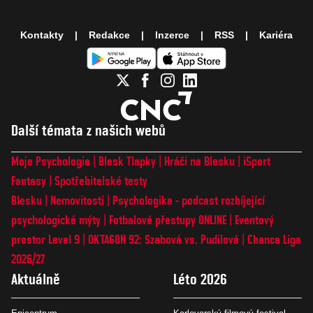
Kontakty
Redakce
Inzerce
RSS
Kariéra
Další témata z našich webů
Moje Psychologie
Blesk Tlapky
Hráči na Blesku
iSport
Fantasy
Spotřebitelské testy
Blesku
Nemovitosti
Psychologika - podcast rozbíjející
psychologické mýty
Fotbalové přestupy ONLINE
Eventový
prostor Level 9
OKTAGON 92: Szabová vs. Pudilová
Chance Liga
2026/27
Aktuálně
Léto 2026