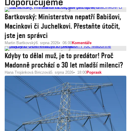
Doporučujeme
Bartkovský: Ministerstva nepatří Babišovi,
Macinkovi či Juchelkovi. Přestaňte útočit,
jste jen správci
Martin Bartkovský
6. srpna 2026
06:00
Komentáře
Kdyby to dělal muž, je to predátor! Proč
Madonně prochází o 30 let mladší milenci?
Hana Trojánková Biriczová
5. srpna 2026
18:00
Poprask