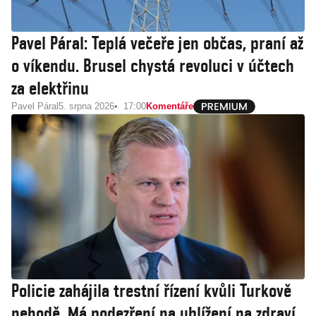
Pavel Páral: Teplá večeře jen občas, praní až
o víkendu. Brusel chystá revoluci v účtech
za elektřinu
Pavel Páral
5. srpna 2026
17:00
Komentáře
Policie zahájila trestní řízení kvůli Turkově
nehodě. Má podezření na ublížení na zdraví