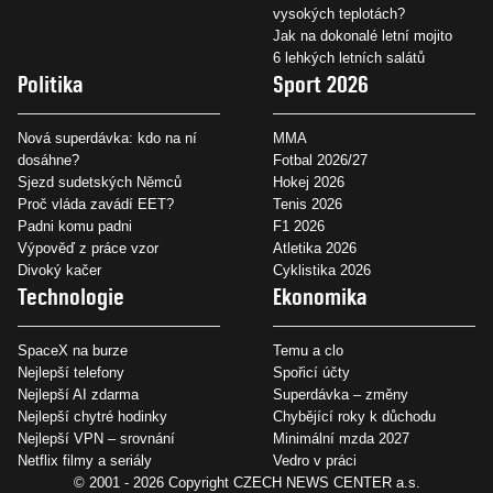
vysokých teplotách?
Jak na dokonalé letní mojito
6 lehkých letních salátů
Politika
Sport 2026
Nová superdávka: kdo na ní
MMA
dosáhne?
Fotbal 2026/27
Sjezd sudetských Němců
Hokej 2026
Proč vláda zavádí EET?
Tenis 2026
Padni komu padni
F1 2026
Výpověď z práce vzor
Atletika 2026
Divoký kačer
Cyklistika 2026
Technologie
Ekonomika
SpaceX na burze
Temu a clo
Nejlepší telefony
Spořicí účty
Nejlepší AI zdarma
Superdávka – změny
Nejlepší chytré hodinky
Chybějící roky k důchodu
Nejlepší VPN – srovnání
Minimální mzda 2027
Netflix filmy a seriály
Vedro v práci
© 2001 - 2026 Copyright
CZECH NEWS CENTER a.s.