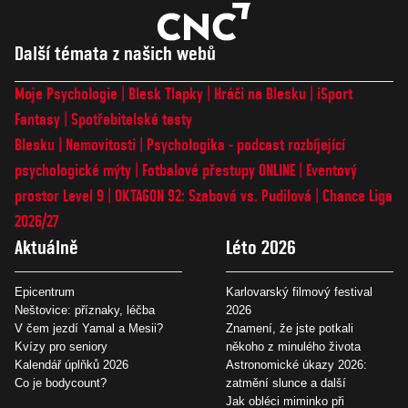
Další témata z našich webů
Moje Psychologie
Blesk Tlapky
Hráči na Blesku
iSport
Fantasy
Spotřebitelské testy
Blesku
Nemovitosti
Psychologika - podcast rozbíjející
psychologické mýty
Fotbalové přestupy ONLINE
Eventový
prostor Level 9
OKTAGON 92: Szabová vs. Pudilová
Chance Liga
2026/27
Aktuálně
Léto 2026
Epicentrum
Karlovarský filmový festival
Neštovice: příznaky, léčba
2026
V čem jezdí Yamal a Mesii?
Znamení, že jste potkali
Kvízy pro seniory
někoho z minulého života
Kalendář úplňků 2026
Astronomické úkazy 2026:
Co je bodycount?
zatmění slunce a další
Jak obléci miminko při