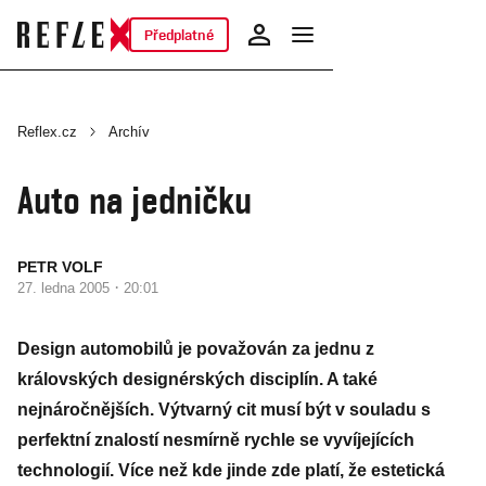
Předplatné
Reflex.cz
Archív
Auto na jedničku
PETR VOLF
·
27. ledna 2005
20:01
Design automobilů je považován za jednu z
královských designérských disciplín. A také
nejnáročnějších. Výtvarný cit musí být v souladu s
perfektní znalostí nesmírně rychle se vyvíjejících
technologií. Více než kde jinde zde platí, že estetická