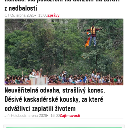
z nedbalosti
ČTK
5. srpna 2026
13:00
Zprávy
Neuvěřitelná odvaha, strašlivý konec.
Děsivé kaskadérské kousky, za které
odvážlivci zaplatili životem
Jiří Holubec
5. srpna 2026
16:00
Zajímavosti