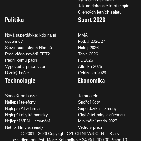
Jak na dokonalé letní mojito
6 lehkých letních salátů
Politika
Sport 2026
Nová superdávka: kdo na ní
MMA
dosáhne?
Fotbal 2026/27
Sjezd sudetských Němců
Hokej 2026
Proč vláda zavádí EET?
Tenis 2026
Padni komu padni
F1 2026
Výpověď z práce vzor
Atletika 2026
Divoký kačer
Cyklistika 2026
Technologie
Ekonomika
SpaceX na burze
Temu a clo
Nejlepší telefony
Spořicí účty
Nejlepší AI zdarma
Superdávka – změny
Nejlepší chytré hodinky
Chybějící roky k důchodu
Nejlepší VPN – srovnání
Minimální mzda 2027
Netflix filmy a seriály
Vedro v práci
© 2001 - 2026 Copyright
CZECH NEWS CENTER a.s.
se sídlem náměstí Marie Schmolkové 3493/1, 100 00 Praha 10 -