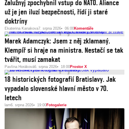
Zalužnyj zpochybnil vstup do NATO. Aliance
už je jen iluzí bezpečnosti, řídí ji staré
doktríny
Ekaterina Kanakova
7. srpna 2026
06:00
Komentáře
Marek Adamczyk: Jsem z něj zklamaný.
Klempíř si hraje na ministra. Nestačí se tak
tvářit, musí zamakat
Pavlína Horáková
6. srpna 2026
18:00
Prostor X
18 historických fotografií Bratislavy. Jak
vypadalo slovenské hlavní město v 70.
letech
lam
6. srpna 2026
19:00
Fotogalerie