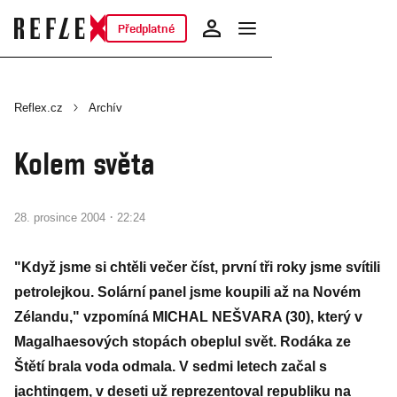
Předplatné
Reflex.cz
Archív
Kolem světa
·
28. prosince 2004
22:24
"Když jsme si chtěli večer číst, první tři roky jsme svítili
petrolejkou. Solární panel jsme koupili až na Novém
Zélandu," vzpomíná MICHAL NEŠVARA (30), který v
Magalhaesových stopách obeplul svět. Rodáka ze
Štětí brala voda odmala. V sedmi letech začal s
jachtingem, v deseti už reprezentoval republiku na