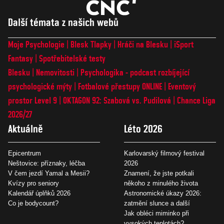
Další témata z našich webů
Moje Psychologie
Blesk Tlapky
Hráči na Blesku
iSport
Fantasy
Spotřebitelské testy
Blesku
Nemovitosti
Psychologika - podcast rozbíjející
psychologické mýty
Fotbalové přestupy ONLINE
Eventový
prostor Level 9
OKTAGON 92: Szabová vs. Pudilová
Chance Liga
2026/27
Aktuálně
Léto 2026
Epicentrum
Karlovarský filmový festival
Neštovice: příznaky, léčba
2026
V čem jezdí Yamal a Mesii?
Znamení, že jste potkali
Kvízy pro seniory
někoho z minulého života
Kalendář úplňků 2026
Astronomické úkazy 2026:
Co je bodycount?
zatmění slunce a další
Jak obléci miminko při
vysokých teplotách?