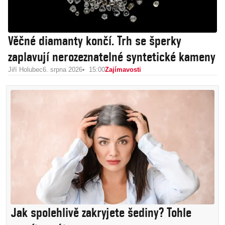
Věčné diamanty končí. Trh se šperky
zaplavují nerozeznatelné syntetické kameny
Jiří Holubec
6. srpna 2026
15:00
Zajímavosti
Jak spolehlivě zakryjete šediny? Tohle