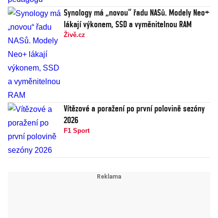
Synology má „novou“ řadu NASů. Modely Neo+
lákají výkonem, SSD a vyměnitelnou RAM
Živě.cz
Vítězové a poražení po první polovině sezóny
2026
F1 Sport