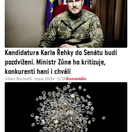
Kandidatura Karla Řehky do Senátu budí
pozdvižení. Ministr Zůna ho kritizuje,
konkurenti haní i chválí
Viliam Buchert
6. srpna 2026
12:00
Komentáře