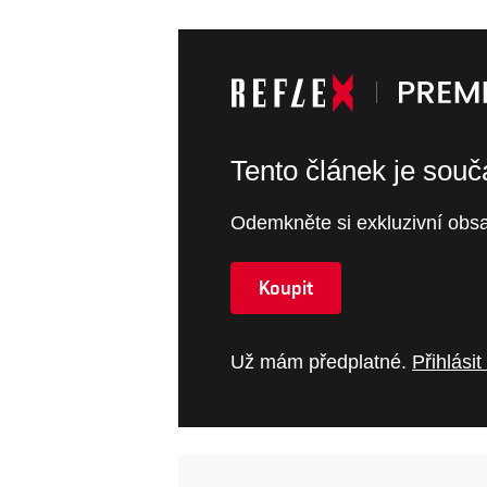
Tento článek je sou
Odemkněte si exkluzivní obsa
Koupit
Už mám předplatné.
Přihlásit