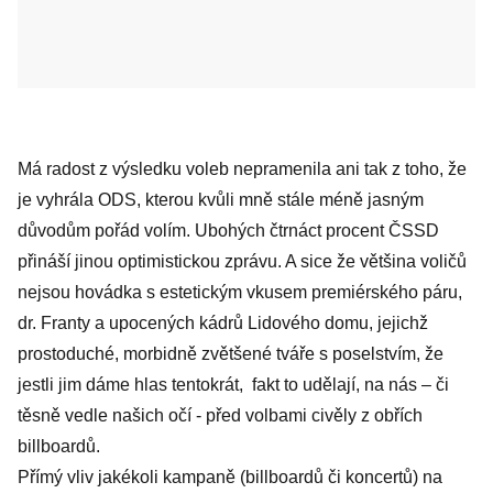
Má radost z výsledku voleb nepramenila ani tak z toho, že
je vyhrála ODS, kterou kvůli mně stále méně jasným
důvodům pořád volím. Ubohých čtrnáct procent ČSSD
přináší jinou optimistickou zprávu. A sice že většina voličů
nejsou hovádka s estetickým vkusem premiérského páru,
dr. Franty a upocených kádrů Lidového domu, jejichž
prostoduché, morbidně zvětšené tváře s poselstvím, že
jestli jim dáme hlas tentokrát,
fakt
to udělají, na nás – či
těsně vedle našich očí - před volbami civěly z obřích
billboardů.
Přímý vliv jakékoli kampaně (billboardů či koncertů) na