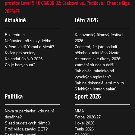
prostor Level 9
OKTAGON 92: Szabová vs. Pudilová
Chance Liga
2026/27
Aktuálně
Léto 2026
Epicentrum
Karlovarský filmový festival
Neštovice: příznaky, léčba
2026
V čem jezdí Yamal a Mesii?
Znamení, že jste potkali
Kvízy pro seniory
někoho z minulého života
Kalendář úplňků 2026
Astronomické úkazy 2026:
Co je bodycount?
zatmění slunce a další
Jak obléci miminko při
vysokých teplotách?
Jak na dokonalé letní mojito
6 lehkých letních salátů
Politika
Sport 2026
Nová superdávka: kdo na ní
MMA
dosáhne?
Fotbal 2026/27
Sjezd sudetských Němců
Hokej 2026
Proč vláda zavádí EET?
Tenis 2026