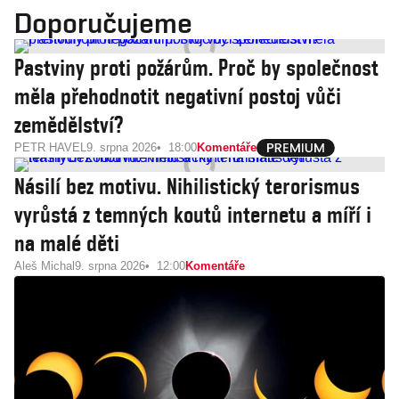
Doporučujeme
Pastviny proti požárům. Proč by společnost
měla přehodnotit negativní postoj vůči
zemědělství?
PETR HAVEL
9. srpna 2026
18:00
Komentáře
Násilí bez motivu. Nihilistický terorismus
vyrůstá z temných koutů internetu a míří i
na malé děti
Aleš Michal
9. srpna 2026
12:00
Komentáře