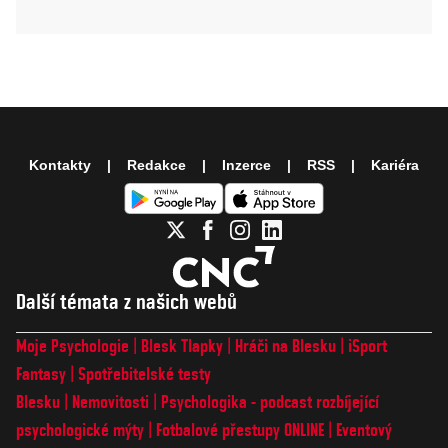
Kontakty
Redakce
Inzerce
RSS
Kariéra
Další témata z našich webů
Moje Psychologie
Blesk Tlapky
Hráči na Blesku
iSport
Fantasy
Spotřebitelské testy
Blesku
Nemovitosti
Psychologika - podcast rozbíjející
psychologické mýty
Fotbalové přestupy ONLINE
Eventový