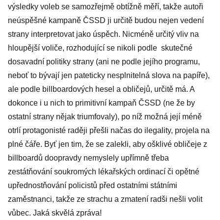
výsledky voleb se samozřejmě obtížně měří, takže autoři
neúspěšné kampaně ČSSD ji určitě budou nejen vedení
strany interpretovat jako úspěch. Nicméně určitý vliv na
hloupější voliče, rozhodující se nikoli podle
skutečné
dosavadní politiky strany (ani ne podle jejího programu,
neboť to bývají jen pateticky nesplnitelná slova na papíře),
ale podle billboardových hesel a obličejů, určitě má. A
dokonce i u nich to primitivní kampaň ČSSD (ne že by
ostatní strany nějak triumfovaly), po níž možná její méně
otrlí protagonisté raději přešli načas do ilegality, projela na
plné čáře. Byť jen tim, že se zalekli, aby ošklivé obličeje z
billboardů doopravdy nemyslely upřímně třeba
zestátňování soukromých lékařských ordinací či opětné
upřednostňování policistů před ostatními státními
zaměstnanci, takže ze strachu a zmatení radši nešli volit
vůbec. Jaká skvělá zpráva!