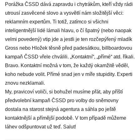
Porážka ČSSD dává zapravdu i chytrákům, kteří vždy rádi
utrousí zasvěcené slovo a vysvětlí nám složitější věci:
reklamním expertům. Ti totiž, zatímco si všichni
inteligentnější lidé lámali hlavu, o čí špatný (nebo naopak
velmi povedený) vtip jde a jestli je ten rozčepýřený mladík
Gross nebo Hložek těsně před padesátkou, billboardovou
kampaň ČSSD vřele chválili. „Kontaktní“, „přímé“ atd. říkali.
Bravo. Kontaktní možná v tom, že každý okamžitě věděl,
koho nebude volit. Přímé snad jen v míře stupidity. Experti
znovu nezklamali.
My, pravicoví voliči, si bohužel musíme přát, aby příští
předvolební kampaň ČSSD pro volby do sněmovny
dostala na starost stejná agentura a sáhla po ještě
kontaktnější a přímější podobě. V tom případě můžeme
láhev odšpuntovat už teď. Salut!