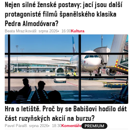
Nejen silné ženské postavy: jací jsou další
protagonisté filmů španělského klasika
Pedra Almodóvara?
Beata Mrazíková
9. srpna 2026
16:00
Kultura
Hra o letiště. Proč by se Babišovi hodilo dát
část ruzyňských akcií na burzu?
Pavel Páral
8. srpna 2026
18:30
Komentáře