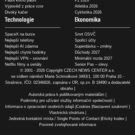
Padni komu padni
F1 2026
Výpověď z práce vzor
Atletika 2026
Divoký kačer
Cyklistika 2026
Technologie
Ekonomika
SpaceX na burze
Smrt OSVČ
Nejlepší telefony
Spořicí účty
Nejlepší AI zdarma
Superdávka – změny
Nejlepší chytré hodinky
Důchody 2027
Nejlepší VPN – srovnání
Minimální mzda 2027
Netflix filmy a seriály
Senior Pas – slevy
© 2001 - 2026 Copyright
CZECH NEWS CENTER a.s.
se sídlem náměstí Marie Schmolkové 3493/1, 100 00 Praha 10 -
Strašnice, IČO: 02346826, zapsána v OR, sp.zn. B 19490 a dodavatelé
obsahu
Autorská práva k publikovaným materiálům
Podmínky pro užívání služby informační společnosti
Informace o zpracování osobních údajů
Cookies
Nastavení soukromí
Vlastnická struktura
Jednotná kontaktní místa / Single Points of Contact
Etický kodex
Povinně zveřejňované informace