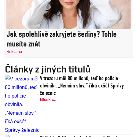
Jak spolehlivě zakryjete šediny? Tohle
musíte znát
Reklama
Články z jiných titulů
V trezoru měl 80 milionů, teď ho policie
obvinila. „Nemám slov,“ říká exšéf Správy
železnic
Blesk.cz