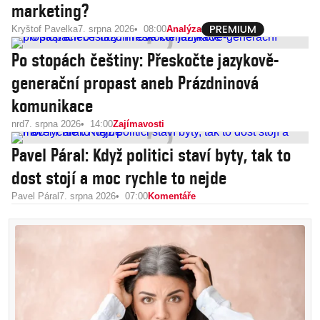
marketing?
Kryštof Pavelka
7. srpna 2026
08:00
Analýza
Po stopách češtiny: Přeskočte jazykově-
generační propast aneb Prázdninová
komunikace
nrd
7. srpna 2026
14:00
Zajímavosti
Pavel Páral: Když politici staví byty, tak to
dost stojí a moc rychle to nejde
Pavel Páral
7. srpna 2026
07:00
Komentáře