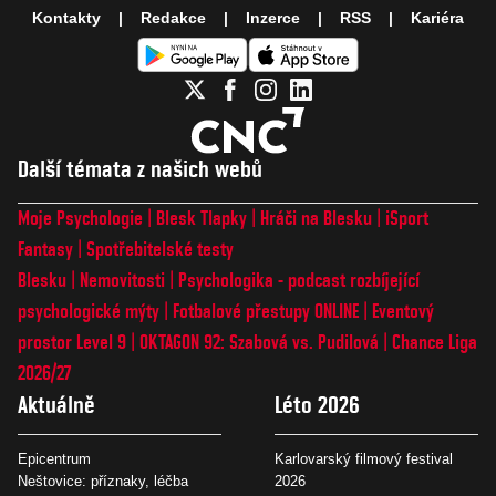
Kontakty
Redakce
Inzerce
RSS
Kariéra
Další témata z našich webů
Moje Psychologie
Blesk Tlapky
Hráči na Blesku
iSport
Fantasy
Spotřebitelské testy
Blesku
Nemovitosti
Psychologika - podcast rozbíjející
psychologické mýty
Fotbalové přestupy ONLINE
Eventový
prostor Level 9
OKTAGON 92: Szabová vs. Pudilová
Chance Liga
2026/27
Aktuálně
Léto 2026
Epicentrum
Karlovarský filmový festival
Neštovice: příznaky, léčba
2026