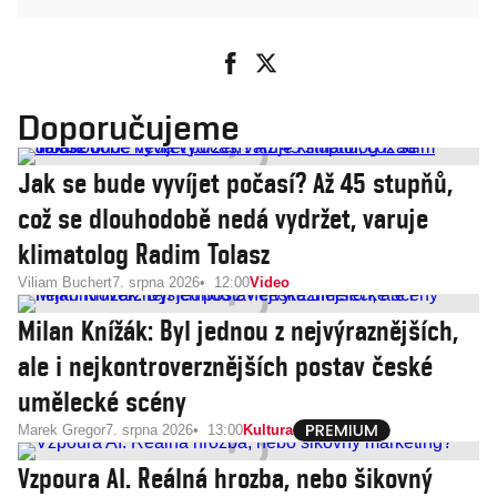
Doporučujeme
Jak se bude vyvíjet počasí? Až 45 stupňů,
což se dlouhodobě nedá vydržet, varuje
klimatolog Radim Tolasz
Viliam Buchert
7. srpna 2026
12:00
Video
Milan Knížák: Byl jednou z nejvýraznějších,
ale i nejkontroverznějších postav české
umělecké scény
Marek Gregor
7. srpna 2026
13:00
Kultura
Vzpoura AI. Reálná hrozba, nebo šikovný