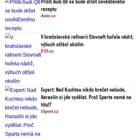
Příští Audi Q8 se bude držet osvědčeného
receptu
Auto.cz
V bratislavské rafinerii Slovnaft hořela nádrž,
výbuch otřásl okolím
E15.cz
Expert: Nad Kuchtou nikdo brečet nebude,
Haraslín si jde vydělat. Proč Sparta nemá na
titul?
iSport.cz