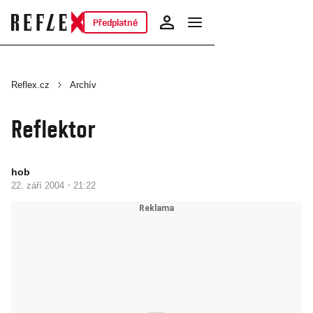
Předplatné
Reflex.cz
Archív
Reflektor
hob
·
22. září 2004
21:22