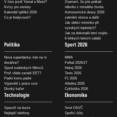
V čem jezdí Yamal a Mesii?
Znamení, že jste potkali
Kvízy pro seniory
někoho z minulého života
Kalendář úplňků 2026
Astronomické úkazy 2026:
Co je bodycount?
zatmění slunce a další
Jak obléci miminko při
vysokých teplotách?
Jak na dokonalé letní mojito
6 lehkých letních salátů
Politika
Sport 2026
Nová superdávka: kdo na ní
MMA
dosáhne?
Fotbal 2026/27
Sjezd sudetských Němců
Hokej 2026
Proč vláda zavádí EET?
Tenis 2026
Padni komu padni
F1 2026
Výpověď z práce vzor
Atletika 2026
Divoký kačer
Cyklistika 2026
Technologie
Ekonomika
SpaceX na burze
Smrt OSVČ
Nejlepší telefony
Spořicí účty