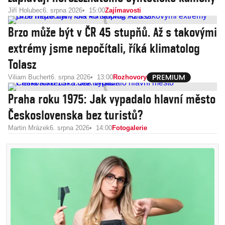
Jiří Holubec
6. srpna 2026
15:00
Zajímavosti
Brzo může být v ČR 45 stupňů. Až s takovými
extrémy jsme nepočítali, říká klimatolog
Tolasz
Viliam Buchert
6. srpna 2026
13:00
Rozhovory
Praha roku 1975: Jak vypadalo hlavní město
Československa bez turistů?
Martin Mrázek
6. srpna 2026
14:00
Fotogalerie