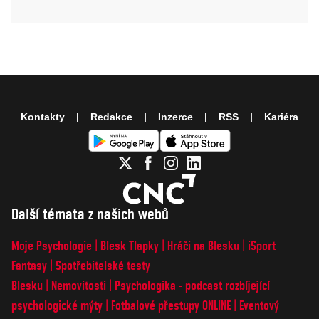
Kontakty
Redakce
Inzerce
RSS
Kariéra
Další témata z našich webů
Moje Psychologie
Blesk Tlapky
Hráči na Blesku
iSport
Fantasy
Spotřebitelské testy
Blesku
Nemovitosti
Psychologika - podcast rozbíjející
psychologické mýty
Fotbalové přestupy ONLINE
Eventový