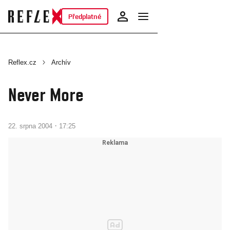
Předplatné
Reflex.cz
Archív
Never More
·
22. srpna 2004
17:25