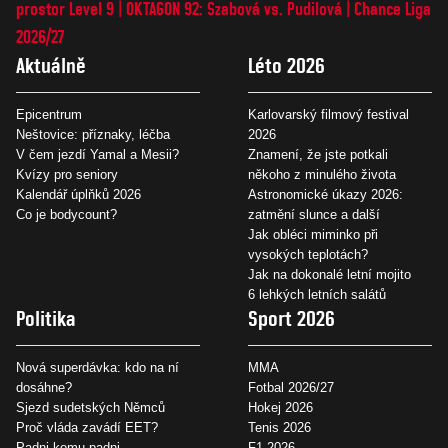
prostor Level 9
OKTAGON 92: Szabová vs. Pudilová
Chance Liga
2026/27
Aktuálně
Léto 2026
Epicentrum
Karlovarský filmový festival
Neštovice: příznaky, léčba
2026
V čem jezdí Yamal a Mesii?
Znamení, že jste potkali
Kvízy pro seniory
někoho z minulého života
Kalendář úplňků 2026
Astronomické úkazy 2026:
Co je bodycount?
zatmění slunce a další
Jak obléci miminko při
vysokých teplotách?
Jak na dokonalé letní mojito
6 lehkých letních salátů
Politika
Sport 2026
Nová superdávka: kdo na ní
MMA
dosáhne?
Fotbal 2026/27
Sjezd sudetských Němců
Hokej 2026
Proč vláda zavádí EET?
Tenis 2026
Padni komu padni
F1 2026