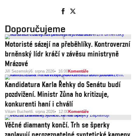
Doporučujeme
Motoristé sázejí na přeběhlíky. Kontroverzní
brněnský lídr kráčí v závěsu ministryně
Mrázové
Jiří Sezemský
6. srpna 2026
16:00
Komentáře
Kandidatura Karla Řehky do Senátu budí
pozdvižení. Ministr Zůna ho kritizuje,
konkurenti haní i chválí
Viliam Buchert
6. srpna 2026
12:00
Komentáře
Věčné diamanty končí. Trh se šperky
zaplavují nerozeznatelné syntetické kameny