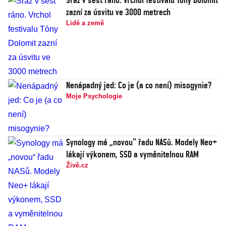
zazní za úsvitu ve 3000 metrech
Lidé a země
Nenápadný jed: Co je (a co není) misogynie?
Moje Psychologie
Synology má „novou“ řadu NASů. Modely Neo+
lákají výkonem, SSD a vyměnitelnou RAM
Živě.cz