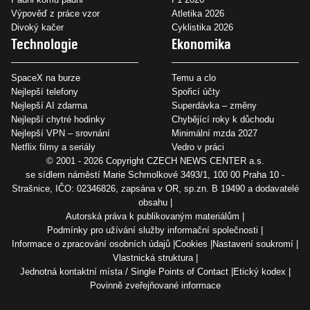
Výpověď z práce vzor
Atletika 2026
Divoký kačer
Cyklistika 2026
Technologie
Ekonomika
SpaceX na burze
Temu a clo
Nejlepší telefony
Spořicí účty
Nejlepší AI zdarma
Superdávka – změny
Nejlepší chytré hodinky
Chybějící roky k důchodu
Nejlepší VPN – srovnání
Minimální mzda 2027
Netflix filmy a seriály
Vedro v práci
© 2001 - 2026 Copyright
CZECH NEWS CENTER a.s.
se sídlem náměstí Marie Schmolkové 3493/1, 100 00 Praha 10 -
Strašnice, IČO: 02346826, zapsána v OR, sp.zn. B 19490 a dodavatelé
obsahu
Autorská práva k publikovaným materiálům
Podmínky pro užívání služby informační společnosti
Informace o zpracování osobních údajů
Cookies
Nastavení soukromí
Vlastnická struktura
Jednotná kontaktní místa / Single Points of Contact
Etický kodex
Povinně zveřejňované informace