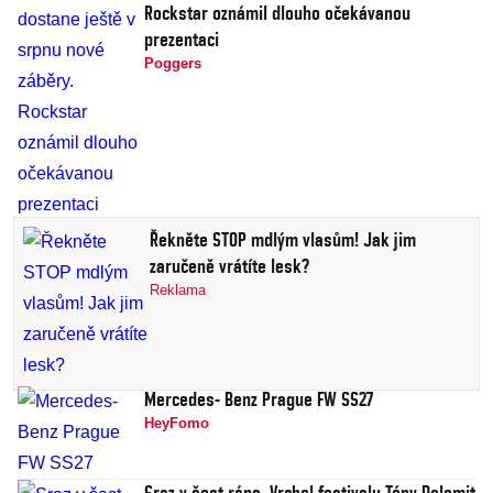
Rockstar oznámil dlouho očekávanou
prezentaci
Poggers
Řekněte STOP mdlým vlasům! Jak jim
zaručeně vrátíte lesk?
Reklama
Mercedes- Benz Prague FW SS27
HeyFomo
Sraz v šest ráno. Vrchol festivalu Tóny Dolomit