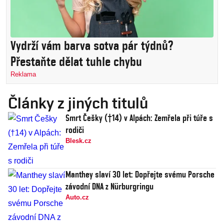
Vydrží vám barva sotva pár týdnů?
Přestaňte dělat tuhle chybu
Reklama
Články z jiných titulů
Smrt Češky (†14) v Alpách: Zemřela při túře s
rodiči
Blesk.cz
Manthey slaví 30 let: Dopřejte svému Porsche
závodní DNA z Nürburgringu
Auto.cz