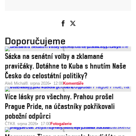
Doporučujeme
Sázka na senátní volby a zklamané
pravičáky. Dotáhne to Kuba s hnutím Naše
Česko do celostátní politiky?
Aleš Michal
8. srpna 2026
12:00
Komentáře
Více lásky pro všechny. Prahou prošel
Prague Pride, na účastníky pokřikovali
pobožní odpůrci
ČTK
8. srpna 2026
17:00
Fotogalerie