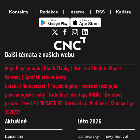
Kontakty
Redakce
Inzerce
RSS
Kariéra
Další témata z našich webů
Moje Psychologie
Blesk Tlapky
Hráči na Blesku
iSport
Fantasy
Spotřebitelské testy
Blesku
Nemovitosti
Psychologika - podcast rozbíjející
psychologické mýty
Fotbalové přestupy ONLINE
Eventový
prostor Level 9
OKTAGON 92: Szabová vs. Pudilová
Chance Liga
2026/27
Aktuálně
Léto 2026
Epicentrum
Karlovarský filmový festival