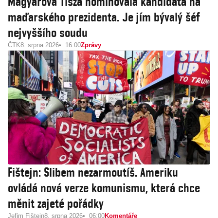
Magyarova Tisza nominovala kandidáta na
maďarského prezidenta. Je jím bývalý šéf
nejvyššího soudu
ČTK
8. srpna 2026
16:00
Zprávy
Fištejn: Slibem nezarmoutíš. Ameriku
ovládá nová verze komunismu, která chce
měnit zajeté pořádky
Jefim Fištejn
8. srpna 2026
06:00
Komentáře