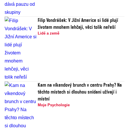
Filip Vondrášek: V Jižní Americe si lidé plují
životem mnohem lehčeji, věci tolik neřeší
Lidé a země
Kam na víkendový brunch v centru Prahy? Na
těchto místech si dlouhou snídani užívají i
místní
Moje Psychologie