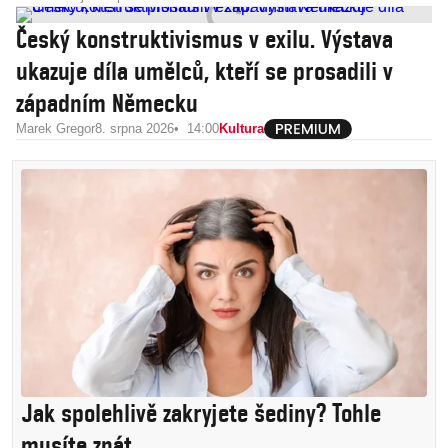
Český konstruktivismus v exilu. Výstava
ukazuje díla umělců, kteří se prosadili v
západním Německu
Marek Gregor
8. srpna 2026
14:00
Kultura
Jak spolehlivě zakryjete šediny? Tohle
musíte znát