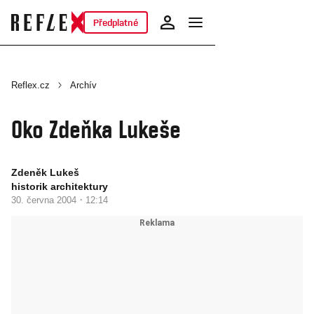
Předplatné
Reflex.cz
Archív
Oko Zdeňka Lukeše
Zdeněk Lukeš
historik architektury
·
30. června 2004
12:14