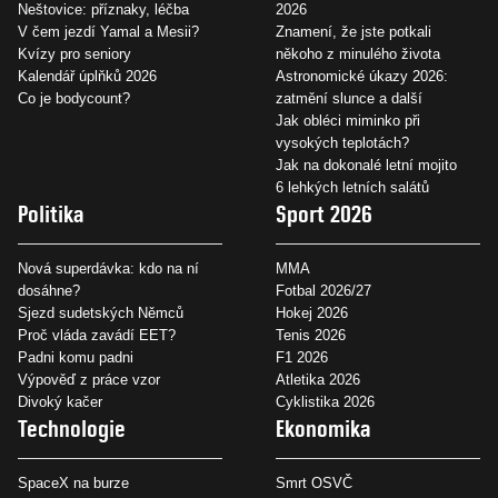
Neštovice: příznaky, léčba
2026
V čem jezdí Yamal a Mesii?
Znamení, že jste potkali
Kvízy pro seniory
někoho z minulého života
Kalendář úplňků 2026
Astronomické úkazy 2026:
Co je bodycount?
zatmění slunce a další
Jak obléci miminko při
vysokých teplotách?
Jak na dokonalé letní mojito
6 lehkých letních salátů
Politika
Sport 2026
Nová superdávka: kdo na ní
MMA
dosáhne?
Fotbal 2026/27
Sjezd sudetských Němců
Hokej 2026
Proč vláda zavádí EET?
Tenis 2026
Padni komu padni
F1 2026
Výpověď z práce vzor
Atletika 2026
Divoký kačer
Cyklistika 2026
Technologie
Ekonomika
SpaceX na burze
Smrt OSVČ