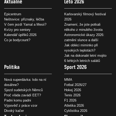
Aktuálně
Léto 2026
Epicentrum
Karlovarský filmový festival
Neštovice: příznaky, léčba
2026
V čem jezdí Yamal a Mesii?
Znamení, že jste potkali
Kvízy pro seniory
někoho z minulého života
Kalendář úplňků 2026
Astronomické úkazy 2026:
Co je bodycount?
zatmění slunce a další
Jak obléci miminko při
vysokých teplotách?
Jak na dokonalé letní mojito
6 lehkých letních salátů
Politika
Sport 2026
Nová superdávka: kdo na ní
MMA
dosáhne?
Fotbal 2026/27
Sjezd sudetských Němců
Hokej 2026
Proč vláda zavádí EET?
Tenis 2026
Padni komu padni
F1 2026
Výpověď z práce vzor
Atletika 2026
Divoký kačer
Cyklistika 2026