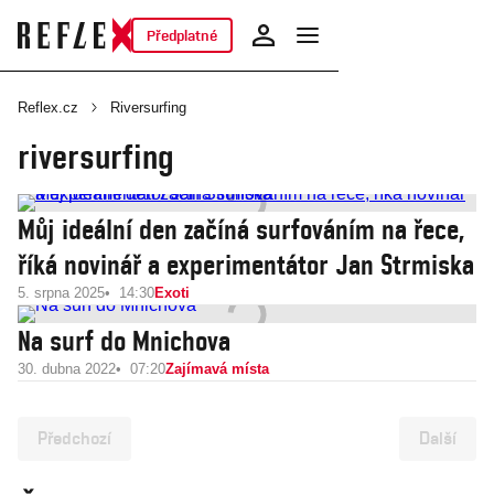
Předplatné
Reflex.cz
Riversurfing
riversurfing
Můj ideální den začíná surfováním na řece,
říká novinář a experimentátor Jan Strmiska
5. srpna 2025
14:30
Exoti
Na surf do Mnichova
30. dubna 2022
07:20
Zajímavá místa
Předchozí
Další