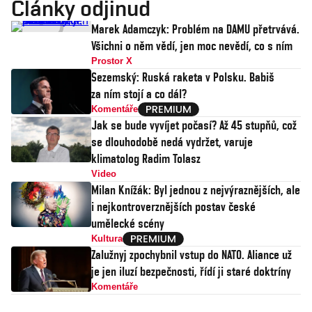
Články odjinud
Marek Adamczyk: Problém na DAMU přetrvává.
Všichni o něm vědí, jen moc nevědí, co s ním
Prostor X
Sezemský: Ruská raketa v Polsku. Babiš
za ním stojí a co dál?
Komentáře
Jak se bude vyvíjet počasí? Až 45 stupňů, což
se dlouhodobě nedá vydržet, varuje
klimatolog Radim Tolasz
Video
Milan Knížák: Byl jednou z nejvýraznějších, ale
i nejkontroverznějších postav české
umělecké scény
Kultura
Zalužnyj zpochybnil vstup do NATO. Aliance už
je jen iluzí bezpečnosti, řídí ji staré doktríny
Komentáře