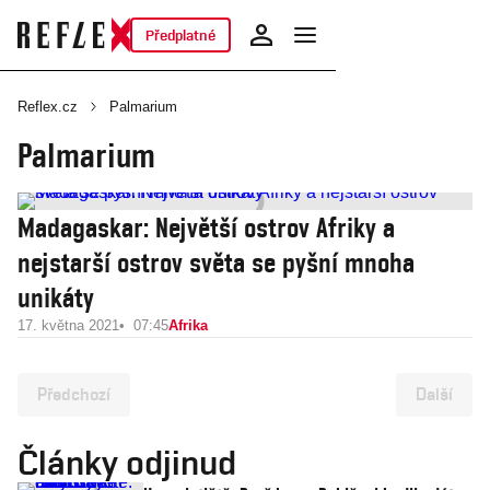
Předplatné
Reflex.cz
Palmarium
Palmarium
Madagaskar: Největší ostrov Afriky a
nejstarší ostrov světa se pyšní mnoha
unikáty
17. května 2021
07:45
Afrika
Předchozí
Další
Články odjinud