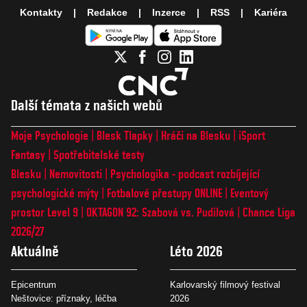
Kontakty
Redakce
Inzerce
RSS
Kariéra
Další témata z našich webů
Moje Psychologie
Blesk Tlapky
Hráči na Blesku
iSport
Fantasy
Spotřebitelské testy
Blesku
Nemovitosti
Psychologika - podcast rozbíjející
psychologické mýty
Fotbalové přestupy ONLINE
Eventový
prostor Level 9
OKTAGON 92: Szabová vs. Pudilová
Chance Liga
2026/27
Aktuálně
Léto 2026
Epicentrum
Karlovarský filmový festival
Neštovice: příznaky, léčba
2026