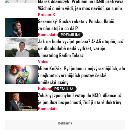
Marek Adamczyk: Problém na DAMU přetrvává.
Všichni o něm vědí, jen moc nevědí, co s ním
Prostor X
Sezemský: Ruská raketa v Polsku. Babiš
za ním stojí a co dál?
Komentáře
Jak se bude vyvíjet počasí? Až 45 stupňů, což
se dlouhodobě nedá vydržet, varuje
klimatolog Radim Tolasz
Video
Milan Knížák: Byl jednou z nejvýraznějších, ale
i nejkontroverznějších postav české
umělecké scény
Kultura
Zalužnyj zpochybnil vstup do NATO. Aliance už
je jen iluzí bezpečnosti, řídí ji staré doktríny
Komentáře