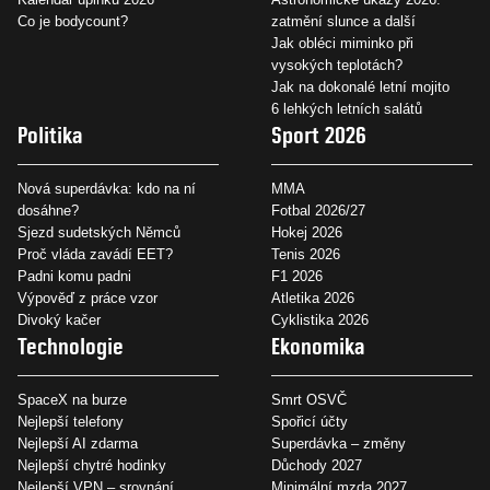
Co je bodycount?
zatmění slunce a další
Jak obléci miminko při
vysokých teplotách?
Jak na dokonalé letní mojito
6 lehkých letních salátů
Politika
Sport 2026
Nová superdávka: kdo na ní
MMA
dosáhne?
Fotbal 2026/27
Sjezd sudetských Němců
Hokej 2026
Proč vláda zavádí EET?
Tenis 2026
Padni komu padni
F1 2026
Výpověď z práce vzor
Atletika 2026
Divoký kačer
Cyklistika 2026
Technologie
Ekonomika
SpaceX na burze
Smrt OSVČ
Nejlepší telefony
Spořicí účty
Nejlepší AI zdarma
Superdávka – změny
Nejlepší chytré hodinky
Důchody 2027
Nejlepší VPN – srovnání
Minimální mzda 2027