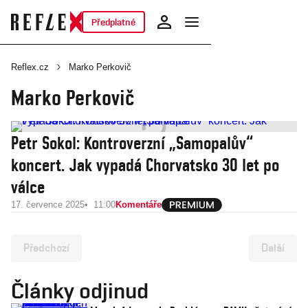
Předplatné
Reflex.cz
Marko Perkovič
Marko Perkovič
Petr Sokol: Kontroverzní „Samopalův“
koncert. Jak vypadá Chorvatsko 30 let po
válce
17. července 2025
11:00
Komentáře
Předchozí
Další
Články odjinud