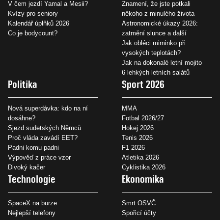
V čem jezdí Yamal a Mesii?
Znamení, že jste potkali
Kvízy pro seniory
někoho z minulého života
Kalendář úplňků 2026
Astronomické úkazy 2026:
Co je bodycount?
zatmění slunce a další
Jak obléci miminko při
vysokých teplotách?
Jak na dokonalé letní mojito
6 lehkých letních salátů
Politika
Sport 2026
Nová superdávka: kdo na ní
MMA
dosáhne?
Fotbal 2026/27
Sjezd sudetských Němců
Hokej 2026
Proč vláda zavádí EET?
Tenis 2026
Padni komu padni
F1 2026
Výpověď z práce vzor
Atletika 2026
Divoký kačer
Cyklistika 2026
Technologie
Ekonomika
SpaceX na burze
Smrt OSVČ
Nejlepší telefony
Spořicí účty