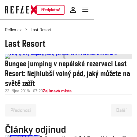
Předplatné
Reflex.cz
Last Resort
Last Resort
Bungee jumping v nepálské rezervaci Last
Resort: Nejhlubší volný pád, jaký můžete na
světě zažít
22. října 2019
07:20
Zajímavá místa
Předchozí
Další
Články odjinud