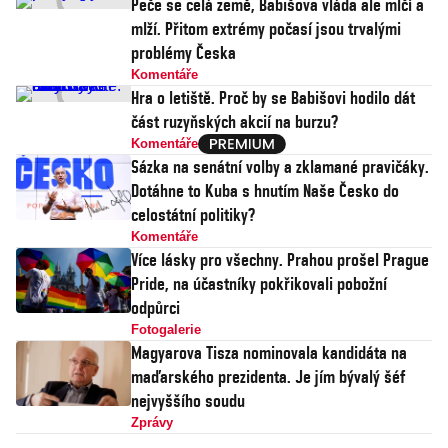
Peče se celá země, Babišova vláda ale mlčí a
mlží. Přitom extrémy počasí jsou trvalými
problémy Česka
Komentáře
Hra o letiště. Proč by se Babišovi hodilo dát
část ruzyňských akcií na burzu?
Komentáře
Sázka na senátní volby a zklamané pravičáky.
Dotáhne to Kuba s hnutím Naše Česko do
celostátní politiky?
Komentáře
Více lásky pro všechny. Prahou prošel Prague
Pride, na účastníky pokřikovali pobožní
odpůrci
Fotogalerie
Magyarova Tisza nominovala kandidáta na
maďarského prezidenta. Je jím bývalý šéf
nejvyššího soudu
Zprávy