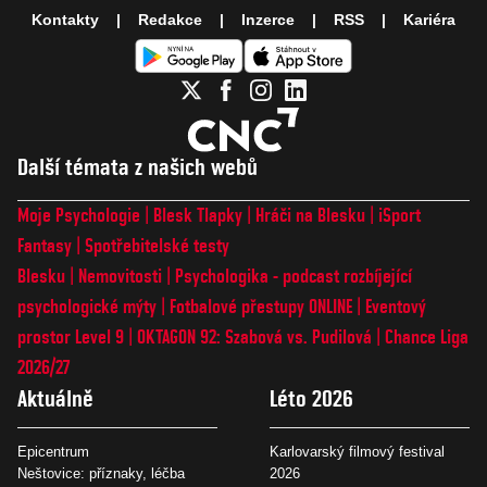
Kontakty
Redakce
Inzerce
RSS
Kariéra
Další témata z našich webů
Moje Psychologie
Blesk Tlapky
Hráči na Blesku
iSport
Fantasy
Spotřebitelské testy
Blesku
Nemovitosti
Psychologika - podcast rozbíjející
psychologické mýty
Fotbalové přestupy ONLINE
Eventový
prostor Level 9
OKTAGON 92: Szabová vs. Pudilová
Chance Liga
2026/27
Aktuálně
Léto 2026
Epicentrum
Karlovarský filmový festival
Neštovice: příznaky, léčba
2026