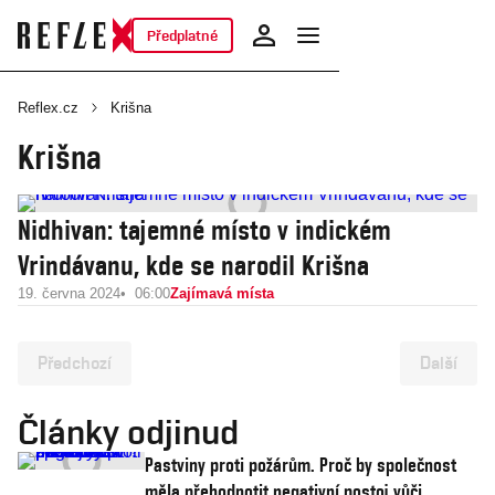
Předplatné
Reflex.cz
Krišna
Krišna
Nidhivan: tajemné místo v indickém
Vrindávanu, kde se narodil Krišna
19. června 2024
06:00
Zajímavá místa
Předchozí
Další
Články odjinud
Pastviny proti požárům. Proč by společnost
měla přehodnotit negativní postoj vůči