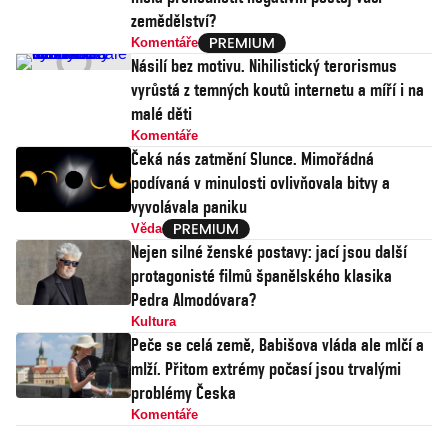
zemědělství?
Komentáře
Násilí bez motivu. Nihilistický terorismus
vyrůstá z temných koutů internetu a míří i na
malé děti
Komentáře
Čeká nás zatmění Slunce. Mimořádná
podívaná v minulosti ovlivňovala bitvy a
vyvolávala paniku
Věda
Nejen silné ženské postavy: jací jsou další
protagonisté filmů španělského klasika
Pedra Almodóvara?
Kultura
Peče se celá země, Babišova vláda ale mlčí a
mlží. Přitom extrémy počasí jsou trvalými
problémy Česka
Komentáře