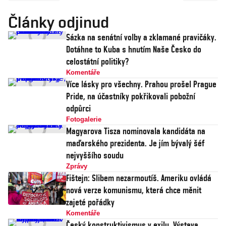
Články odjinud
Sázka na senátní volby a zklamané pravičáky.
Dotáhne to Kuba s hnutím Naše Česko do
celostátní politiky?
Komentáře
Více lásky pro všechny. Prahou prošel Prague
Pride, na účastníky pokřikovali pobožní
odpůrci
Fotogalerie
Magyarova Tisza nominovala kandidáta na
maďarského prezidenta. Je jím bývalý šéf
nejvyššího soudu
Zprávy
Fištejn: Slibem nezarmoutíš. Ameriku ovládá
nová verze komunismu, která chce měnit
zajeté pořádky
Komentáře
Český konstruktivismus v exilu. Výstava