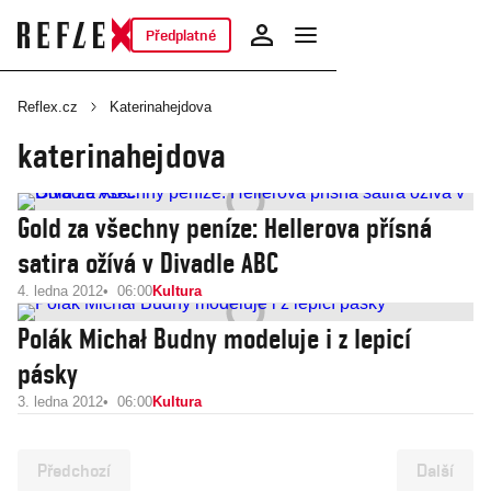
Předplatné
Reflex.cz
Katerinahejdova
katerinahejdova
Gold za všechny peníze: Hellerova přísná
satira ožívá v Divadle ABC
4. ledna 2012
06:00
Kultura
Polák Michał Budny modeluje i z lepicí
pásky
3. ledna 2012
06:00
Kultura
Předchozí
Další