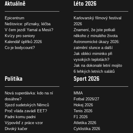
Aktuálně
Léto 2026
Epicentrum
Karlovarský filmový festival
Neštovice: příznaky, léčba
2026
V čem jezdí Yamal a Mesii?
Znamení, že jste potkali
Kvízy pro seniory
někoho z minulého života
Kalendář úplňků 2026
Astronomické úkazy 2026:
Co je bodycount?
zatmění slunce a další
Jak obléci miminko při
vysokých teplotách?
Jak na dokonalé letní mojito
6 lehkých letních salátů
Politika
Sport 2026
Nová superdávka: kdo na ní
MMA
dosáhne?
Fotbal 2026/27
Sjezd sudetských Němců
Hokej 2026
Proč vláda zavádí EET?
Tenis 2026
Padni komu padni
F1 2026
Výpověď z práce vzor
Atletika 2026
Divoký kačer
Cyklistika 2026