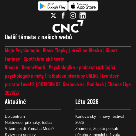
Další témata z našich webů
Moje Psychologie
Blesk Tlapky
Hráči na Blesku
iSport
Fantasy
Spotřebitelské testy
Blesku
Nemovitosti
Psychologika - podcast rozbíjející
psychologické mýty
Fotbalové přestupy ONLINE
Eventový
prostor Level 9
OKTAGON 92: Szabová vs. Pudilová
Chance Liga
2026/27
Aktuálně
Léto 2026
Epicentrum
Karlovarský filmový festival
Neštovice: příznaky, léčba
2026
V čem jezdí Yamal a Mesii?
Znamení, že jste potkali
Kvízy pro seniory
někoho z minulého života