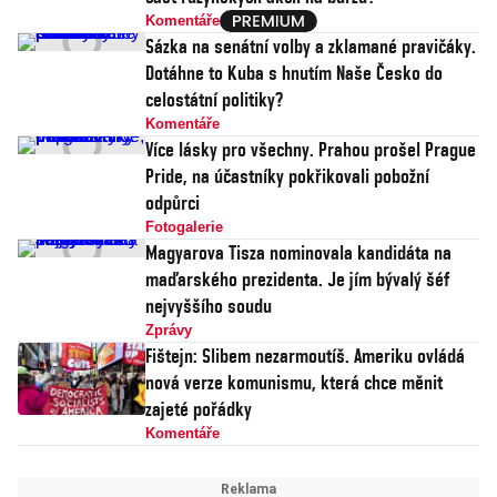
Komentáře
Sázka na senátní volby a zklamané pravičáky.
Dotáhne to Kuba s hnutím Naše Česko do
celostátní politiky?
Komentáře
Více lásky pro všechny. Prahou prošel Prague
Pride, na účastníky pokřikovali pobožní
odpůrci
Fotogalerie
Magyarova Tisza nominovala kandidáta na
maďarského prezidenta. Je jím bývalý šéf
nejvyššího soudu
Zprávy
Fištejn: Slibem nezarmoutíš. Ameriku ovládá
nová verze komunismu, která chce měnit
zajeté pořádky
Komentáře