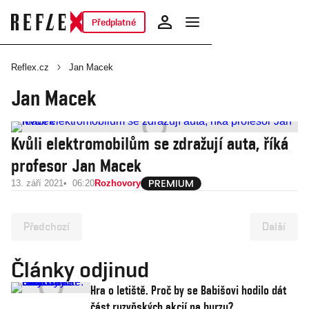
Předplatné
Reflex.cz
Jan Macek
Jan Macek
Kvůli elektromobilům se zdražují auta, říká
profesor Jan Macek
13. září 2021
06:20
Rozhovory
Předchozí
Další
Články odjinud
Hra o letiště. Proč by se Babišovi hodilo dát
část ruzyňských akcií na burzu?