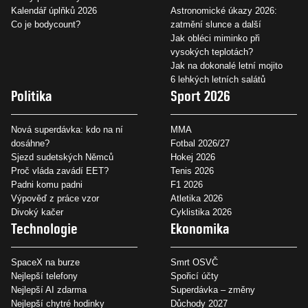
Kalendář úplňků 2026
Astronomické úkazy 2026:
Co je bodycount?
zatmění slunce a další
Jak obléci miminko při
vysokých teplotách?
Jak na dokonalé letní mojito
6 lehkých letních salátů
Politika
Sport 2026
Nová superdávka: kdo na ní
MMA
dosáhne?
Fotbal 2026/27
Sjezd sudetských Němců
Hokej 2026
Proč vláda zavádí EET?
Tenis 2026
Padni komu padni
F1 2026
Výpověď z práce vzor
Atletika 2026
Divoký kačer
Cyklistika 2026
Technologie
Ekonomika
SpaceX na burze
Smrt OSVČ
Nejlepší telefony
Spořicí účty
Nejlepší AI zdarma
Superdávka – změny
Nejlepší chytré hodinky
Důchody 2027