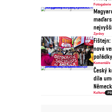
Fotogalerie
Magyaro
maďarsk
nejvyšš
Zprávy
Fištejn
nová ve
pořádk
Komentáře
Český k
díla um
Německ
Kultura