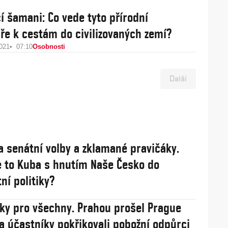
cí šamani: Co vede tyto přírodní
ře k cestám do civilizovaných zemí?
2021
07:10
Osobnosti
Další
a senátní volby a zklamané pravičáky.
 to Kuba s hnutím Naše Česko do
ní politiky?
sky pro všechny. Prahou prošel Prague
na účastníky pokřikovali pobožní odpůrci