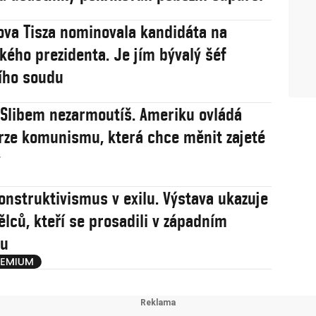
va Tisza nominovala kandidáta na
ého prezidenta. Je jím bývalý šéf
ího soudu
: Slibem nezarmoutíš. Ameriku ovládá
rze komunismu, která chce měnit zajeté
y
onstruktivismus v exilu. Výstava ukazuje
ělců, kteří se prosadili v západním
u