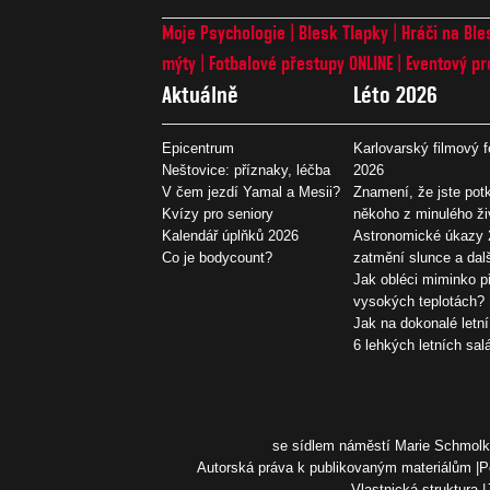
Moje Psychologie
Blesk Tlapky
Hráči na Ble
mýty
Fotbalové přestupy ONLINE
Eventový pr
Aktuálně
Léto 2026
Epicentrum
Karlovarský filmový f
Neštovice: příznaky, léčba
2026
V čem jezdí Yamal a Mesii?
Znamení, že jste potk
Kvízy pro seniory
někoho z minulého ži
Kalendář úplňků 2026
Astronomické úkazy 
Co je bodycount?
zatmění slunce a dal
Jak obléci miminko př
vysokých teplotách?
Jak na dokonalé letní
6 lehkých letních sal
se sídlem náměstí Marie Schmolko
Autorská práva k publikovaným materiálům
P
Vlastnická struktura