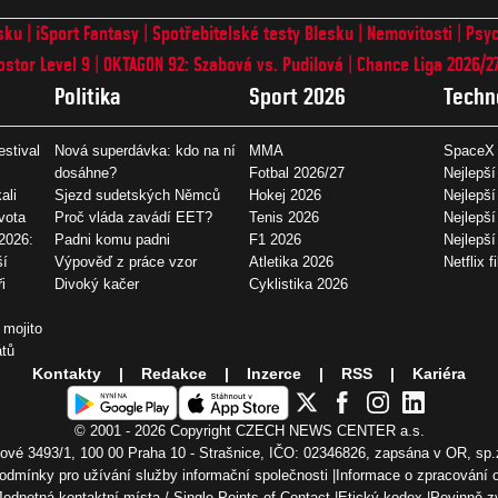
sku
iSport Fantasy
Spotřebitelské testy Blesku
Nemovitosti
Psyc
ostor Level 9
OKTAGON 92: Szabová vs. Pudilová
Chance Liga 2026/2
Politika
Sport 2026
Techn
estival
Nová superdávka: kdo na ní
MMA
SpaceX 
dosáhne?
Fotbal 2026/27
Nejlepší
ali
Sjezd sudetských Němců
Hokej 2026
Nejlepší
vota
Proč vláda zavádí EET?
Tenis 2026
Nejlepší
2026:
Padni komu padni
F1 2026
Nejlepš
ší
Výpověď z práce vzor
Atletika 2026
Netflix f
i
Divoký kačer
Cyklistika 2026
 mojito
átů
Kontakty
Redakce
Inzerce
RSS
Kariéra
© 2001 - 2026 Copyright
CZECH NEWS CENTER a.s.
vé 3493/1, 100 00 Praha 10 - Strašnice, IČO: 02346826, zapsána v OR, sp.
odmínky pro užívání služby informační společnosti
Informace o zpracování 
Jednotná kontaktní místa / Single Points of Contact
Etický kodex
Povinně z