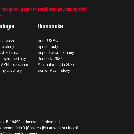
hologika - podcast rozbíjející psychologické
7
ologie
Ekonomika
na burze
Smrt OSVČ
 telefony
Spořicí účty
 AI zdarma
Superdávka – změny
 chytré hodinky
Důchody 2027
í VPN – srovnání
Minimální mzda 2027
ilmy a seriály
Senior Pas – slevy
zn. B 19490 a dodavatelé obsahu
osobních údajů
Cookies
Nastavení soukromí
veřejňované informace