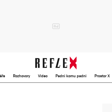
áře
Rozhovory
Video
Padni komu padni
Prostor X