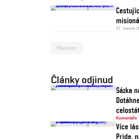
Cestují
misioná
27. června 
Předchozí
Články odjinud
Sázka n
Dotáhne
celostát
Komentáře
Více lá
Pride, 