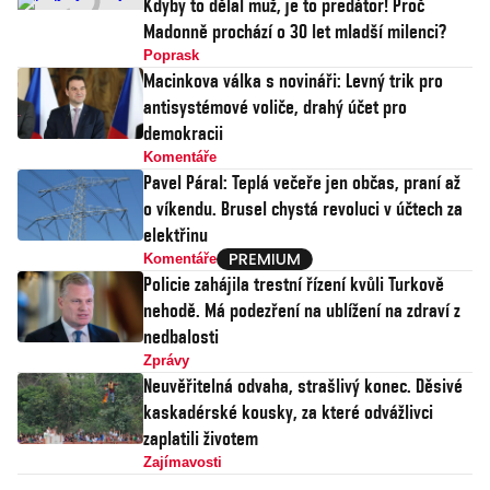
Kdyby to dělal muž, je to predátor! Proč
Madonně prochází o 30 let mladší milenci?
Poprask
Macinkova válka s novináři: Levný trik pro
antisystémové voliče, drahý účet pro
demokracii
Komentáře
Pavel Páral: Teplá večeře jen občas, praní až
o víkendu. Brusel chystá revoluci v účtech za
elektřinu
Komentáře
Policie zahájila trestní řízení kvůli Turkově
nehodě. Má podezření na ublížení na zdraví z
nedbalosti
Zprávy
Neuvěřitelná odvaha, strašlivý konec. Děsivé
kaskadérské kousky, za které odvážlivci
zaplatili životem
Zajímavosti