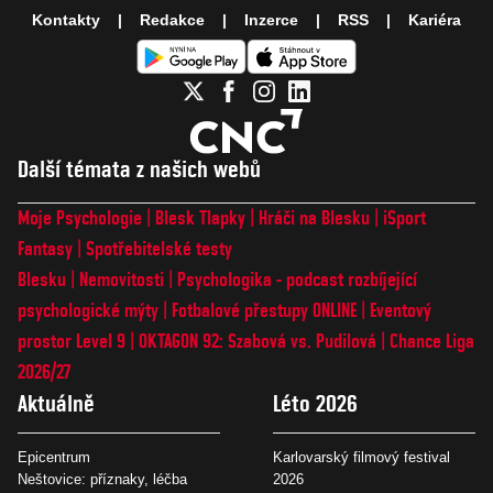
Kontakty
Redakce
Inzerce
RSS
Kariéra
Další témata z našich webů
Moje Psychologie
Blesk Tlapky
Hráči na Blesku
iSport
Fantasy
Spotřebitelské testy
Blesku
Nemovitosti
Psychologika - podcast rozbíjející
psychologické mýty
Fotbalové přestupy ONLINE
Eventový
prostor Level 9
OKTAGON 92: Szabová vs. Pudilová
Chance Liga
2026/27
Aktuálně
Léto 2026
Epicentrum
Karlovarský filmový festival
Neštovice: příznaky, léčba
2026