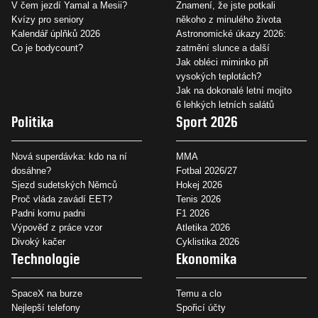
V čem jezdí Yamal a Mesii?
Znamení, že jste potkali
Kvízy pro seniory
někoho z minulého života
Kalendář úplňků 2026
Astronomické úkazy 2026:
Co je bodycount?
zatmění slunce a další
Jak obléci miminko při
vysokých teplotách?
Jak na dokonalé letní mojito
6 lehkých letních salátů
Politika
Sport 2026
Nová superdávka: kdo na ní
MMA
dosáhne?
Fotbal 2026/27
Sjezd sudetských Němců
Hokej 2026
Proč vláda zavádí EET?
Tenis 2026
Padni komu padni
F1 2026
Výpověď z práce vzor
Atletika 2026
Divoký kačer
Cyklistika 2026
Technologie
Ekonomika
SpaceX na burze
Temu a clo
Nejlepší telefony
Spořicí účty