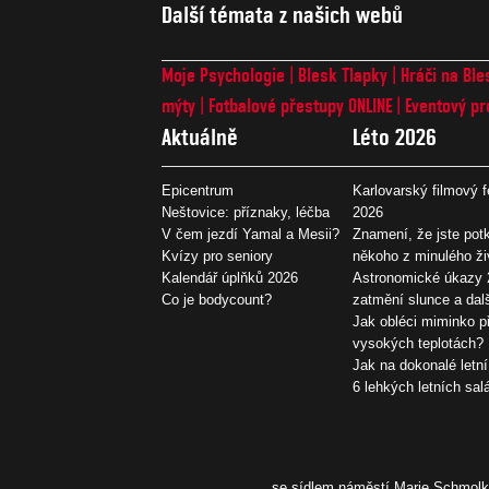
Další témata z našich webů
Moje Psychologie
Blesk Tlapky
Hráči na Ble
mýty
Fotbalové přestupy ONLINE
Eventový pr
Aktuálně
Léto 2026
Epicentrum
Karlovarský filmový f
Neštovice: příznaky, léčba
2026
V čem jezdí Yamal a Mesii?
Znamení, že jste potk
Kvízy pro seniory
někoho z minulého ži
Kalendář úplňků 2026
Astronomické úkazy 
Co je bodycount?
zatmění slunce a dal
Jak obléci miminko př
vysokých teplotách?
Jak na dokonalé letní
6 lehkých letních sal
se sídlem náměstí Marie Schmolko