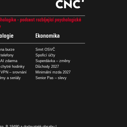
hologika - podcast rozbíjející psychologické
7
ologie
Ekonomika
na burze
Smrt OSVČ
 telefony
Spořicí účty
 AI zdarma
Superdávka – změny
 chytré hodinky
Důchody 2027
í VPN – srovnání
Minimální mzda 2027
ilmy a seriály
Senior Pas – slevy
zn. B 19490 a dodavatelé obsahu