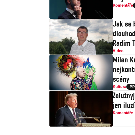
Komentáře
Jak se 
dlouhod
Radim T
Video
Milan Kn
nejkont
scény
Kultura
Zalužny
jen iluz
Komentáře