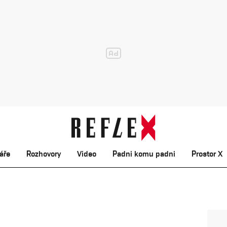
áře
Rozhovory
Video
Padni komu padni
Prostor X