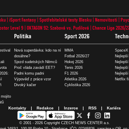
sku
iSport Fantasy
Spotřebitelské testy Blesku
Nemovitosti
Psyc
ostor Level 9
OKTAGON 92: Szabová vs. Pudilová
Chance Liga 2026/2
Politika
Sport 2026
Techn
estival
Nová superdávka: kdo na ní
MMA
SpaceX 
dosáhne?
Fotbal 2026/27
Nejlepší
ali
Sjezd sudetských Němců
Hokej 2026
Nejlepší
vota
Proč vláda zavádí EET?
Tenis 2026
Nejlepší
2026:
Padni komu padni
F1 2026
Nejlepš
ší
Výpověď z práce vzor
Atletika 2026
Netflix f
i
Divoký kačer
Cyklistika 2026
 mojito
átů
Kontakty
Redakce
Inzerce
RSS
Kariéra
© 2001 - 2026 Copyright
CZECH NEWS CENTER a.s.
vé 3493/1, 100 00 Praha 10 - Strašnice, IČO: 02346826, zapsána v OR, sp.