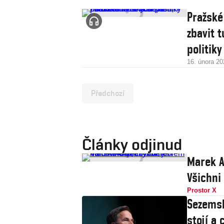
Pražské
zbavit t
politiky
16. února 20
Předchozí
Články odjinud
Marek A
Všichni
Prostor X
Sezemsk
stojí a 