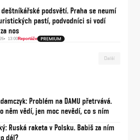
 deštníkářské podsvětí. Praha se neumí
uristických pastí, podvodníci si vodí
 za nos
26
13:00
Reportáže
Další
damczyk: Problém na DAMU přetrvává.
 o něm vědí, jen moc nevědí, co s ním
ý: Ruská raketa v Polsku. Babiš za ním
co dál?