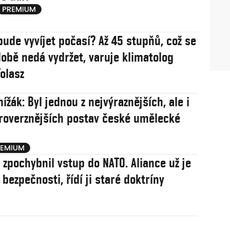
bude vyvíjet počasí? Až 45 stupňů, což se
obě nedá vydržet, varuje klimatolog
olasz
ížák: Byl jednou z nejvýraznějších, ale i
roverznějších postav české umělecké
j zpochybnil vstup do NATO. Aliance už je
í bezpečnosti, řídí ji staré doktríny