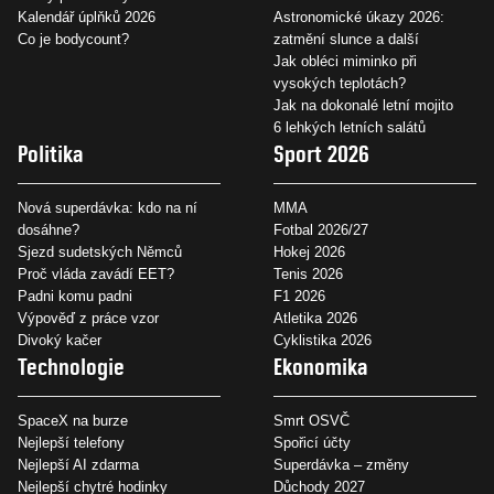
Kalendář úplňků 2026
Astronomické úkazy 2026:
Co je bodycount?
zatmění slunce a další
Jak obléci miminko při
vysokých teplotách?
Jak na dokonalé letní mojito
6 lehkých letních salátů
Politika
Sport 2026
Nová superdávka: kdo na ní
MMA
dosáhne?
Fotbal 2026/27
Sjezd sudetských Němců
Hokej 2026
Proč vláda zavádí EET?
Tenis 2026
Padni komu padni
F1 2026
Výpověď z práce vzor
Atletika 2026
Divoký kačer
Cyklistika 2026
Technologie
Ekonomika
SpaceX na burze
Smrt OSVČ
Nejlepší telefony
Spořicí účty
Nejlepší AI zdarma
Superdávka – změny
Nejlepší chytré hodinky
Důchody 2027