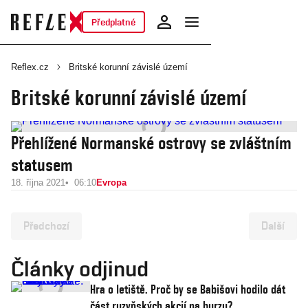
Předplatné
Reflex.cz
Britské korunní závislé území
Britské korunní závislé území
Přehlížené Normanské ostrovy se zvláštním
statusem
18. října 2021
06:10
Evropa
Předchozí
Další
Články odjinud
Hra o letiště. Proč by se Babišovi hodilo dát
část ruzyňských akcií na burzu?