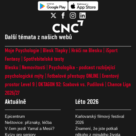
Další témata z našich webů
Moje Psychologie
Blesk Tlapky
Hráči na Blesku
iSport
Fantasy
Spotřebitelské testy
Blesku
Nemovitosti
Psychologika - podcast rozbíjející
psychologické mýty
Fotbalové přestupy ONLINE
Eventový
prostor Level 9
OKTAGON 92: Szabová vs. Pudilová
Chance Liga
2026/27
Aktuálně
Léto 2026
Epicentrum
Karlovarský filmový festival
Neštovice: příznaky, léčba
2026
V čem jezdí Yamal a Mesii?
Znamení, že jste potkali
Kvízy pro seniory
někoho z minulého života