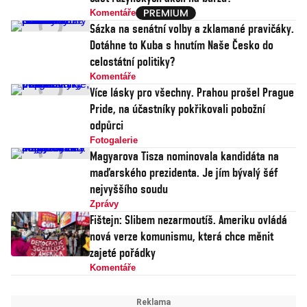
Komentáře
Sázka na senátní volby a zklamané pravičáky.
Dotáhne to Kuba s hnutím Naše Česko do
celostátní politiky?
Komentáře
Více lásky pro všechny. Prahou prošel Prague
Pride, na účastníky pokřikovali pobožní
odpůrci
Fotogalerie
Magyarova Tisza nominovala kandidáta na
maďarského prezidenta. Je jím bývalý šéf
nejvyššího soudu
Zprávy
Fištejn: Slibem nezarmoutíš. Ameriku ovládá
nová verze komunismu, která chce měnit
zajeté pořádky
Komentáře