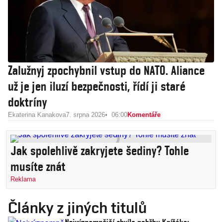
Zalužnyj zpochybnil vstup do NATO. Aliance
už je jen iluzí bezpečnosti, řídí ji staré
doktríny
Ekaterina Kanakova
7. srpna 2026
06:00
Komentáře
Jak spolehlivě zakryjete šediny? Tohle
musíte znát
Reklama
Články z jiných titulů