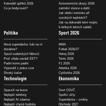
Kalendář úplňků 2026
Astronomické úkazy 2026:
Co je bodycount?
zatmění slunce a další
Jak obléci miminko při
vysokých teplotách?
Jak na dokonalé letní mojito
6 lehkých letních salátů
Politika
Sport 2026
Nová superdávka: kdo na ní
MMA
dosáhne?
Fotbal 2026/27
Sjezd sudetských Němců
Hokej 2026
Proč vláda zavádí EET?
Tenis 2026
Padni komu padni
F1 2026
Výpověď z práce vzor
Atletika 2026
Divoký kačer
Cyklistika 2026
Technologie
Ekonomika
SpaceX na burze
Smrt OSVČ
Nejlepší telefony
Spořicí účty
Nejlepší AI zdarma
Superdávka – změny
Nejlepší chytré hodinky
Důchody 2027