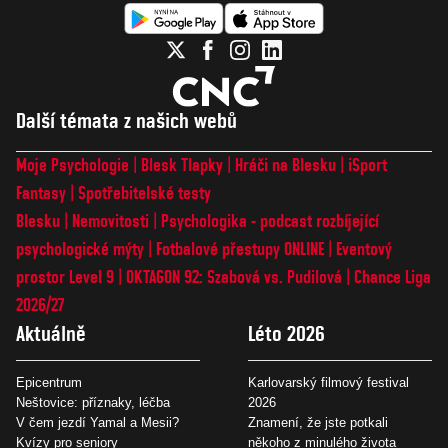
Další témata z našich webů
Moje Psychologie
Blesk Tlapky
Hráči na Blesku
iSport
Fantasy
Spotřebitelské testy
Blesku
Nemovitosti
Psychologika - podcast rozbíjející
psychologické mýty
Fotbalové přestupy ONLINE
Eventový
prostor Level 9
OKTAGON 92: Szabová vs. Pudilová
Chance Liga
2026/27
Aktuálně
Léto 2026
Epicentrum
Karlovarský filmový festival
Neštovice: příznaky, léčba
2026
V čem jezdí Yamal a Mesii?
Znamení, že jste potkali
Kvízy pro seniory
někoho z minulého života