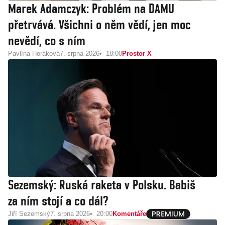
Marek Adamczyk: Problém na DAMU
přetrvává. Všichni o něm vědí, jen moc
nevědí, co s ním
Pavlína Horáková
7. srpna 2026
18:00
Prostor X
Sezemský: Ruská raketa v Polsku. Babiš
za ním stojí a co dál?
Jiří Sezemský
7. srpna 2026
20:00
Komentáře