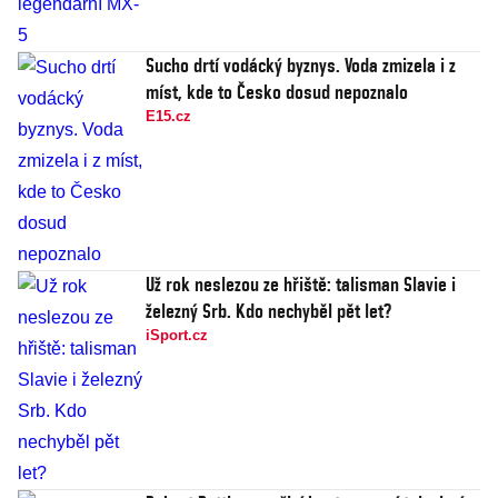
Sucho drtí vodácký byznys. Voda zmizela i z
míst, kde to Česko dosud nepoznalo
E15.cz
Už rok neslezou ze hřiště: talisman Slavie i
železný Srb. Kdo nechyběl pět let?
iSport.cz