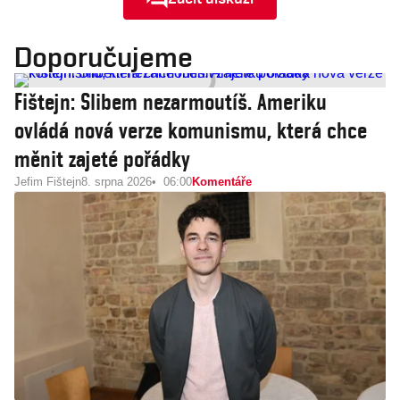
Doporučujeme
Fištejn: Slibem nezarmoutíš. Ameriku
ovládá nová verze komunismu, která chce
měnit zajeté pořádky
Jefim Fištejn
8. srpna 2026
06:00
Komentáře