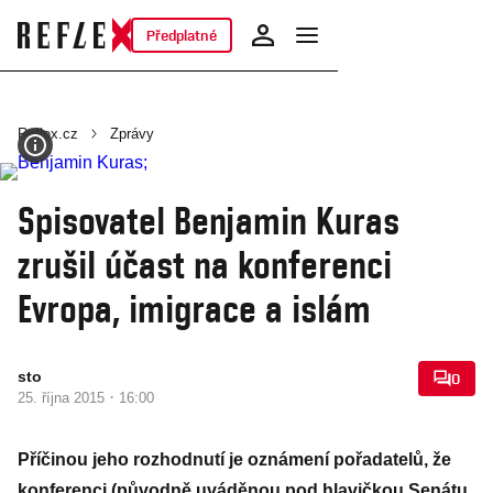
Předplatné
Reflex.cz
Zprávy
Spisovatel Benjamin Kuras
zrušil účast na konferenci
Evropa, imigrace a islám
sto
0
·
25. října 2015
16:00
Příčinou jeho rozhodnutí je oznámení pořadatelů, že
konferenci (původně uváděnou pod hlavičkou Senátu,