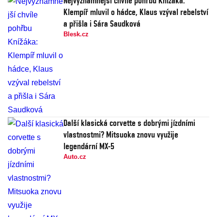
Nejvýznamnější chvíle pohřbu Knížáka:
Klempíř mluvil o hádce, Klaus vzýval rebelství
a přišla i Sára Saudková
Blesk.cz
Další klasická corvette s dobrými jízdními
vlastnostmi? Mitsuoka znovu využije
legendární MX-5
Auto.cz