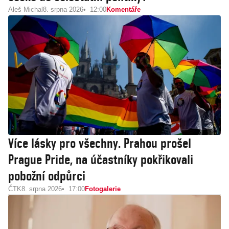
Aleš Michal
8. srpna 2026
12:00
Komentáře
Více lásky pro všechny. Prahou prošel
Prague Pride, na účastníky pokřikovali
pobožní odpůrci
ČTK
8. srpna 2026
17:00
Fotogalerie