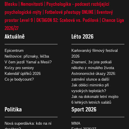
Blesku
Nemovitosti
Psychologika - podcast rozbíjející
psychologické mýty
Fotbalové přestupy ONLINE
Eventový
prostor Level 9
OKTAGON 92: Szabová vs. Pudilová
Chance Liga
2026/27
Aktuálně
Léto 2026
Epicentrum
Karlovarský filmový festival
Neštovice: příznaky, léčba
2026
V čem jezdí Yamal a Mesii?
Znamení, že jste potkali
Kvízy pro seniory
někoho z minulého života
Kalendář úplňků 2026
Astronomické úkazy 2026:
Co je bodycount?
zatmění slunce a další
Jak obléci miminko při
vysokých teplotách?
Jak na dokonalé letní mojito
6 lehkých letních salátů
Politika
Sport 2026
Nová superdávka: kdo na ní
MMA