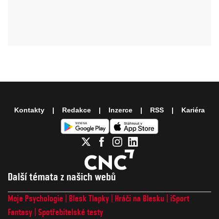
Kontakty
Redakce
Inzerce
RSS
Kariéra
Další témata z našich webů
Moje Psychologie
Blesk Tlapky
Hráči na Blesku
iSport
Fantasy
Spotřebitelské testy