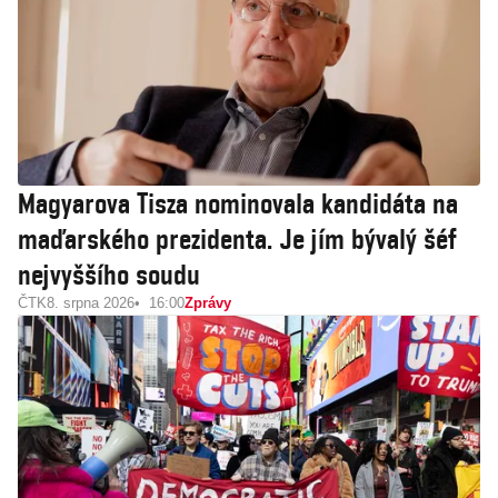
Magyarova Tisza nominovala kandidáta na
maďarského prezidenta. Je jím bývalý šéf
nejvyššího soudu
ČTK
8. srpna 2026
16:00
Zprávy