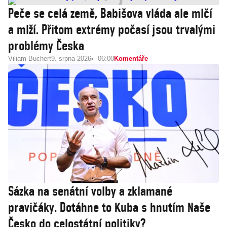
Peče se celá země, Babišova vláda ale mlčí
a mlží. Přitom extrémy počasí jsou trvalými
problémy Česka
Viliam Buchert
9. srpna 2026
06:00
Komentáře
Sázka na senátní volby a zklamané
pravičáky. Dotáhne to Kuba s hnutím Naše
Česko do celostátní politiky?