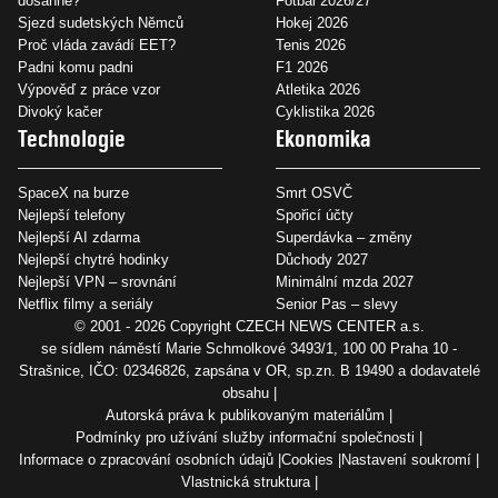
dosáhne?
Fotbal 2026/27
Sjezd sudetských Němců
Hokej 2026
Proč vláda zavádí EET?
Tenis 2026
Padni komu padni
F1 2026
Výpověď z práce vzor
Atletika 2026
Divoký kačer
Cyklistika 2026
Technologie
Ekonomika
SpaceX na burze
Smrt OSVČ
Nejlepší telefony
Spořicí účty
Nejlepší AI zdarma
Superdávka – změny
Nejlepší chytré hodinky
Důchody 2027
Nejlepší VPN – srovnání
Minimální mzda 2027
Netflix filmy a seriály
Senior Pas – slevy
© 2001 - 2026 Copyright
CZECH NEWS CENTER a.s.
se sídlem náměstí Marie Schmolkové 3493/1, 100 00 Praha 10 -
Strašnice, IČO: 02346826, zapsána v OR, sp.zn. B 19490 a dodavatelé
obsahu
Autorská práva k publikovaným materiálům
Podmínky pro užívání služby informační společnosti
Informace o zpracování osobních údajů
Cookies
Nastavení soukromí
Vlastnická struktura