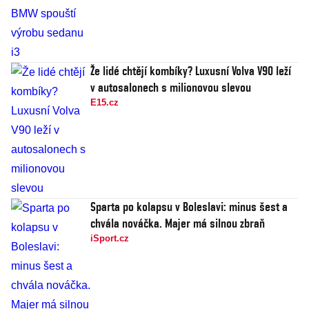
Že lidé chtějí kombíky? Luxusní Volva V90 leží
v autosalonech s milionovou slevou
E15.cz
Sparta po kolapsu v Boleslavi: minus šest a
chvála nováčka. Majer má silnou zbraň
iSport.cz