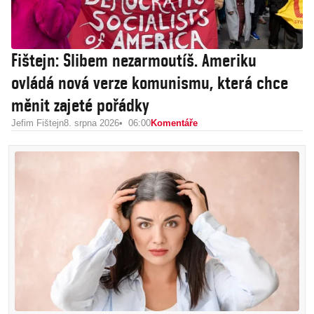
Fištejn: Slibem nezarmoutíš. Ameriku
ovládá nová verze komunismu, která chce
měnit zajeté pořádky
Jefim Fištejn
8. srpna 2026
06:00
Komentáře