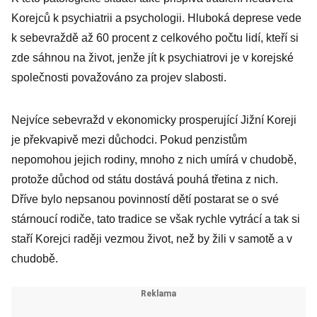
Korejců k psychiatrii a psychologii. Hluboká deprese vede
k sebevraždě až 60 procent z celkového počtu lidí, kteří si
zde sáhnou na život, jenže jít k psychiatrovi je v korejské
společnosti považováno za projev slabosti.
Nejvíce sebevražd v ekonomicky prosperující Jižní Koreji
je překvapivě mezi důchodci. Pokud penzistům
nepomohou jejich rodiny, mnoho z nich umírá v chudobě,
protože důchod od státu dostává pouhá třetina z nich.
Dříve bylo nepsanou povinností dětí postarat se o své
stárnoucí rodiče, tato tradice se však rychle vytrácí a tak si
staří Korejci raději vezmou život, než by žili v samotě a v
chudobě.