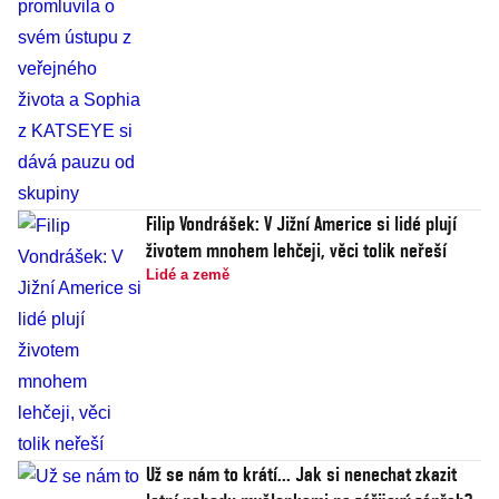
Filip Vondrášek: V Jižní Americe si lidé plují
životem mnohem lehčeji, věci tolik neřeší
Lidé a země
Už se nám to krátí... Jak si nenechat zkazit