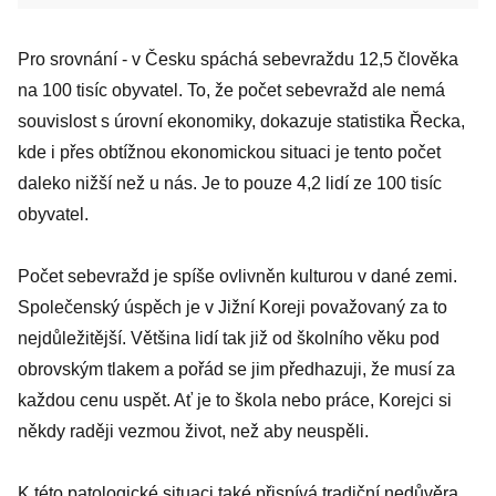
Pro srovnání - v Česku spáchá sebevraždu 12,5 člověka
na 100 tisíc obyvatel. To, že počet sebevražd ale nemá
souvislost s úrovní ekonomiky, dokazuje statistika Řecka,
kde i přes obtížnou ekonomickou situaci je tento počet
daleko nižší než u nás. Je to pouze 4,2 lidí ze 100 tisíc
obyvatel.
Počet sebevražd je spíše ovlivněn kulturou v dané zemi.
Společenský úspěch je v Jižní Koreji považovaný za to
nejdůležitější. Většina lidí tak již od školního věku pod
obrovským tlakem a pořád se jim předhazuji, že musí za
každou cenu uspět. Ať je to škola nebo práce, Korejci si
někdy raději vezmou život, než aby neuspěli.
K této patologické situaci také přispívá tradiční nedůvěra