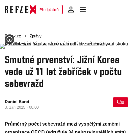
Předplatné
Reflex.cz
Zprávy
Smutné prvenství: Jižní Korea
vede už 11 let žebříček v počtu
sebevražd
Daniel Baret
0
·
3. září 2015
08:00
Průměrný počet sebevražd mezi vyspělými zeměmi
organizace OECD (sdružuje 34 nejrozvinutějších států