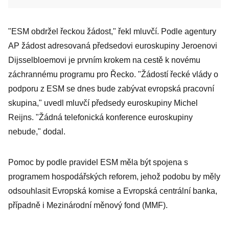
"ESM obdržel řeckou žádost," řekl mluvčí. Podle agentury
AP žádost adresovaná předsedovi euroskupiny Jeroenovi
Dijsselbloemovi je prvním krokem na cestě k novému
záchrannému programu pro Řecko. "Žádostí řecké vlády o
podporu z ESM se dnes bude zabývat evropská pracovní
skupina," uvedl mluvčí předsedy euroskupiny Michel
Reijns. "Žádná telefonická konference euroskupiny
nebude," dodal.
Pomoc by podle pravidel ESM měla být spojena s
programem hospodářských reforem, jehož podobu by měly
odsouhlasit Evropská komise a Evropská centrální banka,
případně i Mezinárodní měnový fond (MMF).