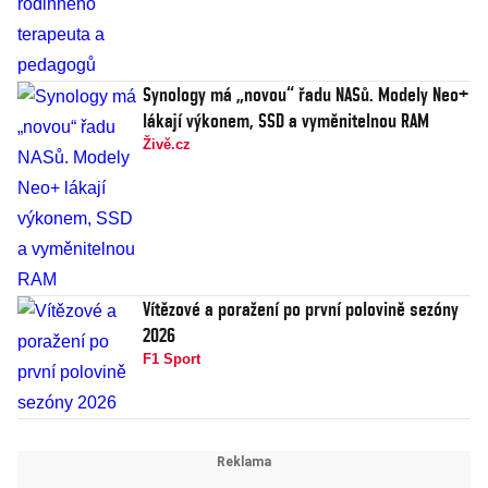
Synology má „novou“ řadu NASů. Modely Neo+
lákají výkonem, SSD a vyměnitelnou RAM
Živě.cz
Vítězové a poražení po první polovině sezóny
2026
F1 Sport