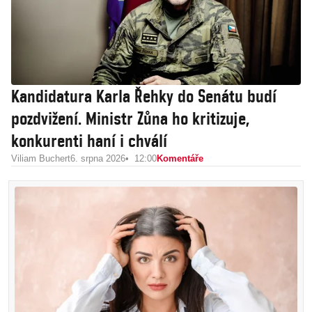
Kandidatura Karla Řehky do Senátu budí
pozdvižení. Ministr Zůna ho kritizuje,
konkurenti haní i chválí
Viliam Buchert
6. srpna 2026
12:00
Komentáře