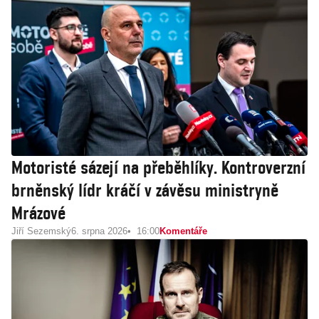
Motoristé sázejí na přeběhlíky. Kontroverzní
brněnský lídr kráčí v závěsu ministryně
Mrázové
Jiří Sezemský
6. srpna 2026
16:00
Komentáře