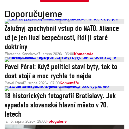
Doporučujeme
Zalužnyj zpochybnil vstup do NATO. Aliance
už je jen iluzí bezpečnosti, řídí ji staré
doktríny
Ekaterina Kanakova
7. srpna 2026
06:00
Komentáře
Pavel Páral: Když politici staví byty, tak to
dost stojí a moc rychle to nejde
Pavel Páral
7. srpna 2026
07:00
Komentáře
18 historických fotografií Bratislavy. Jak
vypadalo slovenské hlavní město v 70.
letech
lam
6. srpna 2026
19:00
Fotogalerie