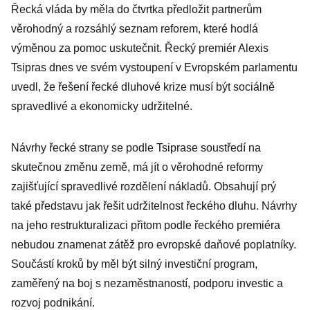
Řecká vláda by měla do čtvrtka předložit partnerům
věrohodný a rozsáhlý seznam reforem, které hodlá
výměnou za pomoc uskutečnit. Řecký premiér Alexis
Tsipras dnes ve svém vystoupení v Evropském parlamentu
uvedl, že řešení řecké dluhové krize musí být sociálně
spravedlivé a ekonomicky udržitelné.
Návrhy řecké strany se podle Tsiprase soustředí na
skutečnou změnu země, má jít o věrohodné reformy
zajišťující spravedlivé rozdělení nákladů. Obsahují prý
také představu jak řešit udržitelnost řeckého dluhu. Návrhy
na jeho restrukturalizaci přitom podle řeckého premiéra
nebudou znamenat zátěž pro evropské daňové poplatníky.
Součástí kroků by měl být silný investiční program,
zaměřený na boj s nezaměstnaností, podporu investic a
rozvoj podnikání.