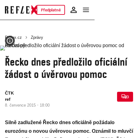
Předplatné
Reflex.cz
Zprávy
Řecko dnes předložilo oficiální
žádost o úvěrovou pomoc
ČTK
0
ref
·
8. července 2015
18:00
Silně zadlužené Řecko dnes oficiálně požádalo
eurozónu o novou úvěrovou pomoc. Oznámil to mluvčí