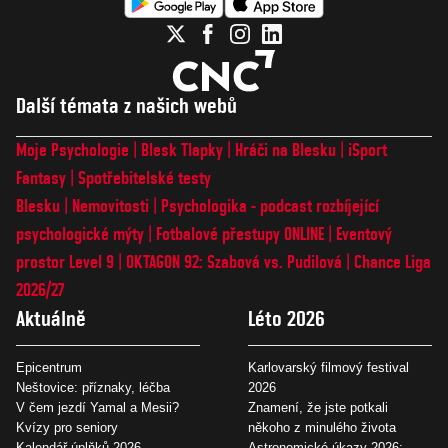
Další témata z našich webů
Moje Psychologie
Blesk Tlapky
Hráči na Blesku
iSport
Fantasy
Spotřebitelské testy
Blesku
Nemovitosti
Psychologika - podcast rozbíjející
psychologické mýty
Fotbalové přestupy ONLINE
Eventový
prostor Level 9
OKTAGON 92: Szabová vs. Pudilová
Chance Liga
2026/27
Aktuálně
Léto 2026
Epicentrum
Karlovarský filmový festival
Neštovice: příznaky, léčba
2026
V čem jezdí Yamal a Mesii?
Znamení, že jste potkali
Kvízy pro seniory
někoho z minulého života
Kalendář úplňků 2026
Astronomické úkazy 2026: