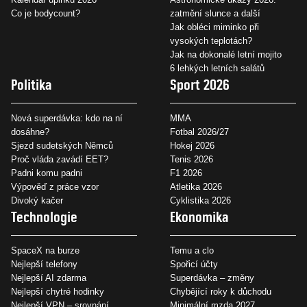
Co je bodycount?
zatmění slunce a další
Jak obléci miminko při
vysokých teplotách?
Jak na dokonalé letní mojito
6 lehkých letních salátů
Politika
Sport 2026
Nová superdávka: kdo na ní
MMA
dosáhne?
Fotbal 2026/27
Sjezd sudetských Němců
Hokej 2026
Proč vláda zavádí EET?
Tenis 2026
Padni komu padni
F1 2026
Výpověď z práce vzor
Atletika 2026
Divoký kačer
Cyklistika 2026
Technologie
Ekonomika
SpaceX na burze
Temu a clo
Nejlepší telefony
Spořicí účty
Nejlepší AI zdarma
Superdávka – změny
Nejlepší chytré hodinky
Chybějící roky k důchodu
Nejlepší VPN – srovnání
Minimální mzda 2027